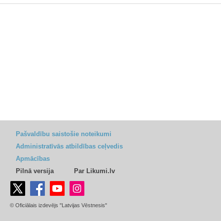
Pašvaldību saistošie noteikumi
Administratīvās atbildības ceļvedis
Apmācības
Pilnā versija
Par Likumi.lv
© Oficiālais izdevējs "Latvijas Vēstnesis"