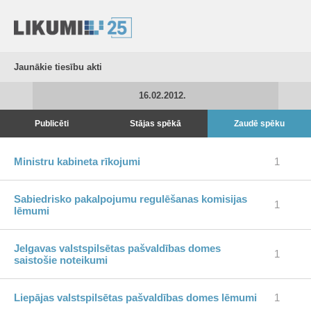
Jaunākie tiesību akti
16.02.2012.
Publicēti
Stājas spēkā
Zaudē spēku
Ministru kabineta rīkojumi
1
Sabiedrisko pakalpojumu regulēšanas komisijas
1
lēmumi
Jelgavas valstspilsētas pašvaldības domes
1
saistošie noteikumi
Liepājas valstspilsētas pašvaldības domes lēmumi
1