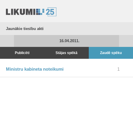
Jaunākie tiesību akti
16.04.2011.
Publicēti
Stājas spēkā
Zaudē spēku
Ministru kabineta noteikumi
1