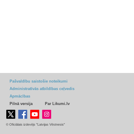
Pašvaldību saistošie noteikumi
Administratīvās atbildības ceļvedis
Apmācības
Pilnā versija
Par Likumi.lv
© Oficiālais izdevējs "Latvijas Vēstnesis"