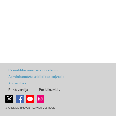
Pašvaldību saistošie noteikumi
Administratīvās atbildības ceļvedis
Apmācības
Pilnā versija
Par Likumi.lv
© Oficiālais izdevējs "Latvijas Vēstnesis"