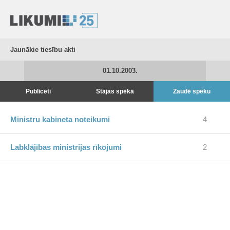
Jaunākie tiesību akti
01.10.2003.
Publicēti
Stājas spēkā
Zaudē spēku
Ministru kabineta noteikumi
4
Labklājības ministrijas rīkojumi
2