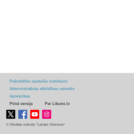
Pašvaldību saistošie noteikumi
Administratīvās atbildības ceļvedis
Apmācības
Pilnā versija
Par Likumi.lv
© Oficiālais izdevējs "Latvijas Vēstnesis"