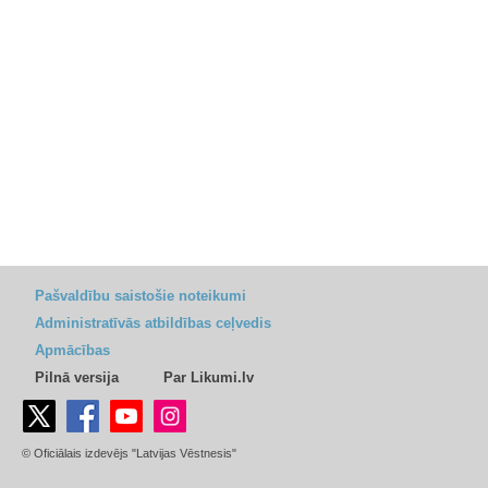
Pašvaldību saistošie noteikumi
Administratīvās atbildības ceļvedis
Apmācības
Pilnā versija
Par Likumi.lv
© Oficiālais izdevējs "Latvijas Vēstnesis"