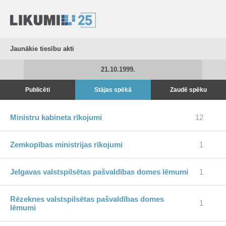
Jaunākie tiesību akti
21.10.1999.
Publicēti
Stājas spēkā
Zaudē spēku
Ministru kabineta rīkojumi
12
Zemkopības ministrijas rīkojumi
1
Jelgavas valstspilsētas pašvaldības domes lēmumi
1
Rēzeknes valstspilsētas pašvaldības domes
1
lēmumi