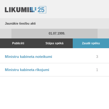
Jaunākie tiesību akti
01.07.1999.
Publicēti
Stājas spēkā
Zaudē spēku
Ministru kabineta noteikumi
3
Ministru kabineta rīkojumi
1