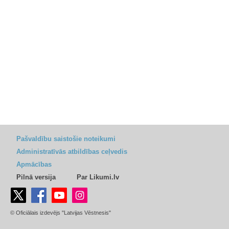
Pašvaldību saistošie noteikumi
Administratīvās atbildības ceļvedis
Apmācības
Pilnā versija
Par Likumi.lv
© Oficiālais izdevējs "Latvijas Vēstnesis"