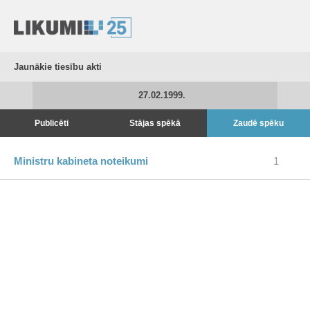
Jaunākie tiesību akti
27.02.1999.
Publicēti
Stājas spēkā
Zaudē spēku
Ministru kabineta noteikumi
1