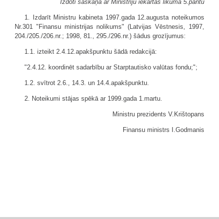
Izdoti saskaņā ar Ministriju iekārtas likuma 5.pantu
1. Izdarīt Ministru kabineta 1997.gada 12.augusta noteikumos
Nr.301 "Finansu ministrijas nolikums" (Latvijas Vēstnesis, 1997,
204./205./206.nr.; 1998, 81., 295./296.nr.) šādus grozījumus:
1.1. izteikt 2.4.12.apakšpunktu šādā redakcijā:
"2.4.12. koordinēt sadarbību ar Starptautisko valūtas fondu;";
1.2. svītrot 2.6., 14.3. un 14.4.apakšpunktu.
2. Noteikumi stājas spēkā ar 1999.gada 1.martu.
Ministru prezidents V.Krištopans
Finansu ministrs I.Godmanis