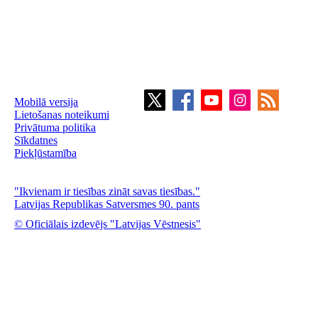
Mobilā versija
Lietošanas noteikumi
Privātuma politika
Sīkdatnes
Piekļūstamība
"Ikvienam ir tiesības zināt savas tiesības."
Latvijas Republikas Satversmes 90. pants
© Oficiālais izdevējs "Latvijas Vēstnesis"