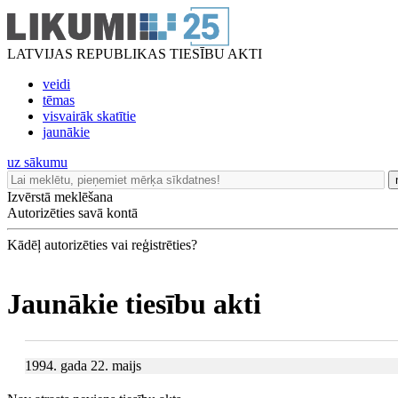
LATVIJAS REPUBLIKAS TIESĪBU AKTI
veidi
tēmas
visvairāk skatītie
jaunākie
uz sākumu
Izvērstā meklēšana
Autorizēties savā kontā
Kādēļ autorizēties vai reģistrēties?
Jaunākie tiesību akti
1994. gada 22. maijs