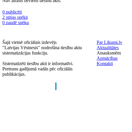
Nav atrasts neviens tiesību akts.
0 publicēti
2 stājas spēkā
0 zaudē spēku
Šajā vietnē oficiālais izdevējs
Par Likumi.lv
"Latvijas Vēstnesis" nodrošina tiesību aktu
Aktualitātes
sistematizācijas funkciju.
Atsauksmēm
Apmācības
Sistematizēti tiesību akti ir informatīvi.
Kontakti
Pretrunu gadījumā vadās pēc oficiālās
publikācijas.