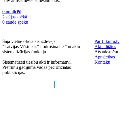
Nav atrasts neviens tiesību akts.
0 publicēti
2 stājas spēkā
0 zaudē spēku
Šajā vietnē oficiālais izdevējs
Par Likumi.lv
"Latvijas Vēstnesis" nodrošina tiesību aktu
Aktualitātes
sistematizācijas funkciju.
Atsauksmēm
Apmācības
Sistematizēti tiesību akti ir informatīvi.
Kontakti
Pretrunu gadījumā vadās pēc oficiālās
publikācijas.