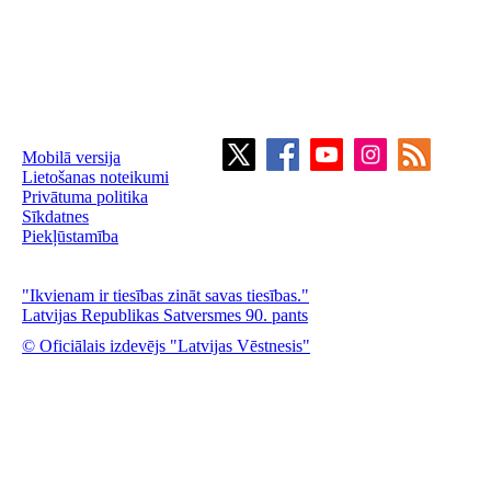
Mobilā versija
Lietošanas noteikumi
Privātuma politika
Sīkdatnes
Piekļūstamība
"Ikvienam ir tiesības zināt savas tiesības."
Latvijas Republikas Satversmes 90. pants
© Oficiālais izdevējs "Latvijas Vēstnesis"