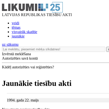
LATVIJAS REPUBLIKAS TIESĪBU AKTI
veidi
tēmas
visvairāk skatītie
jaunākie
uz sākumu
Izvērstā meklēšana
Autorizēties savā kontā
Kādēļ autorizēties vai reģistrēties?
Jaunākie tiesību akti
1994. gada 22. maijs