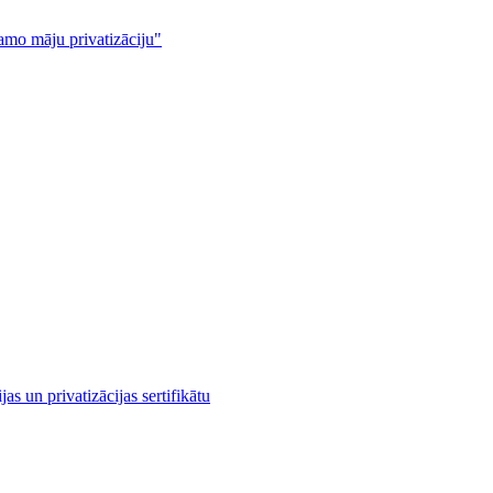
amo māju privatizāciju"
as un privatizācijas sertifikātu