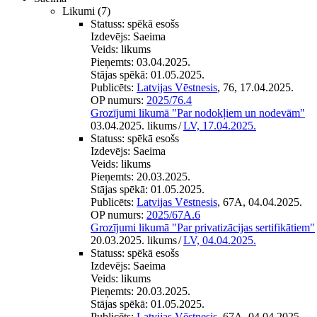
Likumi
(7)
Statuss:
spēkā esošs
Izdevējs:
Saeima
Veids:
likums
Pieņemts:
03.04.2025.
Stājas spēkā:
01.05.2025.
Publicēts:
Latvijas Vēstnesis
, 76, 17.04.2025.
OP numurs:
2025/76.4
Grozījumi likumā "Par nodokļiem un nodevām"
03.04.2025. likums
/
LV, 17.04.2025.
Statuss:
spēkā esošs
Izdevējs:
Saeima
Veids:
likums
Pieņemts:
20.03.2025.
Stājas spēkā:
01.05.2025.
Publicēts:
Latvijas Vēstnesis
, 67A, 04.04.2025.
OP numurs:
2025/67A.6
Grozījumi likumā "Par privatizācijas sertifikātiem"
20.03.2025. likums
/
LV, 04.04.2025.
Statuss:
spēkā esošs
Izdevējs:
Saeima
Veids:
likums
Pieņemts:
20.03.2025.
Stājas spēkā:
01.05.2025.
Publicēts:
Latvijas Vēstnesis
, 67A, 04.04.2025.