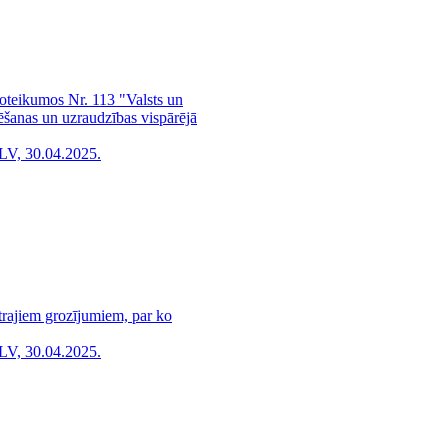
noteikumos Nr. 113 "Valsts un
rēšanas un uzraudzības vispārējā
LV, 30.04.2025.
trajiem grozījumiem, par ko
LV, 30.04.2025.