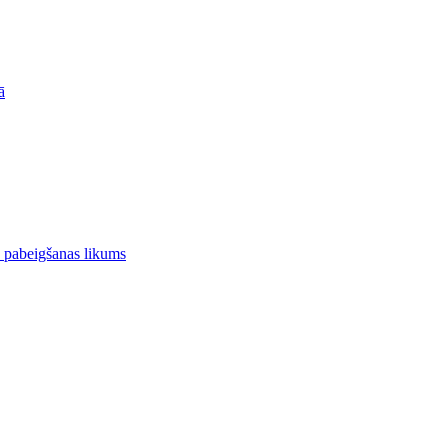
ā
s pabeigšanas likums