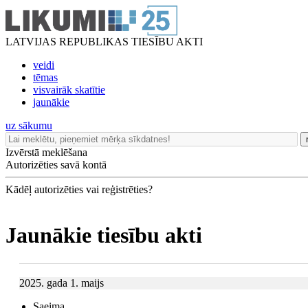
LATVIJAS REPUBLIKAS TIESĪBU AKTI
veidi
tēmas
visvairāk skatītie
jaunākie
uz sākumu
Izvērstā meklēšana
Autorizēties savā kontā
Kādēļ autorizēties vai reģistrēties?
Jaunākie tiesību akti
2025. gada 1. maijs
Saeima