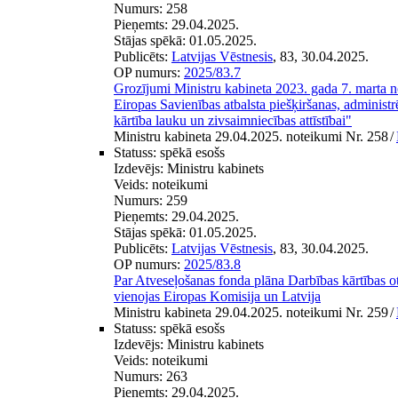
Numurs:
258
Pieņemts:
29.04.2025.
Stājas spēkā:
01.05.2025.
Publicēts:
Latvijas Vēstnesis
, 83, 30.04.2025.
OP numurs:
2025/83.7
Grozījumi Ministru kabineta 2023. gada 7. marta 
Eiropas Savienības atbalsta piešķiršanas, administ
kārtība lauku un zivsaimniecības attīstībai"
Ministru kabineta 29.04.2025. noteikumi Nr. 258
/
Statuss:
spēkā esošs
Izdevējs:
Ministru kabinets
Veids:
noteikumi
Numurs:
259
Pieņemts:
29.04.2025.
Stājas spēkā:
01.05.2025.
Publicēts:
Latvijas Vēstnesis
, 83, 30.04.2025.
OP numurs:
2025/83.8
Par Atveseļošanas fonda plāna Darbības kārtības o
vienojas Eiropas Komisija un Latvija
Ministru kabineta 29.04.2025. noteikumi Nr. 259
/
Statuss:
spēkā esošs
Izdevējs:
Ministru kabinets
Veids:
noteikumi
Numurs:
263
Pieņemts:
29.04.2025.