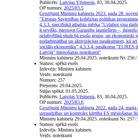
Publicēts:
Latvijas Vēstnesis
, 83, 30.04.2025.
OP numurs:
2025/83.5
Grozījumi Ministru kabineta 2023. gada 28. nove
"Eiropas Savienības kohēzijas politikas program
4.3.3. specifiskā atbalsta mērķa "Uzlabot visu darb
it sevišķi, īstenojot Garantiju jauniešiem –, ilgsto
nelabvēlīgā situācijā esošo grupu, un ekonomiski 
nodarbinātībai un aktivizācijas pasākumiem, kā arī
sociālo ekonomiku" 4.3.3.4. pasākuma "EURES tīk
Latvijā" īstenošanas noteikumi"
Ministru kabineta 29.04.2025. noteikumi Nr. 256
/
Statuss:
spēkā esošs
Izdevējs:
Ministru kabinets
Veids:
noteikumi
Numurs:
257
Pieņemts:
29.04.2025.
Stājas spēkā:
01.05.2025.
Publicēts:
Latvijas Vēstnesis
, 83, 30.04.2025.
OP numurs:
2025/83.6
Grozījumi Ministru kabineta 2022. gada 24. maija
uzraudzības un kontroles kārtība ES mēslošanas lī
Ministru kabineta 29.04.2025. noteikumi Nr. 257
/
Statuss:
spēkā esošs
Izdevējs:
Ministru kabinets
Veids:
noteikumi