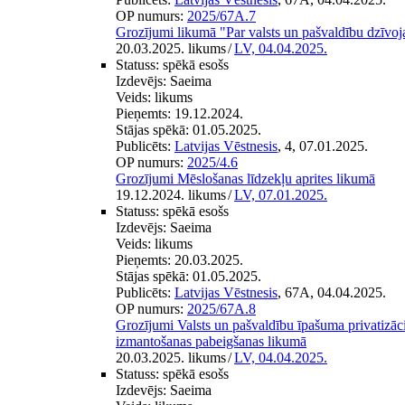
OP numurs:
2025/67A.7
Grozījumi likumā "Par valsts un pašvaldību dzīvoj
20.03.2025. likums
/
LV, 04.04.2025.
Statuss:
spēkā esošs
Izdevējs:
Saeima
Veids:
likums
Pieņemts:
19.12.2024.
Stājas spēkā:
01.05.2025.
Publicēts:
Latvijas Vēstnesis
, 4, 07.01.2025.
OP numurs:
2025/4.6
Grozījumi Mēslošanas līdzekļu aprites likumā
19.12.2024. likums
/
LV, 07.01.2025.
Statuss:
spēkā esošs
Izdevējs:
Saeima
Veids:
likums
Pieņemts:
20.03.2025.
Stājas spēkā:
01.05.2025.
Publicēts:
Latvijas Vēstnesis
, 67A, 04.04.2025.
OP numurs:
2025/67A.8
Grozījumi Valsts un pašvaldību īpašuma privatizācij
izmantošanas pabeigšanas likumā
20.03.2025. likums
/
LV, 04.04.2025.
Statuss:
spēkā esošs
Izdevējs:
Saeima