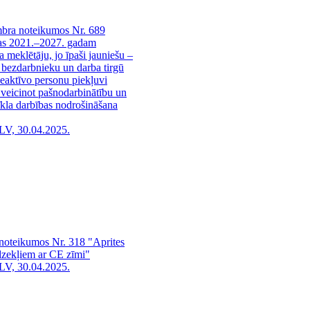
mbra noteikumos Nr. 689
mas 2021.–2027. gadam
a meklētāju, jo īpaši jauniešu –
šo bezdarbnieku un darba tirgū
neaktīvo personu piekļuvi
 veicinot pašnodarbinātību un
la darbības nodrošināšana
LV, 30.04.2025.
 noteikumos Nr. 318 "Aprites
dzekļiem ar CE zīmi"
LV, 30.04.2025.