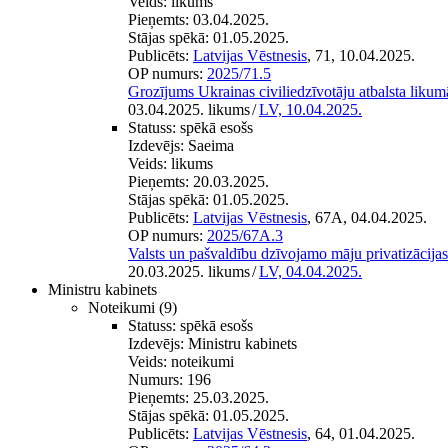
Veids:
likums
Pieņemts:
03.04.2025.
Stājas spēkā:
01.05.2025.
Publicēts:
Latvijas Vēstnesis
, 71, 10.04.2025.
OP numurs:
2025/71.5
Grozījums Ukrainas civiliedzīvotāju atbalsta likum
03.04.2025. likums
/
LV, 10.04.2025.
Statuss:
spēkā esošs
Izdevējs:
Saeima
Veids:
likums
Pieņemts:
20.03.2025.
Stājas spēkā:
01.05.2025.
Publicēts:
Latvijas Vēstnesis
, 67A, 04.04.2025.
OP numurs:
2025/67A.3
Valsts un pašvaldību dzīvojamo māju privatizācija
20.03.2025. likums
/
LV, 04.04.2025.
Ministru kabinets
Noteikumi
(9)
Statuss:
spēkā esošs
Izdevējs:
Ministru kabinets
Veids:
noteikumi
Numurs:
196
Pieņemts:
25.03.2025.
Stājas spēkā:
01.05.2025.
Publicēts:
Latvijas Vēstnesis
, 64, 01.04.2025.