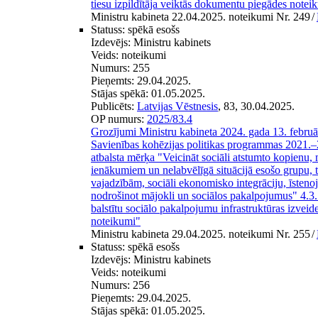
tiesu izpildītāja veiktās dokumentu piegādes notei
Ministru kabineta 22.04.2025. noteikumi Nr. 249
/
Statuss:
spēkā esošs
Izdevējs:
Ministru kabinets
Veids:
noteikumi
Numurs:
255
Pieņemts:
29.04.2025.
Stājas spēkā:
01.05.2025.
Publicēts:
Latvijas Vēstnesis
, 83, 30.04.2025.
OP numurs:
2025/83.4
Grozījumi Ministru kabineta 2024. gada 13. febru
Savienības kohēzijas politikas programmas 2021.–
atbalsta mērķa "Veicināt sociāli atstumto kopienu
ienākumiem un nelabvēlīgā situācijā esošo grupu, t
vajadzībām, sociāli ekonomisko integrāciju, īstenojo
nodrošinot mājokli un sociālos pakalpojumus" 4.3
balstītu sociālo pakalpojumu infrastruktūras izveide
noteikumi"
Ministru kabineta 29.04.2025. noteikumi Nr. 255
/
Statuss:
spēkā esošs
Izdevējs:
Ministru kabinets
Veids:
noteikumi
Numurs:
256
Pieņemts:
29.04.2025.
Stājas spēkā:
01.05.2025.