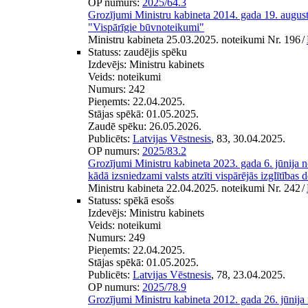
OP numurs:
2025/64.3
Grozījumi Ministru kabineta 2014. gada 19. augus
"Vispārīgie būvnoteikumi"
Ministru kabineta 25.03.2025. noteikumi Nr. 196
/
Statuss:
zaudējis spēku
Izdevējs:
Ministru kabinets
Veids:
noteikumi
Numurs:
242
Pieņemts:
22.04.2025.
Stājas spēkā:
01.05.2025.
Zaudē spēku:
26.05.2026.
Publicēts:
Latvijas Vēstnesis
, 83, 30.04.2025.
OP numurs:
2025/83.2
Grozījumi Ministru kabineta 2023. gada 6. jūnija 
kādā izsniedzami valsts atzīti vispārējās izglītības
Ministru kabineta 22.04.2025. noteikumi Nr. 242
/
Statuss:
spēkā esošs
Izdevējs:
Ministru kabinets
Veids:
noteikumi
Numurs:
249
Pieņemts:
22.04.2025.
Stājas spēkā:
01.05.2025.
Publicēts:
Latvijas Vēstnesis
, 78, 23.04.2025.
OP numurs:
2025/78.9
Grozījumi Ministru kabineta 2012. gada 26. jūnija