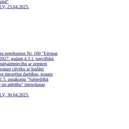
kumi"
LV, 23.04.2025.
āra noteikumos Nr. 100 "Eiropas
2027. gadam 4.3.1. specifiskā
, mājsaimniecību ar zemiem
ostarp cilvēku ar īpašām
t integrētas darbības, tostarp
.1.5. pasākuma "Sabiedrībā
 un attīstība" īstenošanas
LV, 30.04.2025.