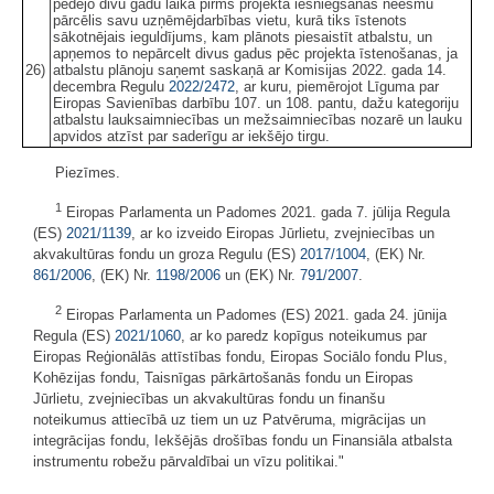
pēdējo divu gadu laikā pirms projekta iesniegšanas neesmu
pārcēlis savu uzņēmējdarbības vietu, kurā tiks īstenots
sākotnējais ieguldījums, kam plānots piesaistīt atbalstu, un
apņemos to nepārcelt divus gadus pēc projekta īstenošanas, ja
26)
atbalstu plānoju saņemt saskaņā ar Komisijas 2022. gada 14.
decembra Regulu
2022/2472
, ar kuru, piemērojot Līguma par
Eiropas Savienības darbību 107. un 108. pantu, dažu kategoriju
atbalstu lauksaimniecības un mežsaimniecības nozarē un lauku
apvidos atzīst par saderīgu ar iekšējo tirgu.
Piezīmes.
1
Eiropas Parlamenta un Padomes 2021. gada 7. jūlija Regula
(ES)
2021/1139
, ar ko izveido Eiropas Jūrlietu, zvejniecības un
akvakultūras fondu un groza Regulu (ES)
2017/1004
, (EK) Nr.
861/2006
, (EK) Nr.
1198/2006
un (EK) Nr.
791/2007
.
2
Eiropas Parlamenta un Padomes (ES) 2021. gada 24. jūnija
Regula (ES)
2021/1060
, ar ko paredz kopīgus noteikumus par
Eiropas Reģionālās attīstības fondu, Eiropas Sociālo fondu Plus,
Kohēzijas fondu, Taisnīgas pārkārtošanās fondu un Eiropas
Jūrlietu, zvejniecības un akvakultūras fondu un finanšu
noteikumus attiecībā uz tiem un uz Patvēruma, migrācijas un
integrācijas fondu, Iekšējās drošības fondu un Finansiāla atbalsta
instrumentu robežu pārvaldībai un vīzu politikai."