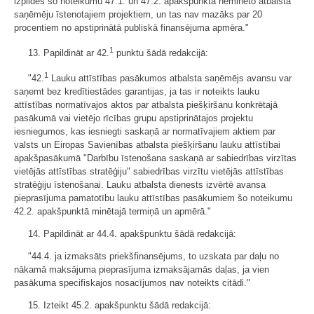
izpildes šo noteikumu 47.1. un 47.2. apakšpunktā neminēto atbalsta
saņēmēju īstenotajiem projektiem, un tas nav mazāks par 20
procentiem no apstiprinātā publiskā finansējuma apmēra."
1
13. Papildināt ar 42.
punktu šādā redakcijā:
1
"42.
Lauku attīstības pasākumos atbalsta saņēmējs avansu var
saņemt bez kredītiestādes garantijas, ja tas ir noteikts lauku
attīstības normatīvajos aktos par atbalsta piešķiršanu konkrētajā
pasākumā vai vietējo rīcības grupu apstiprinātajos projektu
iesniegumos, kas iesniegti saskaņā ar normatīvajiem aktiem par
valsts un Eiropas Savienības atbalsta piešķiršanu lauku attīstībai
apakšpasākumā "Darbību īstenošana saskaņā ar sabiedrības virzītas
vietējās attīstības stratēģiju" sabiedrības virzītu vietējās attīstības
stratēģiju īstenošanai. Lauku atbalsta dienests izvērtē avansa
pieprasījuma pamatotību lauku attīstības pasākumiem šo noteikumu
42.2. apakšpunktā minētajā termiņā un apmērā."
14. Papildināt ar 44.4. apakšpunktu šādā redakcijā:
"44.4. ja izmaksāts priekšfinansējums, to uzskata par daļu no
nākamā maksājuma pieprasījuma izmaksājamās daļas, ja vien
pasākuma specifiskajos nosacījumos nav noteikts citādi."
15. Izteikt 45.2. apakšpunktu šādā redakcijā: