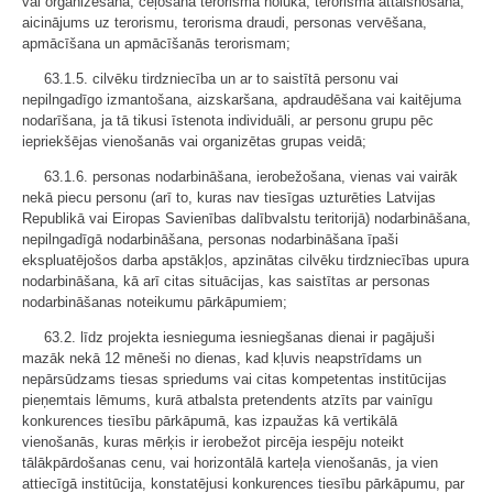
vai organizēšana, ceļošana terorisma nolūkā, terorisma attaisnošana,
aicinājums uz terorismu, terorisma draudi, personas vervēšana,
apmācīšana un apmācīšanās terorismam;
63.1.5. cilvēku tirdzniecība un ar to saistītā personu vai
nepilngadīgo izmantošana, aizskaršana, apdraudēšana vai kaitējuma
nodarīšana, ja tā tikusi īstenota individuāli, ar personu grupu pēc
iepriekšējas vienošanās vai organizētas grupas veidā;
63.1.6. personas nodarbināšana, ierobežošana, vienas vai vairāk
nekā piecu personu (arī to, kuras nav tiesīgas uzturēties Latvijas
Republikā vai Eiropas Savienības dalībvalstu teritorijā) nodarbināšana,
nepilngadīgā nodarbināšana, personas nodarbināšana īpaši
ekspluatējošos darba apstākļos, apzinātas cilvēku tirdzniecības upura
nodarbināšana, kā arī citas situācijas, kas saistītas ar personas
nodarbināšanas noteikumu pārkāpumiem;
63.2. līdz projekta iesnieguma iesniegšanas dienai ir pagājuši
mazāk nekā 12 mēneši no dienas, kad kļuvis neapstrīdams un
nepārsūdzams tiesas spriedums vai citas kompetentas institūcijas
pieņemtais lēmums, kurā atbalsta pretendents atzīts par vainīgu
konkurences tiesību pārkāpumā, kas izpaužas kā vertikālā
vienošanās, kuras mērķis ir ierobežot pircēja iespēju noteikt
tālākpārdošanas cenu, vai horizontālā karteļa vienošanās, ja vien
attiecīgā institūcija, konstatējusi konkurences tiesību pārkāpumu, par