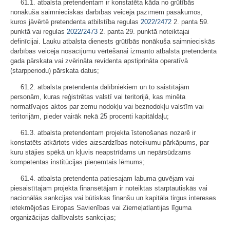
61.1. atbalsta pretendentam ir konstatēta kāda no grūtībās
nonākuša saimnieciskās darbības veicēja pazīmēm pasākumos,
kuros jāvērtē pretendenta atbilstība regulas
2022/2472
2. panta 59.
punktā vai regulas
2022/2473
2. panta 29. punktā noteiktajai
definīcijai. Lauku atbalsta dienests grūtībās nonākuša saimnieciskās
darbības veicēja nosacījumu vērtēšanai izmanto atbalsta pretendenta
gada pārskata vai zvērināta revidenta apstiprināta operatīvā
(starpperiodu) pārskata datus;
61.2. atbalsta pretendenta dalībniekiem un to saistītajām
personām, kuras reģistrētas valstī vai teritorijā, kas minēta
normatīvajos aktos par zemu nodokļu vai beznodokļu valstīm vai
teritorijām, pieder vairāk nekā 25 procenti kapitāldaļu;
61.3. atbalsta pretendentam projekta īstenošanas nozarē ir
konstatēts atkārtots vides aizsardzības noteikumu pārkāpums, par
kuru stājies spēkā un kļuvis neapstrīdams un nepārsūdzams
kompetentas institūcijas pieņemtais lēmums;
61.4. atbalsta pretendenta patiesajam labuma guvējam vai
piesaistītajam projekta finansētājam ir noteiktas starptautiskās vai
nacionālās sankcijas vai būtiskas finanšu un kapitāla tirgus intereses
ietekmējošas Eiropas Savienības vai Ziemeļatlantijas līguma
organizācijas dalībvalsts sankcijas;