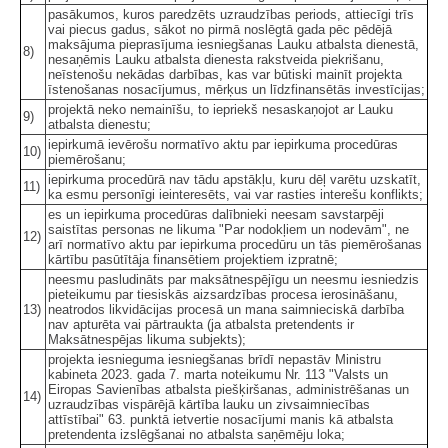
pasākumos, kuros paredzēts uzraudzības periods, attiecīgi trīs
vai piecus gadus, sākot no pirmā noslēgtā gada pēc pēdējā
maksājuma pieprasījuma iesniegšanas Lauku atbalsta dienestā,
8)
nesaņēmis Lauku atbalsta dienesta rakstveida piekrišanu,
neīstenošu nekādas darbības, kas var būtiski mainīt projekta
īstenošanas nosacījumus, mērķus un līdzfinansētās investīcijas;
projektā neko nemainīšu, to iepriekš nesaskaņojot ar Lauku
9)
atbalsta dienestu;
iepirkumā ievērošu normatīvo aktu par iepirkuma procedūras
10)
piemērošanu;
iepirkuma procedūrā nav tādu apstākļu, kuru dēļ varētu uzskatīt,
11)
ka esmu personīgi ieinteresēts, vai var rasties interešu konflikts;
es un iepirkuma procedūras dalībnieki neesam savstarpēji
saistītas personas ne likuma "Par nodokļiem un nodevām", ne
12)
arī normatīvo aktu par iepirkuma procedūru un tās piemērošanas
kārtību pasūtītāja finansētiem projektiem izpratnē;
neesmu pasludināts par maksātnespējīgu un neesmu iesniedzis
pieteikumu par tiesiskās aizsardzības procesa ierosināšanu,
13)
neatrodos likvidācijas procesā un mana saimnieciskā darbība
nav apturēta vai pārtraukta (ja atbalsta pretendents ir
Maksātnespējas likuma subjekts);
projekta iesnieguma iesniegšanas brīdī nepastāv Ministru
kabineta 2023. gada 7. marta noteikumu Nr. 113 "Valsts un
Eiropas Savienības atbalsta piešķiršanas, administrēšanas un
14)
uzraudzības vispārējā kārtība lauku un zivsaimniecības
attīstībai" 63. punktā ietvertie nosacījumi manis kā atbalsta
pretendenta izslēgšanai no atbalsta saņēmēju loka;