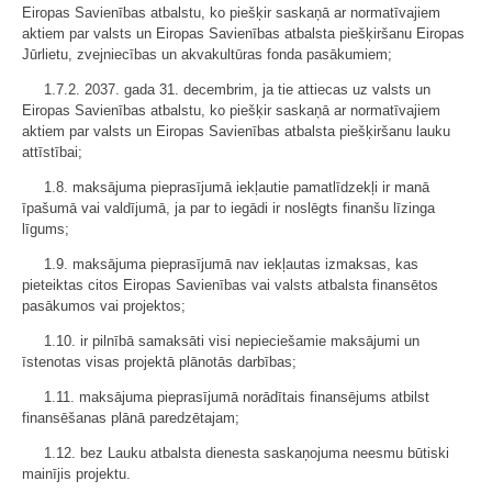
Eiropas Savienības atbalstu, ko piešķir saskaņā ar normatīvajiem
aktiem par valsts un Eiropas Savienības atbalsta piešķiršanu Eiropas
Jūrlietu, zvejniecības un akvakultūras fonda pasākumiem;
1.7.2. 2037. gada 31. decembrim, ja tie attiecas uz valsts un
Eiropas Savienības atbalstu, ko piešķir saskaņā ar normatīvajiem
aktiem par valsts un Eiropas Savienības atbalsta piešķiršanu lauku
attīstībai;
1.8. maksājuma pieprasījumā iekļautie pamatlīdzekļi ir manā
īpašumā vai valdījumā, ja par to iegādi ir noslēgts finanšu līzinga
līgums;
1.9. maksājuma pieprasījumā nav iekļautas izmaksas, kas
pieteiktas citos Eiropas Savienības vai valsts atbalsta finansētos
pasākumos vai projektos;
1.10. ir pilnībā samaksāti visi nepieciešamie maksājumi un
īstenotas visas projektā plānotās darbības;
1.11. maksājuma pieprasījumā norādītais finansējums atbilst
finansēšanas plānā paredzētajam;
1.12. bez Lauku atbalsta dienesta saskaņojuma neesmu būtiski
mainījis projektu.