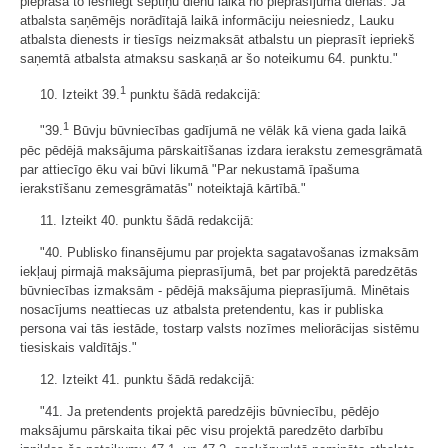
pieprasa to iesniegt septiņu dienu laikā no pieprasījuma dienas. Ja
atbalsta saņēmējs norādītajā laikā informāciju neiesniedz, Lauku
atbalsta dienests ir tiesīgs neizmaksāt atbalstu un pieprasīt iepriekš
saņemtā atbalsta atmaksu saskaņā ar šo noteikumu 64. punktu."
1
10. Izteikt 39.
punktu šādā redakcijā:
1
"39.
Būvju būvniecības gadījumā ne vēlāk kā viena gada laikā
pēc pēdējā maksājuma pārskaitīšanas izdara ierakstu zemesgrāmatā
par attiecīgo ēku vai būvi likumā "Par nekustamā īpašuma
ierakstīšanu zemesgrāmatās" noteiktajā kārtībā."
11. Izteikt 40. punktu šādā redakcijā:
"40. Publisko finansējumu par projekta sagatavošanas izmaksām
iekļauj pirmajā maksājuma pieprasījumā, bet par projektā paredzētās
būvniecības izmaksām - pēdējā maksājuma pieprasījumā. Minētais
nosacījums neattiecas uz atbalsta pretendentu, kas ir publiska
persona vai tās iestāde, tostarp valsts nozīmes meliorācijas sistēmu
tiesiskais valdītājs."
12. Izteikt 41. punktu šādā redakcijā:
"41. Ja pretendents projektā paredzējis būvniecību, pēdējo
maksājumu pārskaita tikai pēc visu projektā paredzēto darbību