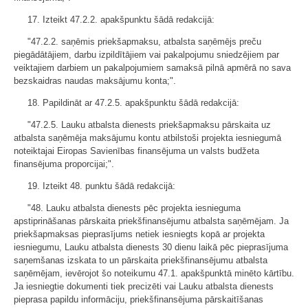
17. Izteikt 47.2.2. apakšpunktu šādā redakcijā:
"47.2.2. saņēmis priekšapmaksu, atbalsta saņēmējs preču
piegādātājiem, darbu izpildītājiem vai pakalpojumu sniedzējiem par
veiktajiem darbiem un pakalpojumiem samaksā pilnā apmērā no sava
bezskaidras naudas maksājumu konta;".
18. Papildināt ar 47.2.5. apakšpunktu šādā redakcijā:
"47.2.5. Lauku atbalsta dienests priekšapmaksu pārskaita uz
atbalsta saņēmēja maksājumu kontu atbilstoši projekta iesniegumā
noteiktajai Eiropas Savienības finansējuma un valsts budžeta
finansējuma proporcijai;".
19. Izteikt 48. punktu šādā redakcijā:
"48. Lauku atbalsta dienests pēc projekta iesnieguma
apstiprināšanas pārskaita priekšfinansējumu atbalsta saņēmējam. Ja
priekšapmaksas pieprasījums netiek iesniegts kopā ar projekta
iesniegumu, Lauku atbalsta dienests 30 dienu laikā pēc pieprasījuma
saņemšanas izskata to un pārskaita priekšfinansējumu atbalsta
saņēmējam, ievērojot šo noteikumu 47.1. apakšpunktā minēto kārtību.
Ja iesniegtie dokumenti tiek precizēti vai Lauku atbalsta dienests
pieprasa papildu informāciju, priekšfinansējuma pārskaitīšanas