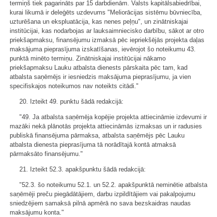
termiņš tiek pagarināts par 15 darbdienām. Valsts kapitālsabiedrībai,
kurai likumā ir deleģēts uzdevums "Meliorācijas sistēmu būvniecība,
uzturēšana un ekspluatācija, kas nenes peļņu", un zinātniskajai
institūcijai, kas nodarbojas ar lauksaimniecisko darbību, sākot ar otro
priekšapmaksu, finansējumu izmaksā pēc iepriekšējās projekta daļas
maksājuma pieprasījuma izskatīšanas, ievērojot šo noteikumu 43.
punktā minēto termiņu. Zinātniskajai institūcijai nākamo
priekšapmaksu Lauku atbalsta dienests pārskaita pēc tam, kad
atbalsta saņēmējs ir iesniedzis maksājuma pieprasījumu, ja vien
specifiskajos noteikumos nav noteikts citādi."
20. Izteikt 49. punktu šādā redakcijā:
"49. Ja atbalsta saņēmēja kopējie projekta attiecināmie izdevumi ir
mazāki nekā plānotās projekta attiecināmās izmaksas un ir radusies
publiskā finansējuma pārmaksa, atbalsta saņēmējs pēc Lauku
atbalsta dienesta pieprasījuma tā norādītajā kontā atmaksā
pārmaksāto finansējumu."
21. Izteikt 52.3. apakšpunktu šādā redakcijā:
"52.3. šo noteikumu 52.1. un 52.2. apakšpunktā neminētie atbalsta
saņēmēji preču piegādātājiem, darbu izpildītājiem vai pakalpojumu
sniedzējiem samaksā pilnā apmērā no sava bezskaidras naudas
maksājumu konta."