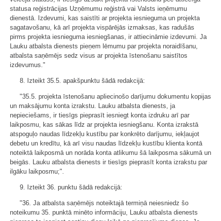
statusa reģistrācijas Uzņēmumu reģistrā vai Valsts ieņēmumu
dienestā. Izdevumi, kas saistīti ar projekta iesnieguma un projekta
sagatavošanu, kā arī projekta vispārējās izmaksas, kas radušās
pirms projekta iesnieguma iesniegšanas, ir attiecināmie izdevumi. Ja
Lauku atbalsta dienests pieņem lēmumu par projekta noraidīšanu,
atbalsta saņēmējs sedz visus ar projekta īstenošanu saistītos
izdevumus."
8. Izteikt 35.5. apakšpunktu šādā redakcijā:
"35.5. projekta īstenošanu apliecinošo darījumu dokumentu kopijas
un maksājumu konta izrakstu. Lauku atbalsta dienests, ja
nepieciešams, ir tiesīgs pieprasīt iesniegt konta izdruku arī par
laikposmu, kas sākas līdz ar projekta iesniegšanu. Konta izrakstā
atspoguļo naudas līdzekļu kustību par konkrēto darījumu, iekļaujot
debetu un kredītu, kā arī visu naudas līdzekļu kustību klienta kontā
noteiktā laikposmā un norāda konta atlikumu šā laikposma sākumā un
beigās. Lauku atbalsta dienests ir tiesīgs pieprasīt konta izrakstu par
ilgāku laikposmu;".
9. Izteikt 36. punktu šādā redakcijā:
"36. Ja atbalsta saņēmējs noteiktajā termiņā neiesniedz šo
noteikumu 35. punktā minēto informāciju, Lauku atbalsta dienests