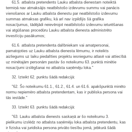
61.5. atbalsta pretendents Lauku atbalsta dienestam noteiktā
termiņā nav atmaksājis neatbilstošo izdevumu summu vai panācis
vienošanos ar Lauku atbalsta dienestu par neatbilstošo izdevumu
summas atmaksas grafiku, kā arī nav izpildījis šā grafika
nosacījumus, tādējādi neievērojot neatbilstošo izdevumu ieturēšanas
vai atgūšanas procedūru Lauku atbalsta dienesta administrēto
investīciju pasākumos;
61.6. atbalsta pretendenta dalībniekam vai amatpersonai,
pamatojoties uz Lauku atbalsta dienesta lēmumu, ir noteikts
aizliegums uz laiku piedalīties projektu iesniegumu atlasē vai attiecībā
uz minētajām personām pastāv šo noteikumu 63. punktā minētie
nosacījumi izslēgšanai no atbalsta saņēmēju loka."
32. Izteikt 62. punktu šādā redakcijā:
"62. Šo noteikumu 61.1., 61.2., 61.4. un 61.6. apakšpunktā minēto
normu nepiemēro atbalsta pretendentam, kas ir publiska persona vai
tās iestāde."
33. Izteikt 63. punktu šādā redakcijā:
"63. Lauku atbalsta dienests saskaņā ar šo noteikumu 3.
pielikumu izslēdz no atbalsta saņēmēju loka atbalsta pretendentu, kas
ir fiziska vai juridiska persona privāto tiesību jomā, jebkurā šādā