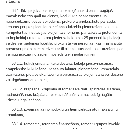
situācijā:
63.1. līdz projekta iesnieguma iesniegšanas dienai ir pagājuši
mazāk nekā trīs gadi no dienas, kad kļuvis neapstrīdams un
nepārsūdzams tiesas spriedums, prokurora priekšraksts par sodu,
lēmums par piespiedu ietekmēšanas līdzekļa piemērošanu vai citas
kompetentas institūcijas pieņemtais lēmums par atbalsta pretendenta,
tā kapitāldaļu turētāja, kam pieder vairāk nekā 25 procenti kapitāldaļu,
valdes vai padomes locekļa, prokūrista vai personas, kas ir pilnvarota
pārstāvēt projekta iesniedzēju ar filiāli saistītās darbībās, atzīšanu par
vainīgu jebkurā no šādiem noziedzīgiem nodarījumiem:
63.1.1. kukuļņemšana, kukuļdošana, kukuļa piesavināšanās,
starpniecība kukuļošanā, neatļauta labumu pieņemšana, komerciāla
uzpirkšana, prettiesiska labumu pieprasīšana, pieņemšana vai došana
vai tirgošanās ar ietekmi;
63.1.2. krāpšana, krāpšana automatizētā datu apstrādes sistēmā,
apdrošināšanas krāpšana, piesavināšanās vai noziedzīgi iegūtu
līdzekļu legalizēšana;
63.1.3. izvairīšanās no nodokļu un tiem pielīdzināto maksājumu
samaksas;
63.1.4. terorisms, terorisma finansēšana, teroristu grupas izveide