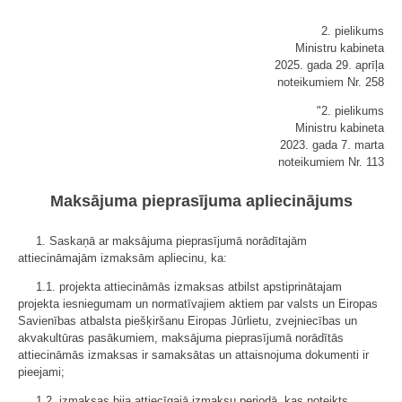
2. pielikums
Ministru kabineta
2025. gada 29. aprīļa
noteikumiem Nr. 258
"2. pielikums
Ministru kabineta
2023. gada 7. marta
noteikumiem Nr. 113
Maksājuma pieprasījuma apliecinājums
1. Saskaņā ar maksājuma pieprasījumā norādītajām
attiecināmajām izmaksām apliecinu, ka:
1.1. projekta attiecināmās izmaksas atbilst apstiprinātajam
projekta iesniegumam un normatīvajiem aktiem par valsts un Eiropas
Savienības atbalsta piešķiršanu Eiropas Jūrlietu, zvejniecības un
akvakultūras pasākumiem, maksājuma pieprasījumā norādītās
attiecināmās izmaksas ir samaksātas un attaisnojuma dokumenti ir
pieejami;
1.2. izmaksas bija attiecīgajā izmaksu periodā, kas noteikts