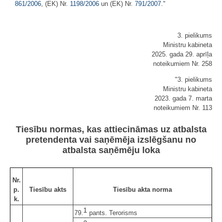
861/2006
, (EK) Nr.
1198/2006
un (EK) Nr.
791/2007
."
3. pielikums
Ministru kabineta
2025. gada 29. aprīļa
noteikumiem Nr. 258
"3. pielikums
Ministru kabineta
2023. gada 7. marta
noteikumiem Nr. 113
Tiesību normas, kas attiecināmas uz atbalsta
pretendenta vai saņēmēja izslēgšanu no
atbalsta saņēmēju loka
Nr.
p.
Tiesību akts
Tiesību akta norma
k.
1
79.
pants. Terorisms