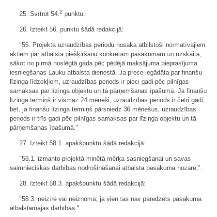
2
25. Svītrot 54.
punktu.
26. Izteikt 56. punktu šādā redakcijā:
"56. Projekta uzraudzības periodu nosaka atbilstoši normatīvajiem
aktiem par atbalsta piešķiršanu konkrētam pasākumam un uzskaita,
sākot no pirmā noslēgtā gada pēc pēdējā maksājuma pieprasījuma
iesniegšanas Lauku atbalsta dienestā. Ja prece iegādāta par finanšu
līzinga līdzekļiem, uzraudzības periods ir pieci gadi pēc pilnīgas
samaksas par līzinga objektu un tā pārņemšanas īpašumā. Ja finanšu
līzinga termiņš ir vismaz 24 mēneši, uzraudzības periods ir četri gadi,
bet, ja finanšu līzinga termiņš pārsniedz 36 mēnešus, uzraudzības
periods ir trīs gadi pēc pilnīgas samaksas par līzinga objektu un tā
pārņemšanas īpašumā."
27. Izteikt 58.1. apakšpunktu šādā redakcijā:
"58.1. izmanto projektā minētā mērķa sasniegšanai un savas
saimnieciskās darbības nodrošināšanai atbalsta pasākuma nozarē;".
28. Izteikt 58.3. apakšpunktu šādā redakcijā:
"58.3. neizīrē vai neiznomā, ja vien tas nav paredzēts pasākuma
atbalstāmajās darbībās."