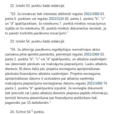
22. Izteikt 53. punktu šādā redakcijā:
"53. Ja izmaksas tiek īstenotas atbilstoši regulas
2021/1060
63.
panta 5. punktam vai regulas
2021/2115
83. panta 1. punkta "b", "c"
un "d" apakšpunktam, šo noteikumu 7. punktā minētos nosacījumus
izpilda un šo noteikumu 35. punktā minētos dokumentus iesniedz, ja
to paredz konkrētā pasākuma nosacījumi."
23. Izteikt 54. punktu šādā redakcijā:
"54. Ja attiecīgo pasākumu regulējošajos normatīvajos aktos
samaksa pilnā apmērā paredzēta, piemērojot regulas
2021/1060
53.
panta 1. punkta "b", "c" vai "d" apakšpunktu, un atbalsta saņēmējam
nav jāiesniedz pārskats vai maksājuma pieprasījums, Lauku atbalsta
dienests 30 dienu laikā pēc projekta iesnieguma apstiprināšanas
pārskaita finansējumu atbalsta saņēmējam. Projekta iesnieguma
apstiprināšanas datums ir uzskatāms par atbalsta saņēmēja
maksājuma pieprasījuma iesniegšanas datumu regulas
2021/1060
74.
panta 1. punkta "b" apakšpunkta izpratnē. Ja iesniegtie dokumenti
tiek precizēti vai Lauku atbalsta dienests pieprasa papildu informāciju,
termiņš lēmuma pieņemšanai par finansējuma piešķiršanu tiek
pagarināts par 15 darbdienām."
1
24. Svītrot 54.
punktu.