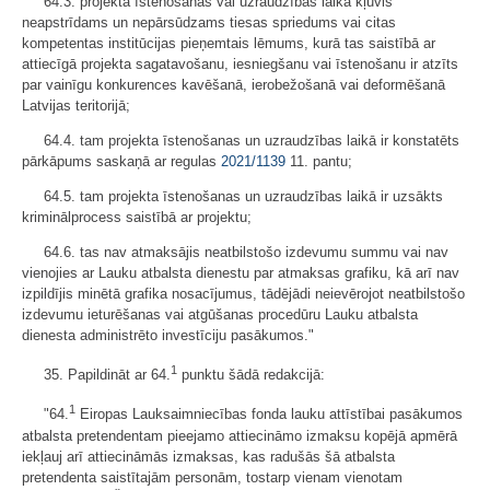
64.3. projekta īstenošanas vai uzraudzības laikā kļuvis
neapstrīdams un nepārsūdzams tiesas spriedums vai citas
kompetentas institūcijas pieņemtais lēmums, kurā tas saistībā ar
attiecīgā projekta sagatavošanu, iesniegšanu vai īstenošanu ir atzīts
par vainīgu konkurences kavēšanā, ierobežošanā vai deformēšanā
Latvijas teritorijā;
64.4. tam projekta īstenošanas un uzraudzības laikā ir konstatēts
pārkāpums saskaņā ar regulas
2021/1139
11. pantu;
64.5. tam projekta īstenošanas un uzraudzības laikā ir uzsākts
kriminālprocess saistībā ar projektu;
64.6. tas nav atmaksājis neatbilstošo izdevumu summu vai nav
vienojies ar Lauku atbalsta dienestu par atmaksas grafiku, kā arī nav
izpildījis minētā grafika nosacījumus, tādējādi neievērojot neatbilstošo
izdevumu ieturēšanas vai atgūšanas procedūru Lauku atbalsta
dienesta administrēto investīciju pasākumos."
1
35. Papildināt ar 64.
punktu šādā redakcijā:
1
"64.
Eiropas Lauksaimniecības fonda lauku attīstībai pasākumos
atbalsta pretendentam pieejamo attiecināmo izmaksu kopējā apmērā
iekļauj arī attiecināmās izmaksas, kas radušās šā atbalsta
pretendenta saistītajām personām, tostarp vienam vienotam