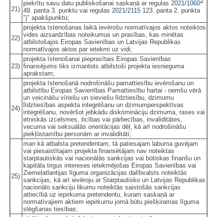
2
piekrītu savu datu publiskošanai saskaņā ar regulas
2021/1060
21)
49. panta 3. punktu vai regulas
2021/2115
123. panta 2. punkta
"j" apakšpunktu;
projekta īstenošanas laikā ievērošu normatīvajos aktos noteiktos
vides aizsardzības noteikumus un prasības, kas minētas
22)
atbilstošajos Eiropas Savienības un Latvijas Republikas
normatīvajos aktos par ietekmi uz vidi;
projekta īstenošanai pieprasītais Eiropas Savienības
23)
finansējums tiks izmantots atbilstoši projekta iesnieguma
aprakstam;
projekta īstenošanā nodrošināšu pamattiesību ievērošanu un
atbilstību Eiropas Savienības Pamattiesību hartai - ņemšu vērā
un veicināšu vīriešu un sieviešu līdztiesību, dzimumu
līdztiesības aspekta integrēšanu un dzimumperspektīvas
24)
integrēšanu, novēršot jebkādu diskrimināciju dzimuma, rases vai
etniskās izcelsmes, ticības vai pārliecības, invaliditātes,
vecuma vai seksuālās orientācijas dēļ, kā arī nodrošināšu
piekļūstamību personām ar invaliditāti;
man kā atbalsta pretendentam, tā patiesajam labuma guvējam
vai piesaistītajam projekta finansētājam nav noteiktas
starptautiskās vai nacionālās sankcijas vai būtiskas finanšu un
kapitāla tirgus intereses ietekmējošas Eiropas Savienības vai
Ziemeļatlantijas līguma organizācijas dalībvalsts noteiktās
25)
sankcijas, kā arī ievēroju ar Starptautisko un Latvijas Republikas
nacionālo sankciju likumu noteiktās saistošās sankcijas
attiecībā uz iepirkuma pretendentu, kuram saskaņā ar
normatīvajiem aktiem iepirkumu jomā būtu piešķiramas līguma
slēgšanas tiesības;