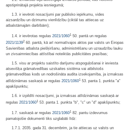
apstiprinātajā projekta iesniegumā;
1.3. ir ievēroti nosacījumi par publisko iepirkumu, vides
aizsardzību un dzimumu vienlīdzību (ciktāl tas attiecas uz
atbalstāmajām darbībām);
1
1.4. ir ievērotas regulas
2021/1060
50. pantā un regulas
2
2021/1139
60. pantā, kā arī normatīvajos aktos par valsts un Eiropas
Savienības atbalsta piešķiršanu, administrēšanu un uzraudzību lauku
un zivsaimniecības attīstībai noteiktās publicitātes prasības;
1.5. visu ar projektu saistīto darījumu atspoguļošanai ir ieviesta
atsevišķa grāmatvedības uzskaites sistēma vai atbilstošs
grāmatvedības kods un nodrošināta audita izsekojamība, ja izmaksas
1
atlīdzināmas saskaņā ar regulas
2021/1060
53. panta 1. punkta "a"
apakšpunktu;
1.6. ir izpildīti nosacījumi, ja izmaksas atlīdzināmas saskaņā ar
1
regulas
2021/1060
53. panta 1. punkta "b", "c" un "d" apakšpunktu;
1
1.7. saskaņā ar regulas
2021/1060
82. pantu izdevumus
pamatojošie dokumenti tiks uzglabāti līdz:
1.7.1. 2035. gada 31. decembrim, ja tie attiecas uz valsts un