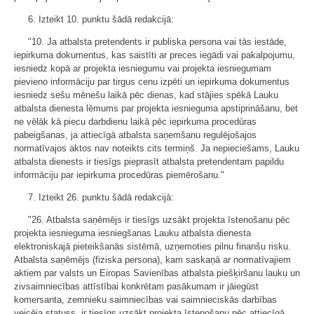
6. Izteikt 10. punktu šādā redakcijā:
"10. Ja atbalsta pretendents ir publiska persona vai tās iestāde,
iepirkuma dokumentus, kas saistīti ar preces iegādi vai pakalpojumu,
iesniedz kopā ar projekta iesniegumu vai projekta iesniegumam
pievieno informāciju par tirgus cenu izpēti un iepirkuma dokumentus
iesniedz sešu mēnešu laikā pēc dienas, kad stājies spēkā Lauku
atbalsta dienesta lēmums par projekta iesnieguma apstiprināšanu, bet
ne vēlāk kā piecu darbdienu laikā pēc iepirkuma procedūras
pabeigšanas, ja attiecīgā atbalsta saņemšanu regulējošajos
normatīvajos aktos nav noteikts cits termiņš. Ja nepieciešams, Lauku
atbalsta dienests ir tiesīgs pieprasīt atbalsta pretendentam papildu
informāciju par iepirkuma procedūras piemērošanu."
7. Izteikt 26. punktu šādā redakcijā:
"26. Atbalsta saņēmējs ir tiesīgs uzsākt projekta īstenošanu pēc
projekta iesnieguma iesniegšanas Lauku atbalsta dienesta
elektroniskajā pieteikšanās sistēmā, uzņemoties pilnu finanšu risku.
Atbalsta saņēmējs (fiziska persona), kam saskaņā ar normatīvajiem
aktiem par valsts un Eiropas Savienības atbalsta piešķiršanu lauku un
zivsaimniecības attīstībai konkrētam pasākumam ir jāiegūst
komersanta, zemnieku saimniecības vai saimnieciskās darbības
veicēja statuss, ir tiesīgs uzsākt projekta īstenošanu pēc attiecīgā