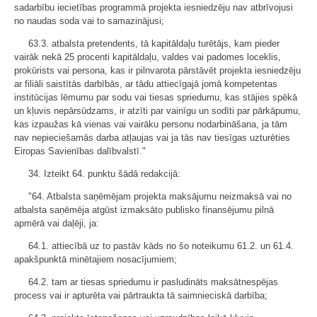
sadarbību iecietības programmā projekta iesniedzēju nav atbrīvojusi
no naudas soda vai to samazinājusi;
63.3. atbalsta pretendents, tā kapitāldaļu turētājs, kam pieder
vairāk nekā 25 procenti kapitāldaļu, valdes vai padomes loceklis,
prokūrists vai persona, kas ir pilnvarota pārstāvēt projekta iesniedzēju
ar filiāli saistītās darbībās, ar tādu attiecīgajā jomā kompetentas
institūcijas lēmumu par sodu vai tiesas spriedumu, kas stājies spēkā
un kļuvis nepārsūdzams, ir atzīti par vainīgu un sodīti par pārkāpumu,
kas izpaužas kā vienas vai vairāku personu nodarbināšana, ja tām
nav nepieciešamās darba atļaujas vai ja tās nav tiesīgas uzturēties
Eiropas Savienības dalībvalstī."
34. Izteikt 64. punktu šādā redakcijā:
"64. Atbalsta saņēmējam projekta maksājumu neizmaksā vai no
atbalsta saņēmēja atgūst izmaksāto publisko finansējumu pilnā
apmērā vai daļēji, ja:
64.1. attiecībā uz to pastāv kāds no šo noteikumu 61.2. un 61.4.
apakšpunktā minētajiem nosacījumiem;
64.2. tam ar tiesas spriedumu ir pasludināts maksātnespējas
process vai ir apturēta vai pārtraukta tā saimnieciskā darbība;