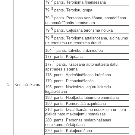
2
79.
pants. Terorisma finansēšana
3
79.
pants. Teroristu grupa
4
79.
pants. Personas vervēšana, apmācīšana
un apmācīšanās terorismam
5
79.
pants. Ceļošana terorisma nolūkā
6
79.
pants. Terorisma attaisnošana, aicinājums
uz terorismu un terorisma draudi
1
154.
pants. Cilvēku tirdzniecība
177. pants. Krāpšana
1
177.
pants. Krāpšana automatizētā datu
apstrādes sistēmā
178. pants. Apdrošināšanas krāpšana
179. pants. Piesavināšanās
1.
Krimināllikums
195. pants. Noziedzīgi iegūtu līdzekļu
legalizēšana
198. pants. Neatļauta labumu pieņemšana
199. pants. Komerciālā uzpirkšana
218. pants. Izvairīšanās no nodokļiem un tiem
pielīdzināto maksājumu nomaksas
280. pants. Personas nodarbināšanas
noteikumu pārkāpšana
320. pants. Kukuļņemšana