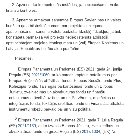
2. Apzinos, ka kompetentās iestādes, ja nepieciešams, veiks
finanšu kontroles.
3. Apņemos atmaksāt saņemtos Eiropas Savienības un valsts
budžeta (ja atbilstoši lēmumam par projekta iesnieguma
apstiprināšanu ir saņemti valsts budžeta līdzekļi) līdzekļus, ja tiek
konstatēta pārmaksa vai projekts netiek īstenots atbilstoši
apstiprinātajam projekta iesniegumam un (vai) Eiropas Kopienas un
Latvijas Republikas tiesību aktu prasībām.
Piezīmes.
1
Eiropas Parlamenta un Padomes (ES) 2021. gada 24. jūnija
Regula (ES)
2021/1060
, ar ko paredz kopīgus noteikumus par
Eiropas Reģionālās attīstības fondu, Eiropas Sociālo fondu Plus,
Kohēzijas fondu, Taisnīgas pārkārtošanās fondu un Eiropas
Jūrlietu, zvejniecības un akvakultūras fondu un finanšu
noteikumus attiecībā uz tiem un uz Patvēruma, migrācijas un
integrācijas fondu, Iekšējās drošības fondu un Finansiāla atbalsta
instrumentu robežu pārvaldībai un vīzu politikai.
2
Eiropas Parlamenta un Padomes 2021. gada 7. jūlija Regula
(ES)
2021/1139
, ar ko izveido Eiropas Jūrlietu, zvejniecības un
akvakultūras fondu un groza Regulu (ES)
2017/1004
, (EK) Nr.