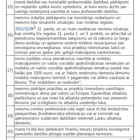
manā darbībā nav konstatēti profesionālās darbības pārkāpumi
15)
un nepastāv spēkā esošs spriedums, ar kuru esmu atzīts par
vainīgu nodarījumā saistībā ar savu profesionālo darbību;
neesmu izdarījis pārkāpumu vai noziedzīgu nodarījumu un
neesmu bijis iesaistīts situācijās, kas minētas regulas
1
2021/1139
11. pantā, un uz mani neattiecas neviena situācija,
kas minēta šīs regulas 11. panta 1. un 3. punktā, un attiecībā uz
16)
pieteikumu nepieņemamības laikposmu un tā sākuma un beigu
dienu ievēroju un apņemos ievērot minētos nosacījumus pēc
iesnieguma iesniegšanas, visā projekta īstenošanas laikā un
vismaz piecus gadus pēc galīgā maksājuma saņemšanas;
esmu izpildījis visus pienākumus saistībā ar nodokļu
maksājumiem un valsts sociālās apdrošināšanas iemaksām un
nodokļu un valsts sociālās apdrošināšanas iemaksu parādi nav
17)
euro
lielāki par 1000
, vai ar Valsts ieņēmumu dienesta lēmumu
nodokļu maksājumu termiņš ir pagarināts vai atlikts saskaņā ar
likumu "Par nodokļiem un nodevām";
neesmu pārkāpis prasības ar projekta īstenošanu saistītajos
normatīvajos aktos par valsts un Eiropas Savienības atbalsta
18)
piešķiršanu un par mani kā atbalsta pretendentu nav pieņemts
lēmums par izslēgšanu no atbalsta saņēmēju loka;
neesmu centies prettiesiskā ceļā iegūt savā rīcībā ierobežotas
pieejamības (konfidenciālu) informāciju vai ar krimināli vai
19)
administratīvi sodāmām darbībām ietekmēt Lauku atbalsta
dienestu;
manā rīcībā būs pietiekami finanšu resursi projekta iesniegumā
20)
paredzēto darbību pilnīgai izpildei plānotajos termiņos;