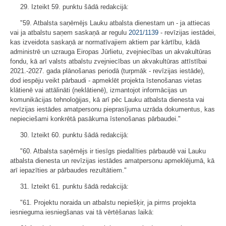
29. Izteikt 59. punktu šādā redakcijā:
"59. Atbalsta saņēmējs Lauku atbalsta dienestam un - ja attiecas
vai ja atbalstu saņem saskaņā ar regulu
2021/1139
- revīzijas iestādei,
kas izveidota saskaņā ar normatīvajiem aktiem par kārtību, kādā
administrē un uzrauga Eiropas Jūrlietu, zvejniecības un akvakultūras
fondu, kā arī valsts atbalstu zvejniecības un akvakultūras attīstībai
2021.-2027. gada plānošanas periodā (turpmāk - revīzijas iestāde),
dod iespēju veikt pārbaudi - apmeklēt projekta īstenošanas vietas
klātienē vai attālināti (neklātienē), izmantojot informācijas un
komunikācijas tehnoloģijas, kā arī pēc Lauku atbalsta dienesta vai
revīzijas iestādes amatpersonu pieprasījuma uzrāda dokumentus, kas
nepieciešami konkrētā pasākuma īstenošanas pārbaudei."
30. Izteikt 60. punktu šādā redakcijā:
"60. Atbalsta saņēmējs ir tiesīgs piedalīties pārbaudē vai Lauku
atbalsta dienesta un revīzijas iestādes amatpersonu apmeklējumā, kā
arī iepazīties ar pārbaudes rezultātiem."
31. Izteikt 61. punktu šādā redakcijā:
"61. Projektu noraida un atbalstu nepiešķir, ja pirms projekta
iesnieguma iesniegšanas vai tā vērtēšanas laikā: