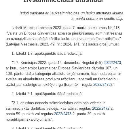
Izdoti saskaņā ar Lauksaimniecības un lauku attīstības likuma
5. panta ceturto un septīto daļu
Izdarīt Ministru kabineta 2023. gada 7. marta noteikumos Nr. 113
"Valsts un Eiropas Savienības atbalsta piešķiršanas, administrēšanas
un uzraudzības vispārējā kārtība lauku un zivsaimniecības attīstībai"
(Latvijas Vēstnesis, 2023, 49. nr.; 2024, 141. nr.) šādus grozījumus:
1. Izteikt 1.7. apakšpunktu šādā redakcijā:
"1.7. Komisijas 2022. gada 14. decembra Regulai (ES)
2022/2473
,
ar kuru, piemērojot Līguma par Eiropas Savienības darbību 107. un
108. pantu, dažu kategoriju atbalstu uzņēmumiem, kas nodarbojas ar
zvejas un akvakultūras produktu ražošanu, apstrādi un tirdzniecību,
atzīst par saderīgu ar iekšējo tirgu (turpmāk - regula
2022/2473
);".
2. Izteikt 2.1. apakšpunktu šādā redakcijā:
"2.1. grūtībās nonācis saimnieciskās darbības veicējs ir
saimnieciskās darbības veicējs, kas atbilst regulas
2022/2472
2.
panta 59. punktā vai regulas
2022/2473
2. panta 29. punktā
norādītajam skaidrojumam;".
3. Izteikt 2.2. apakšpunktu šādā redakcijā: