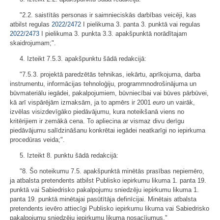
"2.2. saistītās personas ir saimnieciskās darbības veicēji, kas
atbilst regulas
2022/2472
I pielikuma 3. panta 3. punktā vai regulas
2022/2473
I pielikuma 3. punkta 3.3. apakšpunktā norādītajam
skaidrojumam;".
4. Izteikt 7.5.3. apakšpunktu šādā redakcijā:
"7.5.3. projektā paredzētās tehnikas, iekārtu, aprīkojuma, darba
instrumentu, informācijas tehnoloģiju, programmnodrošinājuma un
būvmateriālu iegādei, pakalpojumiem, būvniecībai vai būves pārbūvei,
kā arī vispārējām izmaksām, ja to apmērs ir 2001
euro
un vairāk,
izvēlas visizdevīgāko piedāvājumu, kura noteikšanā viens no
kritērijiem ir zemākā cena. To apliecina ar vismaz divu derīgu
piedāvājumu salīdzināšanu konkrētai iegādei neatkarīgi no iepirkuma
procedūras veida;".
5. Izteikt 8. punktu šādā redakcijā:
"8. Šo noteikumu 7.5. apakšpunktā minētās prasības nepiemēro,
ja atbalsta pretendents atbilst Publisko iepirkumu likuma 1. panta 19.
punktā vai Sabiedrisko pakalpojumu sniedzēju iepirkumu likuma 1.
panta 19. punktā minētajai pasūtītāja definīcijai. Minētais atbalsta
pretendents ievēro attiecīgi Publisko iepirkumu likuma vai Sabiedrisko
pakalpojumu sniedzēju iepirkumu likuma nosacījumus."