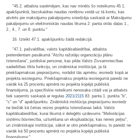
"45.2. atbalsta saņēmējam, kas nav minēts šo noteikumu 45.1.
apakšpunktā, bezskaidras naudas norēķinu veidā uz tā kontu, kas
atvērts pie maksājumu pakalpojumu sniedzēja saskaņā ar Maksājumu
pakalpojumu un elektroniskās naudas likuma 2. panta otrās daļas 1.,
2., 4., 7. un 8. punktu."
16. Izteikt 47.1. apakšpunktu šādā redakcijā:
"47.1. pašvaldībai, valsts kapitālsabiedrībai, atbalsta
pretendentam pasākumā "Atzītu ražotāju organizāciju plānu
īstenošana", juridiskai personai, kas pilda Valsts Zivsaimniecības
sadarbības tīkla funkciju, un zinātniskai institūcijai, ja tā
priekšapmaksas pieprasījumu, norādot tās apmēru, iesniedz kopā ar
projekta iesniegumu. Priekšapmaksu projekta iesniegumā paredz ne
vairāk kā 25 procentu apmērā no projekta kopējā publiskā
finansējuma, ja specifiskie noteikumi nenosaka citādi vai ja atbalsts
tiek saņemts saskaņā ar regulas
2021/2115
83. panta 1. punkta "b",
"c" un "d" apakšpunktu. Zinātniskā institūcija pieprasījumu iesniedz
ne biežāk kā četras reizes projekta īstenošanas laikā. Valsts
kapitālsabiedrībai, kurai likumā ir deleģēts uzdevums "Meliorācijas
sistēmu būvniecība, uzturēšana un ekspluatācija, kas nenes peļņu",
un zinātniskajai institūcijai, sākot ar otro priekšapmaksu, to paredz ne
vairāk kā 50 procentu apmērā no projekta kopējā publiskā
finansējuma;".