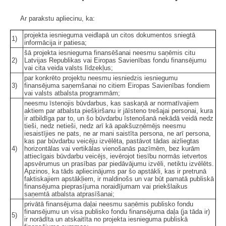
Ar parakstu apliecinu, ka:
projekta iesnieguma veidlapā un citos dokumentos sniegtā
1)
informācija ir patiesa;
šā projekta iesnieguma finansēšanai neesmu saņēmis citu
2)
Latvijas Republikas vai Eiropas Savienības fondu finansējumu
vai cita veida valsts līdzekļus;
par konkrēto projektu neesmu iesniedzis iesniegumu
3)
finansējuma saņemšanai no citiem Eiropas Savienības fondiem
vai valsts atbalsta programmām;
neesmu īstenojis būvdarbus, kas saskaņā ar normatīvajiem
aktiem par atbalsta piešķiršanu ir jāīsteno trešajai personai, kura
ir atbildīga par to, un šo būvdarbu īstenošanā nekādā veidā nedz
tieši, nedz netieši, nedz arī kā apakšuzņēmējs neesmu
iesaistījies ne pats, ne ar mani saistīta persona, ne arī persona,
kas par būvdarbu veicēju izvēlēta, pastāvot tādas aizliegtas
4)
horizontālas vai vertikālas vienošanās pazīmēm, bez kurām
attiecīgais būvdarbu veicējs, ievērojot tiesību normās ietvertos
apsvērumus un prasības par piedāvājumu izvēli, netiktu izvēlēts.
Apzinos, ka tāds apliecinājums par šo apstākli, kas ir pretrunā
faktiskajiem apstākļiem, ir maldinošs un var būt pamatā publiskā
finansējuma pieprasījuma noraidījumam vai priekšlaikus
saņemtā atbalsta atprasīšanai;
privātā finansējuma daļai neesmu saņēmis publisko fondu
finansējumu un visa publisko fondu finansējuma daļa (ja tāda ir)
5)
ir norādīta un atskaitīta no projekta iesnieguma publiskā