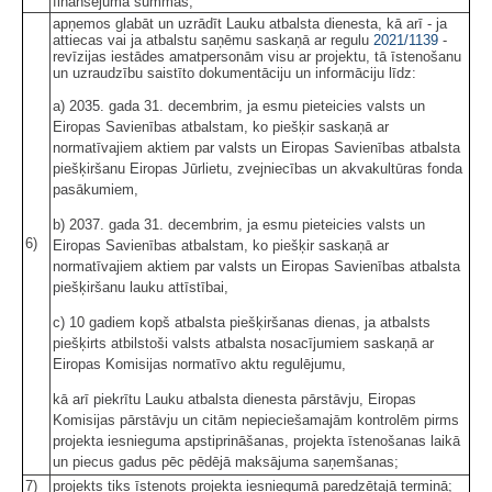
finansējuma summas;
apņemos glabāt un uzrādīt Lauku atbalsta dienesta, kā arī - ja
attiecas vai ja atbalstu saņēmu saskaņā ar regulu
2021/1139
-
revīzijas iestādes amatpersonām visu ar projektu, tā īstenošanu
un uzraudzību saistīto dokumentāciju un informāciju līdz:
a) 2035. gada 31. decembrim, ja esmu pieteicies valsts un
Eiropas Savienības atbalstam, ko piešķir saskaņā ar
normatīvajiem aktiem par valsts un Eiropas Savienības atbalsta
piešķiršanu Eiropas Jūrlietu, zvejniecības un akvakultūras fonda
pasākumiem,
b) 2037. gada 31. decembrim, ja esmu pieteicies valsts un
6)
Eiropas Savienības atbalstam, ko piešķir saskaņā ar
normatīvajiem aktiem par valsts un Eiropas Savienības atbalsta
piešķiršanu lauku attīstībai,
c) 10 gadiem kopš atbalsta piešķiršanas dienas, ja atbalsts
piešķirts atbilstoši valsts atbalsta nosacījumiem saskaņā ar
Eiropas Komisijas normatīvo aktu regulējumu,
kā arī piekrītu Lauku atbalsta dienesta pārstāvju, Eiropas
Komisijas pārstāvju un citām nepieciešamajām kontrolēm pirms
projekta iesnieguma apstiprināšanas, projekta īstenošanas laikā
un piecus gadus pēc pēdējā maksājuma saņemšanas;
7)
projekts tiks īstenots projekta iesniegumā paredzētajā termiņā;