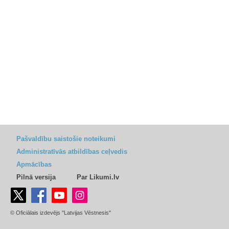
Pašvaldību saistošie noteikumi
Administratīvās atbildības ceļvedis
Apmācības
Pilnā versija
Par Likumi.lv
© Oficiālais izdevējs "Latvijas Vēstnesis"