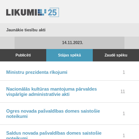
Jaunākie tiesību akti
14.11.2023.
Publicēti
Stājas spēkā
Zaudē spēku
Ministru prezidenta rīkojumi
1
Nacionālās kultūras mantojuma pārvaldes
11
vispārīgie administratīvie akti
Ogres novada pašvaldības domes saistošie
1
noteikumi
Saldus novada pašvaldības domes saistošie
1
noteikumi