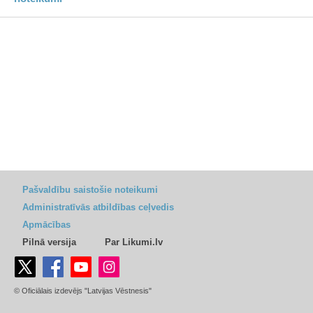
Pašvaldību saistošie noteikumi
Administratīvās atbildības ceļvedis
Apmācības
Pilnā versija
Par Likumi.lv
© Oficiālais izdevējs "Latvijas Vēstnesis"