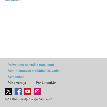
Pašvaldību saistošie noteikumi
Administratīvās atbildības ceļvedis
Apmācības
Pilnā versija
Par Likumi.lv
© Oficiālais izdevējs "Latvijas Vēstnesis"