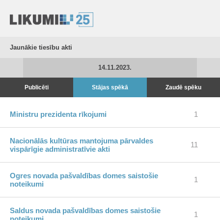
Jaunākie tiesību akti
14.11.2023.
Publicēti
Stājas spēkā
Zaudē spēku
Ministru prezidenta rīkojumi
1
Nacionālās kultūras mantojuma pārvaldes
11
vispārīgie administratīvie akti
Ogres novada pašvaldības domes saistošie
1
noteikumi
Saldus novada pašvaldības domes saistošie
1
noteikumi