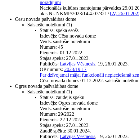
norādījumi
Nacionālās kultūras mantojuma pārvaldes 25.01.202
akts Nr. NKMP/2023/14.4-07/321
/
LV, 26.01.202
Cēsu novada pašvaldības dome
Saistošie noteikumi
(1)
Statuss:
spēkā esošs
Izdevējs:
Cēsu novada dome
Veids:
saistošie noteikumi
Numurs:
45
Pieņemts:
01.12.2022.
Stājas spēkā:
27.01.2023.
Publicēts:
Latvijas Vēstnesis
, 19, 26.01.2023.
OP numurs:
2023/19.17
Par dzīvojamai mājai funkcionāli nepieciešamā ze
Cēsu novada domes 01.12.2022. saistošie noteiku
Ogres novada pašvaldības dome
Saistošie noteikumi
(1)
Statuss:
zaudējis spēku
Izdevējs:
Ogres novada dome
Veids:
saistošie noteikumi
Numurs:
29/2022
Pieņemts:
22.12.2022.
Stājas spēkā:
27.01.2023.
Zaudē spēku:
30.01.2024.
Publicēts:
Latvijas Vēstnesis
, 19, 26.01.2023.