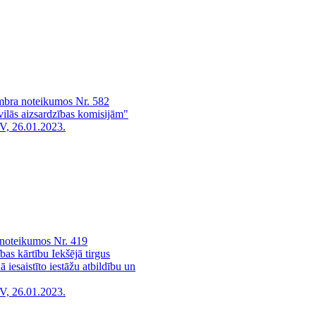
embra noteikumos Nr. 582
ivilās aizsardzības komisijām"
V, 26.01.2023.
 noteikumos Nr. 419
as kārtību Iekšējā tirgus
 iesaistīto iestāžu atbildību un
V, 26.01.2023.