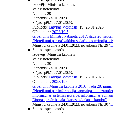
Izdevējs:
Ministru kabinets
Veids:
noteikumi
Numurs:
29
Pieņemts:
24.01.2023.
Stājas spēkā:
27.01.2023.
Publicēts:
Latvijas Vēstnesis
, 19, 26.01.2023.
OP numurs:
2023/19.5
Grozījums Ministru kabineta 2017. gada 26. sept
"Noteikumi par pašvaldību sadarbības teritorijas c
Ministru kabineta 24.01.2023. noteikumi Nr. 29
/
L
Statuss:
spēkā esošs
Izdevējs:
Ministru kabinets
Veids:
noteikumi
Numurs:
30
Pieņemts:
24.01.2023.
Stājas spēkā:
27.01.2023.
Publicēts:
Latvijas Vēstnesis
, 19, 26.01.2023.
OP numurs:
2023/19.6
Grozījumi Ministru kabineta 2016. gada 28. jūnija
"Noteikumi par informācijas apmaiņas un uzraudzīb
informācijas sistēmas ietvaros, informācijas apmaiņā
Eiropas profesionālās kartes izdošanas kārtību"
Ministru kabineta 24.01.2023. noteikumi Nr. 30
/
L
Statuss:
spēkā esošs