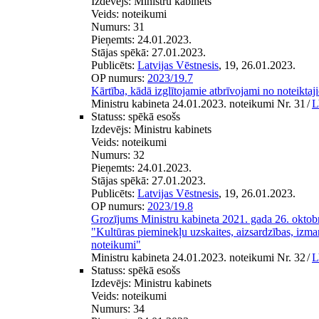
Izdevējs:
Ministru kabinets
Veids:
noteikumi
Numurs:
31
Pieņemts:
24.01.2023.
Stājas spēkā:
27.01.2023.
Publicēts:
Latvijas Vēstnesis
, 19, 26.01.2023.
OP numurs:
2023/19.7
Kārtība, kādā izglītojamie atbrīvojami no noteikta
Ministru kabineta 24.01.2023. noteikumi Nr. 31
/
L
Statuss:
spēkā esošs
Izdevējs:
Ministru kabinets
Veids:
noteikumi
Numurs:
32
Pieņemts:
24.01.2023.
Stājas spēkā:
27.01.2023.
Publicēts:
Latvijas Vēstnesis
, 19, 26.01.2023.
OP numurs:
2023/19.8
Grozījums Ministru kabineta 2021. gada 26. oktob
"Kultūras pieminekļu uzskaites, aizsardzības, izma
noteikumi"
Ministru kabineta 24.01.2023. noteikumi Nr. 32
/
L
Statuss:
spēkā esošs
Izdevējs:
Ministru kabinets
Veids:
noteikumi
Numurs:
34