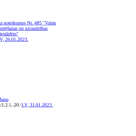
ta noteikumos Nr. 485 "Valsts
istrēšanas un uzraudzības
 iestādēm"
V, 26.01.2023.
lšanu
/1.2.1.-20
/
LV, 31.01.2023.