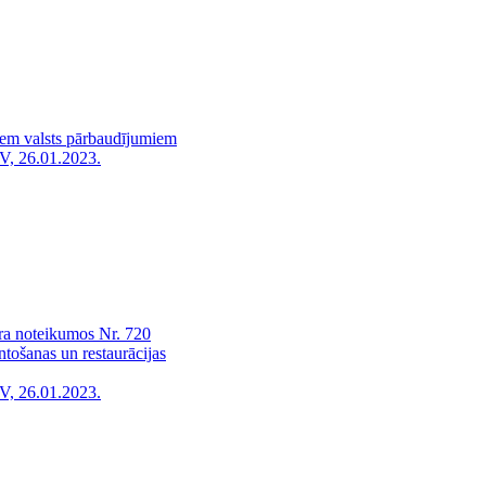
jiem valsts pārbaudījumiem
V, 26.01.2023.
ra noteikumos Nr. 720
ntošanas un restaurācijas
V, 26.01.2023.