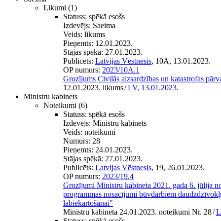
Likumi
(1)
Statuss:
spēkā esošs
Izdevējs:
Saeima
Veids:
likums
Pieņemts:
12.01.2023.
Stājas spēkā:
27.01.2023.
Publicēts:
Latvijas Vēstnesis
, 10A, 13.01.2023.
OP numurs:
2023/10A.1
Grozījums Civilās aizsardzības un katastrofas pārv
12.01.2023. likums
/
LV, 13.01.2023.
Ministru kabinets
Noteikumi
(6)
Statuss:
spēkā esošs
Izdevējs:
Ministru kabinets
Veids:
noteikumi
Numurs:
28
Pieņemts:
24.01.2023.
Stājas spēkā:
27.01.2023.
Publicēts:
Latvijas Vēstnesis
, 19, 26.01.2023.
OP numurs:
2023/19.4
Grozījumi Ministru kabineta 2021. gada 6. jūlija 
programmas nosacījumi būvdarbiem daudzdzīvokļu m
labiekārtošanai"
Ministru kabineta 24.01.2023. noteikumi Nr. 28
/
L
Statuss:
spēkā esošs