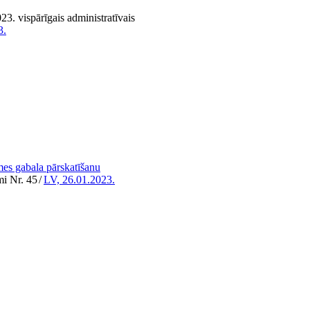
3. vispārīgais administratīvais
3.
mes gabala pārskatīšanu
mi Nr. 45
/
LV, 26.01.2023.