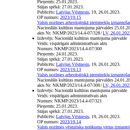
Pieņemts:
25.01.2023.
Stājas spēkā:
27.01.2023.
Publicēts:
Latvijas Vēstnesis
, 19, 26.01.2023.
OP numurs:
2023/19.15
Valsts nozīmes arheoloģiskā pieminekļa izmantoša
Nacionālās kultūras mantojuma pārvaldes 25.01.202
akts Nr. NKMP/2023/14.4-07/328
/
LV, 26.01.202
Izdevējs:
Nacionālā kultūras mantojuma pārvalde
Veids:
vispārīgais administratīvais akts
Numurs:
NKMP/2023/14.4-07/300
Pieņemts:
24.01.2023.
Stājas spēkā:
27.01.2023.
Publicēts:
Latvijas Vēstnesis
, 19, 26.01.2023.
OP numurs:
2023/19.13
Valsts nozīmes arheoloģiskā pieminekļa izmantoša
Nacionālās kultūras mantojuma pārvaldes 24.01.202
akts Nr. NKMP/2023/14.4-07/300
/
LV, 26.01.202
Izdevējs:
Nacionālā kultūras mantojuma pārvalde
Veids:
vispārīgais administratīvais akts
Numurs:
NKMP/2023/14.4-07/321
Pieņemts:
25.01.2023.
Stājas spēkā:
27.01.2023.
Publicēts:
Latvijas Vēstnesis
, 19, 26.01.2023.
OP numurs:
2023/19.14
Valsts nozīmes vēsturiska notikuma vietas izmanto