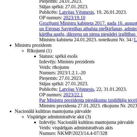
Pieņemts:
24.01.2023.
Stājas spēkā:
27.01.2023.
Publicēts:
Latvijas Vēstnesis
, 19, 26.01.2023.
OP numurs:
2023/19.10
Grozījumi Ministru kabineta 2017. gada 16. augus
un Eiropas Savienības atbalsta piešķiršanas, admin
kārtība augļu, dārzeņu un piena piegādei izglītības
Ministru kabineta 24.01.2023. noteikumi Nr. 34
/
L
Ministru prezidents
Rīkojumi
(1)
Statuss:
spēkā esošs
Izdevējs:
Ministru prezidents
Veids:
rīkojums
Numurs:
2023/1.2.1.-20
Pieņemts:
27.01.2023.
Stājas spēkā:
27.01.2023.
Publicēts:
Latvijas Vēstnesis
, 22, 31.01.2023.
OP numurs:
2023/22.1
Par Ministru prezidenta pienākumu izpildītāja iece
Ministru prezidenta 27.01.2023. rīkojums Nr. 2023
Nacionālā kultūras mantojuma pārvalde
Vispārīgie administratīvie akti
(3)
Izdevējs:
Nacionālā kultūras mantojuma pārvalde
Veids:
vispārīgais administratīvais akts
Numurs:
NKMP/2023/14.4-07/328