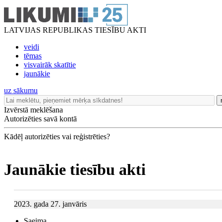
LATVIJAS REPUBLIKAS TIESĪBU AKTI
veidi
tēmas
visvairāk skatītie
jaunākie
uz sākumu
Izvērstā meklēšana
Autorizēties savā kontā
Kādēļ autorizēties vai reģistrēties?
Jaunākie tiesību akti
2023. gada 27. janvāris
Saeima