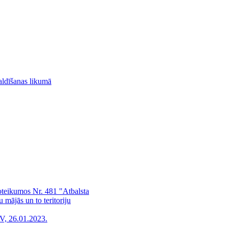
aldīšanas likumā
noteikumos Nr. 481 "Atbalsta
ājās un to teritoriju
V, 26.01.2023.