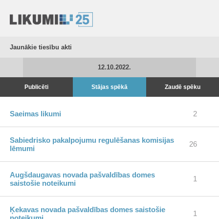
Jaunākie tiesību akti
12.10.2022.
Publicēti
Stājas spēkā
Zaudē spēku
Saeimas likumi
2
Sabiedrisko pakalpojumu regulēšanas komisijas
26
lēmumi
Augšdaugavas novada pašvaldības domes
1
saistošie noteikumi
Ķekavas novada pašvaldības domes saistošie
1
noteikumi