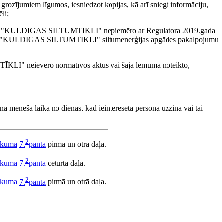
rozījumiem līgumos, iesniedzot kopijas, kā arī sniegt informāciju,
li;
im SIA "KULDĪGAS SILTUMTĪKLI" nepiemēro ar Regulatora 2019.gada
dību "KULDĪGAS SILTUMTĪKLI" siltumenerģijas apgādes pakalpojumu
ĪKLI" neievēro normatīvos aktus vai šajā lēmumā noteikto,
na mēneša laikā no dienas, kad ieinteresētā persona uzzina vai tai
2
likuma
7.
panta
pirmā un otrā daļa.
2
likuma
7.
panta
ceturtā daļa.
2
likuma
7.
panta
pirmā un otrā daļa.