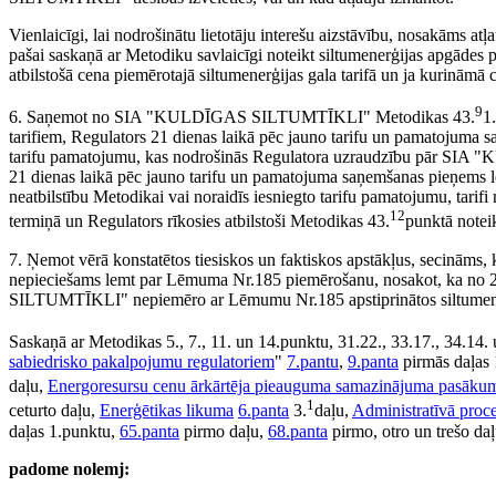
Vienlaicīgi, lai nodrošinātu lietotāju interešu aizstāvību, nosak
pašai saskaņā ar Metodiku savlaicīgi noteikt siltumenerģijas apgādes
atbilstošā cena piemērotajā siltumenerģijas gala tarifā un ja kurināmā 
9
6. Saņemot no SIA "KULDĪGAS SILTUMTĪKLI" Metodikas 43.
1.
tarifiem, Regulators 21 dienas laikā pēc jauno tarifu un pamatojuma sa
tarifu pamatojumu, kas nodrošinās Regulatora uzraudzību pār SIA
21 dienas laikā pēc jauno tarifu un pamatojuma saņemšanas pieņ
neatbilstību Metodikai vai noraidīs iesniegto tarifu pamatojumu, t
12
termiņā un Regulators rīkosies atbilstoši Metodikas 43.
punktā notei
7. Ņemot vērā konstatētos tiesiskos un faktiskos apstākļus, secināms, k
nepieciešams lemt par Lēmuma Nr.185 piemērošanu, nosakot, ka no
SILTUMTĪKLI" nepiemēro ar Lēmumu Nr.185 apstiprinātos siltumenerģ
Saskaņā ar Metodikas 5., 7., 11. un 14.punktu, 31.22., 33.17., 34.14.
sabiedrisko pakalpojumu regulatoriem
"
7.pantu
,
9.panta
pirmās daļas 
daļu,
Energoresursu cenu ārkārtēja pieauguma samazinājuma pasāku
1
ceturto daļu,
Enerģētikas likuma
6.panta
3.
daļu,
Administratīvā proc
daļas 1.punktu,
65.panta
pirmo daļu,
68.panta
pirmo, otro un trešo daļ
padome nolemj: