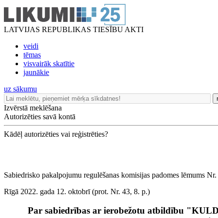
LATVIJAS REPUBLIKAS TIESĪBU AKTI
veidi
tēmas
visvairāk skatītie
jaunākie
uz sākumu
Izvērstā meklēšana
Autorizēties savā kontā
Kādēļ autorizēties vai reģistrēties?
Sabiedrisko pakalpojumu regulēšanas komisijas padomes lēmums Nr.
Rīgā 2022. gada 12. oktobrī (prot. Nr. 43, 8. p.)
Par sabiedrības ar ierobežotu atbildību "K