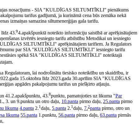
āms atļaujas nosacījums - SIA "KULDĪGAS SILTUMTĪKLI" pienākums
 pakalpojumu tarifus gadījumā, ja kurināmā cena būs zemāka nekā
cenas izmaiņas samazina siltumenerģijas gala tarifu.
9
 līdz 43.
4.apakšpunktā noteikto informāciju saistībā ar aprēķinātajiem
ņemšanas izvērtēs iesniegto tarifu atbilstību Metodikai un iesniegto
 "KULDĪGAS SILTUMTĪKLI" aprēķinātajiem tarifiem. Ja Regulators
ems lēmumu par SIA "KULDĪGAS SILTUMTĪKLI" iesniegto tarifu
arifi nestāsies spēkā SIA "KULDĪGAS SILTUMTĪKLI" noteiktajā
ktajam.
a Regulatoram, lai nodrošinātu tiesisko noteiktību un skaidrību, ir
 2022.gada 15.oktobra līdz 2023.gada 30.aprīlim SIA "KULDĪGAS
ijas apgādes pakalpojumu tarifus un piešķirto atļauju.
8
 un 41.2.apakšpunktu, 43.
punktu, pamatojoties uz likuma "
Par
1., 3. un 9.punktu un otro daļu,
10.panta
pirmo daļu,
25.panta
pirmo
1
1
2
mu likuma
4.panta
2.
daļu,
5.panta
2.
daļu,
7.
panta
pirmo, otro un
esa likuma
55.panta
1.punktu,
56.panta
pirmo daļu,
63.panta
pirmās
u,