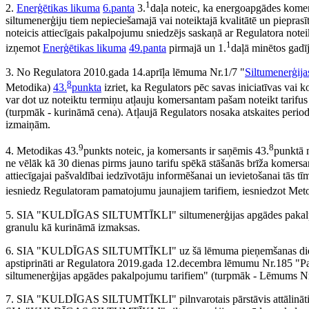
1
2.
Enerģētikas likuma
6.panta
3.
daļa noteic, ka energoapgādes komers
siltumenerģiju tiem nepieciešamajā vai noteiktajā kvalitātē un piepras
noteicis attiecīgais pakalpojumu sniedzējs saskaņā ar Regulatora notei
1
izņemot
Enerģētikas likuma
49.panta
pirmajā un 1.
daļā minētos gadī
3. No Regulatora 2010.gada 14.aprīļa lēmuma Nr.1/7 "
Siltumenerģija
8
Metodika)
43.
punkta
izriet, ka Regulators pēc savas iniciatīvas vai 
var dot uz noteiktu termiņu atļauju komersantam pašam noteikt tarifus
(turpmāk - kurināmā cena). Atļaujā Regulators nosaka atskaites peri
izmaiņām.
9
8
4. Metodikas 43.
punkts noteic, ja komersants ir saņēmis 43.
punktā 
ne vēlāk kā 30 dienas pirms jauno tarifu spēkā stāšanās brīža komersan
attiecīgajai pašvaldībai iedzīvotāju informēšanai un ievietošanai tās tī
iesniedz Regulatoram pamatojumu jaunajiem tarifiem, iesniedzot Met
5. SIA "KULDĪGAS SILTUMTĪKLI" siltumenerģijas apgādes pakalpojum
granulu kā kurināmā izmaksas.
6. SIA "KULDĪGAS SILTUMTĪKLI" uz šā lēmuma pieņemšanas dienu sp
apstiprināti ar Regulatora 2019.gada 12.decembra lēmumu Nr.185 
siltumenerģijas apgādes pakalpojumu tarifiem" (turpmāk - Lēmums Nr.
7. SIA "KULDĪGAS SILTUMTĪKLI" pilnvarotais pārstāvis attālināti p