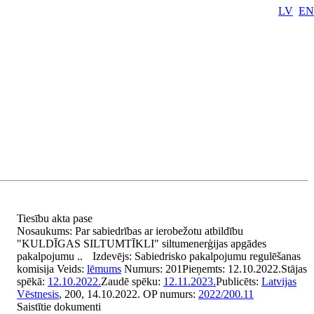
LV
EN
Tiesību akta pase
Nosaukums:
Par sabiedrības ar ierobežotu atbildību
"KULDĪGAS SILTUMTĪKLI" siltumenerģijas apgādes
pakalpojumu ..
Izdevējs:
Sabiedrisko pakalpojumu regulēšanas
komisija
Veids:
lēmums
Numurs:
201
Pieņemts:
12.10.2022.
Stājas
spēkā:
12.10.2022.
Zaudē spēku:
12.11.2023.
Publicēts:
Latvijas
Vēstnesis
, 200, 14.10.2022.
OP numurs:
2022/200.11
Saistītie dokumenti