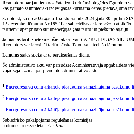
Regulatoru par jauniem noslēgtajiem kurināmā piegādes līgumiem vai g
kas pamato saimnieciski izdevīgākās kurināmā cenas piedāvājuma izvē
8. noteikt, ka no 2022.gada 15.oktobra līdz 2023.gada 30.aprīl
12.decembra lēmumu Nr.185 "Par sabiedrības ar ierobežotu atbil
tarifiem" apstiprināto siltumenerģijas gala tarifu un piešķirto atļauju.
Ja mainās tarifus ietekmējošie faktori vai SIA "KULDĪGAS SILTUMT
Regulators var ierosināt tarifu pārskatīšanu vai atcelt šo lēmumu.
Lēmums stājas spēkā ar tā parakstīšanas dienu.
Šo administratīvo aktu var pārsūdzēt Administratīvajā apgabaltiesā vie
vajadzēja uzzināt par pieņemto administratīvo aktu.
1
Energoresursu cenu ārkārtēja pieauguma samazinājuma pasākumu 
2
Energoresursu cenu ārkārtēja pieauguma samazinājuma pasākumu 
3
Energoresursu cenu ārkārtēja pieauguma samazinājuma pasākumu 
Sabiedrisko pakalpojumu regulēšanas komisijas
padomes priekšsēdētāja
A. Ozola