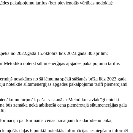
s pakalpojumu tarifus (bez pievienotās vērtības nodokļa):
ir spēkā no 2022.gada 15.oktobra līdz 2023.gada 30.aprīlim;
Metodiku noteikt siltumenerģijas apgādes pakalpojumu tarifus
ujas termiņš nosakāms no šā lēmuma spēkā stāšanās brīža līdz 2023.gada
noteiktie siltumenerģijas apgādes pakalpojumu tarifi piemērojami
nākumu turpmāk pašai saskaņā ar Metodiku savlaicīgi noteikt
na būs zemāka nekā atbilstošā cena piemērotajā siltumenerģijas gala
ifu;
āciju par kurināmā cenas izmaiņām trīs darbdienu laikā;
jošās daļas 6.punktā noteiktās informācijas iesniegšanu informēt