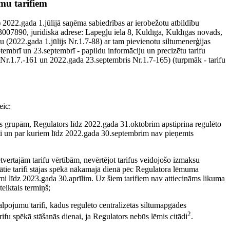
mu tarifiem
2022.gada 1.jūlijā saņēma sabiedrības ar ierobežotu atbildību
890, juridiskā adrese: Lapegļu iela 8, Kuldīga, Kuldīgas novads,
2.gada 1.jūlijs Nr.1.7-88) ar tam pievienotu siltumenerģijas
embrī un 23.septembrī - papildu informāciju un precizētu tarifu
Nr.1.7.-161 un 2022.gada 23.septembris Nr.1.7-165) (turpmāk - tarifu
eic:
as grupām, Regulators līdz 2022.gada 31.oktobrim apstiprina regulēto
egti un par kuriem līdz 2022.gada 30.septembrim nav pieņemts
ietvertajām tarifu vērtībām, nevērtējot tarifus veidojošo izmaksu
tie tarifi stājas spēkā nākamajā dienā pēc Regulatora lēmuma
mi līdz 2023.gada 30.aprīlim. Uz šiem tarifiem nav attiecināms likuma
teiktais termiņš;
lpojumu tarifi, kādus regulēto centralizētās siltumapgādes
2
ifu spēkā stāšanās dienai, ja Regulators nebūs lēmis citādi
.