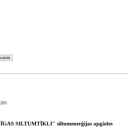
meklēt
 201
ULDĪGAS SILTUMTĪKLI" siltumenerģijas apgādes