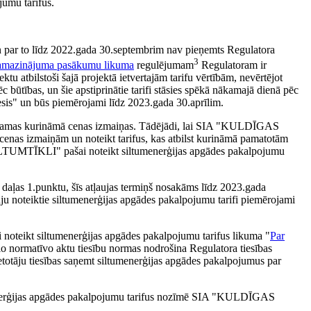
mu tarifus.
ar to līdz 2022.gada 30.septembrim nav pieņemts Regulatora
3
samazinājuma pasākumu likuma
regulējumam
Regulatoram ir
bilstoši šajā projektā ietvertajām tarifu vērtībām, nevērtējot
ūtības, un šie apstiprinātie tarifi stāsies spēkā nākamajā dienā pēc
sis" un būs piemērojami līdz 2023.gada 30.aprīlim.
amas kurināmā cenas izmaiņas. Tādējādi, lai SIA "KULDĪGAS
enas izmaiņām un noteikt tarifus, kas atbilst kurināmā pamatotām
LTUMTĪKLI" pašai noteikt siltumenerģijas apgādes pakalpojumu
aļas 1.punktu, šīs atļaujas termiņš nosakāms līdz 2023.gada
oteiktie siltumenerģijas apgādes pakalpojumu tarifi piemērojami
teikt siltumenerģijas apgādes pakalpojumu tarifus likuma "
Par
lo normatīvo aktu tiesību normas nodrošina Regulatora tiesības
āju tiesības saņemt siltumenerģijas apgādes pakalpojumus par
rģijas apgādes pakalpojumu tarifus nozīmē SIA "KULDĪGAS