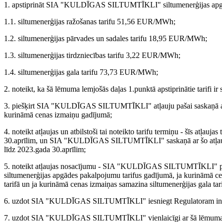
1. apstiprināt SIA "KULDĪGAS SILTUMTĪKLI" siltumenerģijas apgāde
1.1. siltumenerģijas ražošanas tarifu 51,56 EUR/MWh;
1.2. siltumenerģijas pārvades un sadales tarifu 18,95 EUR/MWh;
1.3. siltumenerģijas tirdzniecības tarifu 3,22 EUR/MWh;
1.4. siltumenerģijas gala tarifu 73,73 EUR/MWh;
2. noteikt, ka šā lēmuma lemjošās daļas 1.punktā apstiprinātie tarifi 
3. piešķirt SIA "KULDĪGAS SILTUMTĪKLI" atļauju pašai saskaņā ar 
kurināmā cenas izmaiņu gadījumā;
4. noteikt atļaujas un atbilstoši tai noteikto tarifu termiņu - šīs atļa
30.aprīlim, un SIA "KULDĪGAS SILTUMTĪKLI" saskaņā ar šo atļauju 
līdz 2023.gada 30.aprīlim;
5. noteikt atļaujas nosacījumu - SIA "KULDĪGAS SILTUMTĪKLI" pie
siltumenerģijas apgādes pakalpojumu tarifus gadījumā, ja kurināmā ce
tarifā un ja kurināmā cenas izmaiņas samazina siltumenerģijas gala tar
6. uzdot SIA "KULDĪGAS SILTUMTĪKLI" iesniegt Regulatoram inform
7. uzdot SIA "KULDĪGAS SILTUMTĪKLI" vienlaicīgi ar šā lēmuma lem