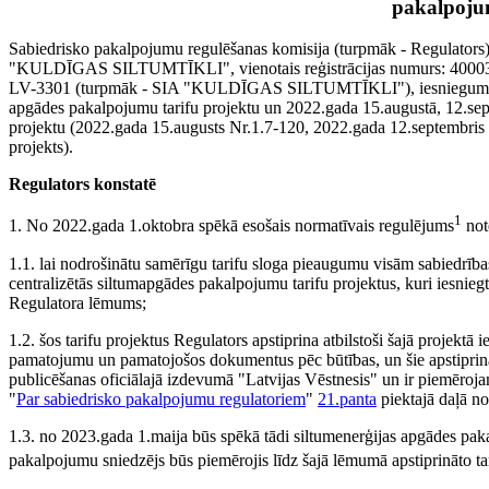
pakalpoju
Sabiedrisko pakalpojumu regulēšanas komisija (turpmāk - Regulators) 
"KULDĪGAS SILTUMTĪKLI", vienotais reģistrācijas numurs: 40003007
LV-3301 (turpmāk - SIA "KULDĪGAS SILTUMTĪKLI"), iesniegumu (202
apgādes pakalpojumu tarifu projektu un 2022.gada 15.augustā, 12.sept
projektu (2022.gada 15.augusts Nr.1.7-120, 2022.gada 12.septembris 
projekts).
Regulators konstatē
1
1. No 2022.gada 1.oktobra spēkā esošais normatīvais regulējums
not
1.1. lai nodrošinātu samērīgu tarifu sloga pieaugumu visām sabiedrīb
centralizētās siltumapgādes pakalpojumu tarifu projektus, kuri iesni
Regulatora lēmums;
1.2. šos tarifu projektus Regulators apstiprina atbilstoši šajā projektā 
pamatojumu un pamatojošos dokumentus pēc būtības, un šie apstiprinā
publicēšanas oficiālajā izdevumā "Latvijas Vēstnesis" un ir piemēroja
"
Par sabiedrisko pakalpojumu regulatoriem
"
21.panta
piektajā daļā no
1.3. no 2023.gada 1.maija būs spēkā tādi siltumenerģijas apgādes paka
pakalpojumu sniedzējs būs piemērojis līdz šajā lēmumā apstiprināto tar