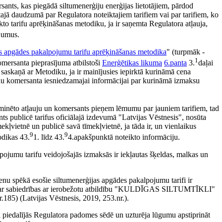
ants, kas piegādā siltumenerģiju enerģijas lietotājiem, pārdod
ītajā daudzumā par Regulatora noteiktajiem tarifiem vai par tarifiem, ko
kto tarifu aprēķināšanas metodiku, ja ir saņemta Regulatora atļauja,
jumus.
s apgādes pakalpojumu tarifu aprēķināšanas metodika
" (turpmāk -
1
komersanta pieprasījuma atbilstoši
Enerģētikas likuma
6.panta
3.
daļai
 saskaņā ar Metodiku, ja ir mainījusies iepirktā kurināmā cena
odu komersanta iesniedzamajai informācijai par kurināmā izmaksu
minēto atļauju un komersants pieņem lēmumu par jauniem tarifiem, tad
ts publicē tarifus oficiālajā izdevumā "Latvijas Vēstnesis", nosūta
mekļvietnē un publicē savā tīmekļvietnē, ja tāda ir, un vienlaikus
9
9
odikas 43.
1. līdz 43.
4.apakšpunktā noteikto informāciju.
u tarifu veidojošajās izmaksās ir iekļautas šķeldas, malkas un
ēkā esošie siltumenerģijas apgādes pakalpojumu tarifi ir
"Par sabiedrības ar ierobežotu atbildību "KULDĪGAS SILTUMTĪKLI"
185) (Latvijas Vēstnesis, 2019, 253.nr.).
iedalījās Regulatora padomes sēdē un uzturēja lūgumu apstiprināt