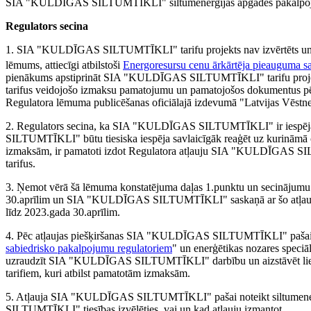
SIA "KULDĪGAS SILTUMTĪKLI" siltumenerģijas apgādes pakalpoju
Regulators secina
1. SIA "KULDĪGAS SILTUMTĪKLI" tarifu projekts nav izvērtēts un p
lēmums, attiecīgi atbilstoši
Energoresursu cenu ārkārtēja pieauguma 
pienākums apstiprināt SIA "KULDĪGAS SILTUMTĪKLI" tarifu projektu at
tarifus veidojošo izmaksu pamatojumu un pamatojošos dokumentus pēc b
Regulatora lēmuma publicēšanas oficiālajā izdevumā "Latvijas Vēstne
2. Regulators secina, ka SIA "KULDĪGAS SILTUMTĪKLI" ir iespēj
SILTUMTĪKLI" būtu tiesiska iespēja savlaicīgāk reaģēt uz kurināmā c
izmaksām, ir pamatoti izdot Regulatora atļauju SIA "KULDĪGAS SI
tarifus.
3. Ņemot vērā šā lēmuma konstatējuma daļas 1.punktu un secinājumu d
30.aprīlim un SIA "KULDĪGAS SILTUMTĪKLI" saskaņā ar šo atļauju n
līdz 2023.gada 30.aprīlim.
4. Pēc atļaujas piešķiršanas SIA "KULDĪGAS SILTUMTĪKLI" pašai no
sabiedrisko pakalpojumu regulatoriem
" un enerģētikas nozares speciā
uzraudzīt SIA "KULDĪGAS SILTUMTĪKLI" darbību un aizstāvēt lietot
tarifiem, kuri atbilst pamatotām izmaksām.
5. Atļauja SIA "KULDĪGAS SILTUMTĪKLI" pašai noteikt siltumene
SILTUMTĪKLI" tiesības izvēlēties, vai un kad atļauju izmantot.