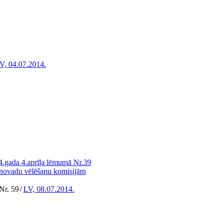
V, 04.07.2014.
4.gada 4.aprīļa lēmumā Nr.39
n novadu vēlēšanu komisijām
Nr. 59
/
LV, 08.07.2014.