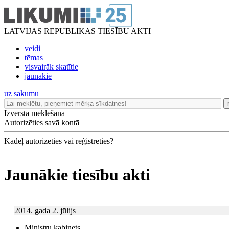
LATVIJAS REPUBLIKAS TIESĪBU AKTI
veidi
tēmas
visvairāk skatītie
jaunākie
uz sākumu
Izvērstā meklēšana
Autorizēties savā kontā
Kādēļ autorizēties vai reģistrēties?
Jaunākie tiesību akti
2014. gada 2. jūlijs
Ministru kabinets