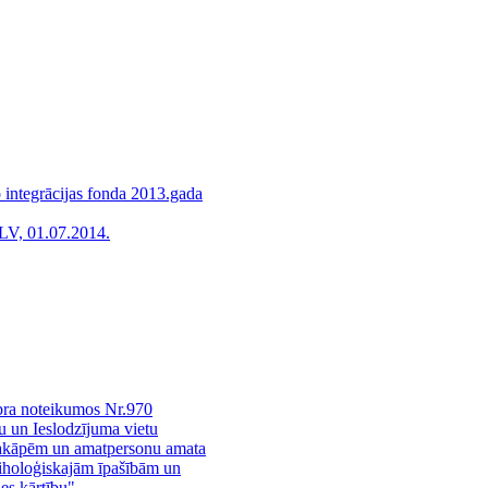
o integrācijas fonda 2013.gada
LV, 01.07.2014.
bra noteikumos Nr.970
žu un Ieslodzījuma vietu
pakāpēm un amatpersonu amata
siholoģiskajām īpašībām un
es kārtību"