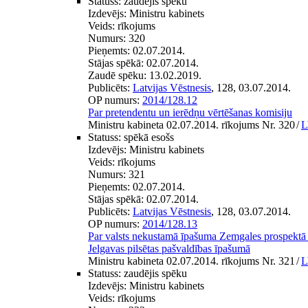
Statuss:
zaudējis spēku
Izdevējs:
Ministru kabinets
Veids:
rīkojums
Numurs:
320
Pieņemts:
02.07.2014.
Stājas spēkā:
02.07.2014.
Zaudē spēku:
13.02.2019.
Publicēts:
Latvijas Vēstnesis
, 128, 03.07.2014.
OP numurs:
2014/128.12
Par pretendentu un ierēdņu vērtēšanas komisiju
Ministru kabineta 02.07.2014. rīkojums Nr. 320
/
L
Statuss:
spēkā esošs
Izdevējs:
Ministru kabinets
Veids:
rīkojums
Numurs:
321
Pieņemts:
02.07.2014.
Stājas spēkā:
02.07.2014.
Publicēts:
Latvijas Vēstnesis
, 128, 03.07.2014.
OP numurs:
2014/128.13
Par valsts nekustamā īpašuma Zemgales prospektā
Jelgavas pilsētas pašvaldības īpašumā
Ministru kabineta 02.07.2014. rīkojums Nr. 321
/
L
Statuss:
zaudējis spēku
Izdevējs:
Ministru kabinets
Veids:
rīkojums