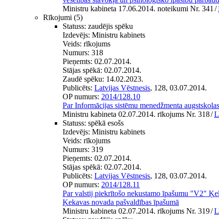
Ministru kabineta 17.06.2014. noteikumi Nr. 341
/
Rīkojumi
(5)
Statuss:
zaudējis spēku
Izdevējs:
Ministru kabinets
Veids:
rīkojums
Numurs:
318
Pieņemts:
02.07.2014.
Stājas spēkā:
02.07.2014.
Zaudē spēku:
14.02.2023.
Publicēts:
Latvijas Vēstnesis
, 128, 03.07.2014.
OP numurs:
2014/128.10
Par Informācijas sistēmu menedžmenta augstskolas
Ministru kabineta 02.07.2014. rīkojums Nr. 318
/
L
Statuss:
spēkā esošs
Izdevējs:
Ministru kabinets
Veids:
rīkojums
Numurs:
319
Pieņemts:
02.07.2014.
Stājas spēkā:
02.07.2014.
Publicēts:
Latvijas Vēstnesis
, 128, 03.07.2014.
OP numurs:
2014/128.11
Par valstij piekrītošo nekustamo īpašumu "V2" Ķ
Ķekavas novada pašvaldības īpašumā
Ministru kabineta 02.07.2014. rīkojums Nr. 319
/
L