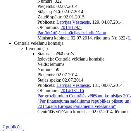
Numurs:
322
Pieņemts:
02.07.2014.
Stājas spēkā:
02.07.2014.
Zaudē spēku:
02.01.2015.
Publicēts:
Latvijas Vēstnesis
, 129, 04.07.2014.
OP numurs:
2014/129.5
Par ārkārtējās situācijas izsludināšanu
Ministru kabineta 02.07.2014. rīkojums Nr. 322
/
L
Centrālā vēlēšanu komisija
Lēmumi
(1)
Statuss:
spēkā esošs
Izdevējs:
Centrālā vēlēšanu komisija
Veids:
lēmums
Numurs:
59
Pieņemts:
02.07.2014.
Stājas spēkā:
02.07.2014.
Publicēts:
Latvijas Vēstnesis
, 131, 08.07.2014.
OP numurs:
2014/131.16
Par grozījumiem Centrālās vēlēšanu komisijas 201
"Par finansējuma sadalījumu republikas pilsētu u
2014.gada Eiropas Parlamenta vēlēšanām"
Centrālās vēlēšanu komisijas 02.07.2014. lēmums 
7 publicēti