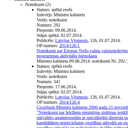
Noteikumi
(2)
Statuss:
spēkā esošs
Izdevējs:
Ministru kabinets
Veids:
noteikumi
Numurs:
292
Pieņemts:
09.06.2014.
Stājas spēkā:
02.07.2014.
Publicēts:
Latvijas Vēstnesis
, 126, 01.07.2014.
OP numurs:
2014/126.1
Noteikumi par Eiropas Trešo valstu valstspiederīg
programmas aktivitāšu īstenošanu
Ministru kabineta 09.06.2014. noteikumi Nr. 292
/
Statuss:
spēkā esošs
Izdevējs:
Ministru kabinets
Veids:
noteikumi
Numurs:
341
Pieņemts:
17.06.2014.
Stājas spēkā:
02.07.2014.
Publicēts:
Latvijas Vēstnesis
, 126, 01.07.2014.
OP numurs:
2014/126.4
Grozījumi Ministru kabineta 2006.gada 21.novem
"Noteikumi par Iekšlietu ministrijas sistēmas iestā
pārvaldes amatpersonām ar speciālajām dienesta 
kandidātiem nepieciešamo veselības stāvokli un p
veselības stāvokļa un psiholoģisko īpašību pārbaud