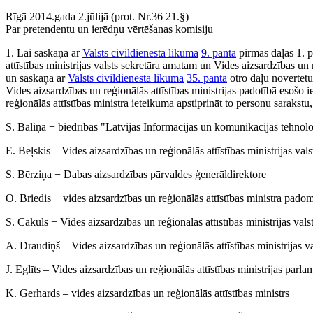
Rīgā 2014.gada 2.jūlijā (prot. Nr.36 21.§)
Par pretendentu un ierēdņu vērtēšanas komisiju
1. Lai saskaņā ar
Valsts civildienesta likuma
9. panta
pirmās daļas 1. p
attīstības ministrijas valsts sekretāra amatam un Vides aizsardzības un 
un saskaņā ar
Valsts civildienesta likuma
35. panta
otro daļu novērtētu 
Vides aizsardzības un reģionālās attīstības ministrijas padotībā esošo i
reģionālās attīstības ministra ieteikuma apstiprināt to personu sarakst
S. Bāliņa − biedrības "Latvijas Informācijas un komunikācijas tehnolo
E. Beļskis – Vides aizsardzības un reģionālās attīstības ministrijas vals
S. Bērziņa − Dabas aizsardzības pārvaldes ģenerāldirektore
O. Briedis − vides aizsardzības un reģionālās attīstības ministra pado
S. Cakuls − Vides aizsardzības un reģionālās attīstības ministrijas vals
A. Draudiņš – Vides aizsardzības un reģionālās attīstības ministrijas va
J. Eglīts – Vides aizsardzības un reģionālās attīstības ministrijas parla
K. Gerhards – vides aizsardzības un reģionālās attīstības ministrs