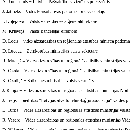
A. Jaunsleinis − Latvijas Pašvaldību savienības priekšsēdis
J. Jātnieks – Vides konsultatīvās padomes priekšsēdētājs
I. Koļegova − Valsts vides dienesta ģenerāldirektore
M. Krieviņš – Valsts kancelejas direktors
D. Locis − vides aizsardzības un reģionālās attīstības ministra padomn
D. Lucaua − Zemkopības ministrijas valsts sekretāre
R. Muciņš – Vides aizsardzības un reģionālās attīstības ministrijas vals
A. Ozola − Vides aizsardzības un reģionālās attīstības ministrijas valst
K. Ozoliņš − Satiksmes ministrijas valsts sekretārs
J. Rauga − Vides aizsardzības un reģionālās attīstības ministrijas No
J. Treijs − biedrības "Latvijas atvērto tehnoloģiju asociācija" valdes p
E. Turka – Vides aizsardzības un reģionālās attīstības ministrijas valsts
R. Vesere − Vides aizsardzības un reģionālās attīstības ministrijas Vi
D. Vilkaste − Vides aizsardzības un reģionālās attīstības ministrijas 