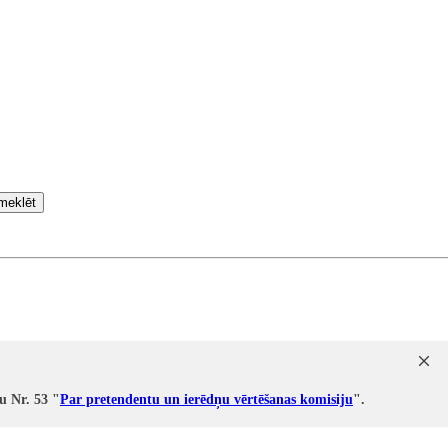
meklēt
u Nr. 53 "
Par pretendentu un ierēdņu vērtēšanas komisiju
".