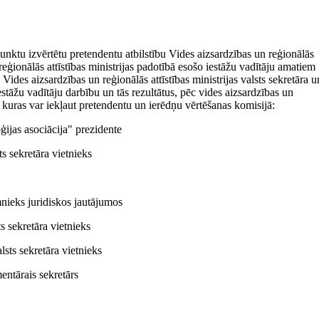
unktu izvērtētu pretendentu atbilstību Vides aizsardzības un reģionālās
reģionālās attīstības ministrijas padotībā esošo iestāžu vadītāju amatiem
Vides aizsardzības un reģionālās attīstības ministrijas valsts sekretāra u
estāžu vadītāju darbību un tās rezultātus, pēc vides aizsardzības un
u, kuras var iekļaut pretendentu un ierēdņu vērtēšanas komisijā:
ģijas asociācija" prezidente
ts sekretāra vietnieks
mnieks juridiskos jautājumos
ts sekretāra vietnieks
lsts sekretāra vietnieks
mentārais sekretārs