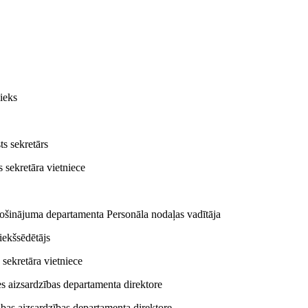
ieks
ts sekretārs
s sekretāra vietniece
drošinājuma departamenta Personāla nodaļas vadītāja
riekšsēdētājs
 sekretāra vietniece
des aizsardzības departamenta direktore
Dabas aizsardzības departamenta direktore