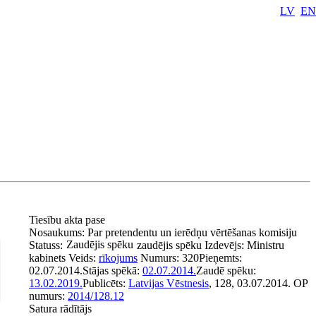
LV
EN
Tiesību akta pase
Nosaukums:
Par pretendentu un ierēdņu vērtēšanas komisiju
Zaudējis spēku
Statuss:
zaudējis spēku
Izdevējs:
Ministru
kabinets
Veids:
rīkojums
Numurs:
320
Pieņemts:
02.07.2014.
Stājas spēkā:
02.07.2014.
Zaudē spēku:
13.02.2019.
Publicēts:
Latvijas Vēstnesis
, 128, 03.07.2014.
OP
numurs:
2014/128.12
Satura rādītājs