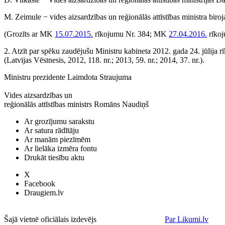
M. Zeimule − vides aizsardzības un reģionālās attīstības ministra biroj
(Grozīts ar MK
15.07.2015.
rīkojumu Nr. 384; MK
27.04.2016.
rīkoj
2. Atzīt par spēku zaudējušu Ministru kabineta 2012. gada 24. jūlija 
(Latvijas Vēstnesis, 2012, 118. nr.; 2013, 59. nr.; 2014, 37. nr.).
Ministru prezidente Laimdota Straujuma
Vides aizsardzības un
reģionālās attīstības ministrs Romāns Naudiņš
Ar grozījumu sarakstu
Ar satura rādītāju
Ar manām piezīmēm
Ar lielāka izmēra fontu
Drukāt tiesību aktu
X
Facebook
Draugiem.lv
Šajā vietnē oficiālais izdevējs
Par Likumi.lv