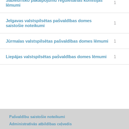
Sabiedrisko pakalpojumu regulēšanas komisijas
1
lēmumi
Jelgavas valstspilsētas pašvaldības domes
1
saistošie noteikumi
Jūrmalas valstspilsētas pašvaldības domes lēmumi
1
Liepājas valstspilsētas pašvaldības domes lēmumi
1
Pašvaldību saistošie noteikumi
Administratīvās atbildības ceļvedis