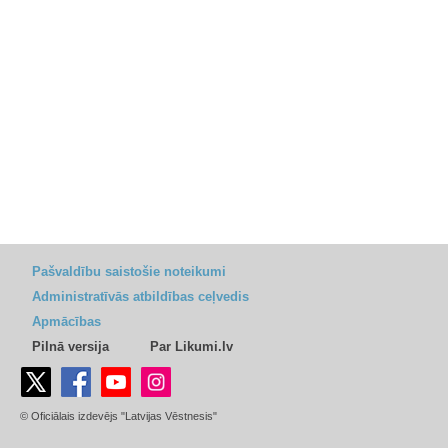
Pašvaldību saistošie noteikumi
Administratīvās atbildības ceļvedis
Apmācības
Pilnā versija
Par Likumi.lv
© Oficiālais izdevējs "Latvijas Vēstnesis"