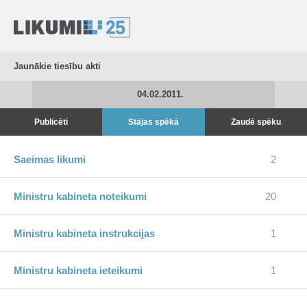
Jaunākie tiesību akti
04.02.2011.
Publicēti
Stājas spēkā
Zaudē spēku
Saeimas likumi
2
Ministru kabineta noteikumi
20
Ministru kabineta instrukcijas
1
Ministru kabineta ieteikumi
1