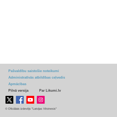
Pašvaldību saistošie noteikumi
Administratīvās atbildības ceļvedis
Apmācības
Pilnā versija
Par Likumi.lv
© Oficiālais izdevējs "Latvijas Vēstnesis"