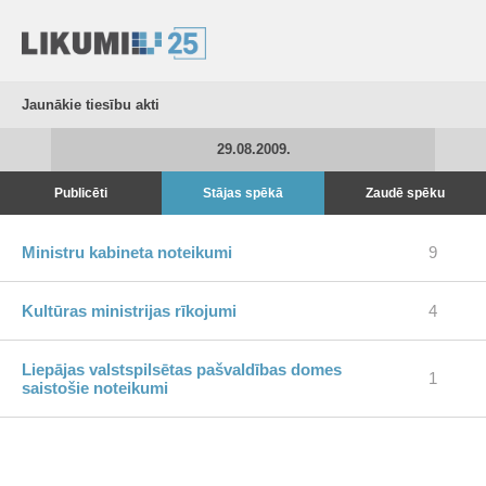
Jaunākie tiesību akti
29.08.2009.
Publicēti
Stājas spēkā
Zaudē spēku
Ministru kabineta noteikumi
9
Kultūras ministrijas rīkojumi
4
Liepājas valstspilsētas pašvaldības domes
1
saistošie noteikumi