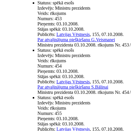
Statuss:
spēkā esošs
Izdevējs:
Ministru prezidents
Veids:
rīkojums
Numurs:
453
Pieņemts:
03.10.2008.
Stājas spēkā:
03.10.2008.
Publicēts:
Latvijas Vēstnesis
, 155, 07.10.2008.
Par atvaļinājuma piešķiršanu G.Veismanei
Ministru prezidenta 03.10.2008. rīkojums Nr. 453
/
Statuss:
spēkā esošs
Izdevējs:
Ministru prezidents
Veids:
rīkojums
Numurs:
454
Pieņemts:
03.10.2008.
Stājas spēkā:
03.10.2008.
Publicēts:
Latvijas Vēstnesis
, 155, 07.10.2008.
Par atvaļinājuma piešķiršanu S.Bāliņai
Ministru prezidenta 03.10.2008. rīkojums Nr. 454
/
Statuss:
spēkā esošs
Izdevējs:
Ministru prezidents
Veids:
rīkojums
Numurs:
455
Pieņemts:
03.10.2008.
Stājas spēkā:
03.10.2008.
Publicēts:
Latvijas Vēstnesis
, 155, 07.10.2008.