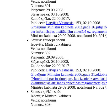
Veids:
noteikumi
Numurs:
801
Pieņemts:
29.09.2008.
Stājas spēkā:
03.10.2008.
Zaudē spēku:
22.09.2017.
Publicēts:
Latvijas Vēstnesis
, 153, 02.10.2008.
Grozījums Ministru kabineta 2002.gada 16.jūlija
par informācijas institūcijām attiecībā uz reglamen
Ministru kabineta 29.09.2008. noteikumi Nr. 801
/
Statuss:
zaudējis spēku
Izdevējs:
Ministru kabinets
Veids:
noteikumi
Numurs:
802
Pieņemts:
29.09.2008.
Stājas spēkā:
03.10.2008.
Zaudē spēku:
22.09.2017.
Publicēts:
Latvijas Vēstnesis
, 153, 02.10.2008.
Grozījums Ministru kabineta 2006.gada 31.oktobr
"Noteikumi par institūcijām, kas izsniedz ārvalstīs 
kvalifikācijas atzīšanas apliecības reglamentētajās 
Ministru kabineta 29.09.2008. noteikumi Nr. 802
/
Statuss:
spēkā esošs
Izdevējs:
Ministru kabinets
Veids:
noteikumi
Numurs:
803