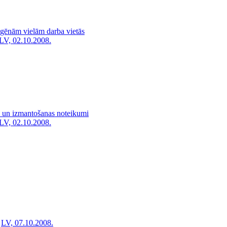
rogēnām vielām darba vietās
LV, 02.10.2008.
s un izmantošanas noteikumi
LV, 02.10.2008.
LV, 07.10.2008.