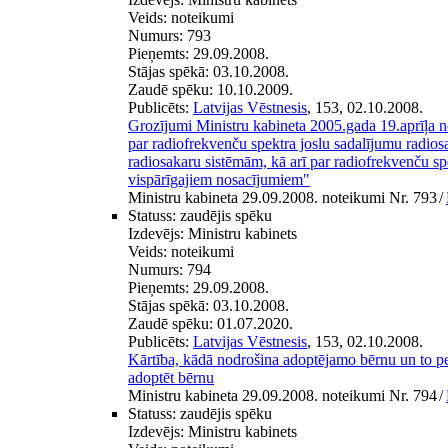
Veids:
noteikumi
Numurs:
793
Pieņemts:
29.09.2008.
Stājas spēkā:
03.10.2008.
Zaudē spēku:
10.10.2009.
Publicēts:
Latvijas Vēstnesis
, 153, 02.10.2008.
Grozījumi Ministru kabineta 2005.gada 19.aprīļa
par radiofrekvenču spektra joslu sadalījumu radio
radiosakaru sistēmām, kā arī par radiofrekvenču sp
vispārīgajiem nosacījumiem"
Ministru kabineta 29.09.2008. noteikumi Nr. 793
/
Statuss:
zaudējis spēku
Izdevējs:
Ministru kabinets
Veids:
noteikumi
Numurs:
794
Pieņemts:
29.09.2008.
Stājas spēkā:
03.10.2008.
Zaudē spēku:
01.07.2020.
Publicēts:
Latvijas Vēstnesis
, 153, 02.10.2008.
Kārtība, kādā nodrošina adoptējamo bērnu un to pe
adoptēt bērnu
Ministru kabineta 29.09.2008. noteikumi Nr. 794
/
Statuss:
zaudējis spēku
Izdevējs:
Ministru kabinets