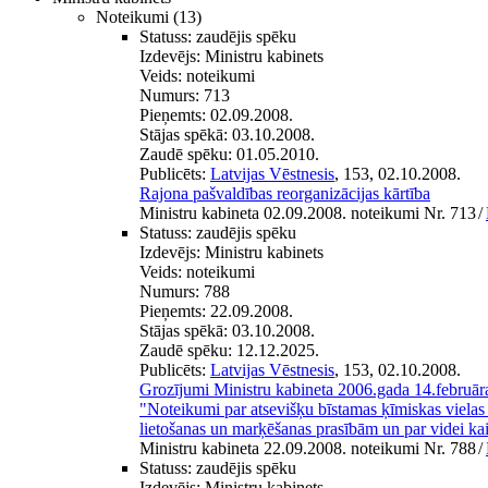
Noteikumi
(13)
Statuss:
zaudējis spēku
Izdevējs:
Ministru kabinets
Veids:
noteikumi
Numurs:
713
Pieņemts:
02.09.2008.
Stājas spēkā:
03.10.2008.
Zaudē spēku:
01.05.2010.
Publicēts:
Latvijas Vēstnesis
, 153, 02.10.2008.
Rajona pašvaldības reorganizācijas kārtība
Ministru kabineta 02.09.2008. noteikumi Nr. 713
/
Statuss:
zaudējis spēku
Izdevējs:
Ministru kabinets
Veids:
noteikumi
Numurs:
788
Pieņemts:
22.09.2008.
Stājas spēkā:
03.10.2008.
Zaudē spēku:
12.12.2025.
Publicēts:
Latvijas Vēstnesis
, 153, 02.10.2008.
Grozījumi Ministru kabineta 2006.gada 14.februā
"Noteikumi par atsevišķu bīstamas ķīmiskas vielas
lietošanas un marķēšanas prasībām un par videi kai
Ministru kabineta 22.09.2008. noteikumi Nr. 788
/
Statuss:
zaudējis spēku
Izdevējs:
Ministru kabinets