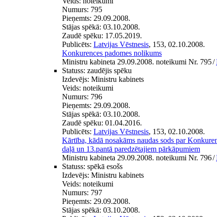
Veids:
noteikumi
Numurs:
795
Pieņemts:
29.09.2008.
Stājas spēkā:
03.10.2008.
Zaudē spēku:
17.05.2019.
Publicēts:
Latvijas Vēstnesis
, 153, 02.10.2008.
Konkurences padomes nolikums
Ministru kabineta 29.09.2008. noteikumi Nr. 795
/
Statuss:
zaudējis spēku
Izdevējs:
Ministru kabinets
Veids:
noteikumi
Numurs:
796
Pieņemts:
29.09.2008.
Stājas spēkā:
03.10.2008.
Zaudē spēku:
01.04.2016.
Publicēts:
Latvijas Vēstnesis
, 153, 02.10.2008.
Kārtība, kādā nosakāms naudas sods par Konkuren
daļā un 13.pantā paredzētajiem pārkāpumiem
Ministru kabineta 29.09.2008. noteikumi Nr. 796
/
Statuss:
spēkā esošs
Izdevējs:
Ministru kabinets
Veids:
noteikumi
Numurs:
797
Pieņemts:
29.09.2008.
Stājas spēkā:
03.10.2008.