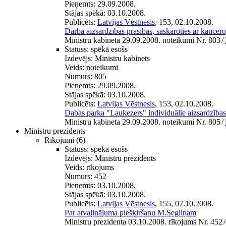
Pieņemts:
29.09.2008.
Stājas spēkā:
03.10.2008.
Publicēts:
Latvijas Vēstnesis
, 153, 02.10.2008.
Darba aizsardzības prasības, saskaroties ar kance
Ministru kabineta 29.09.2008. noteikumi Nr. 803
/
Statuss:
spēkā esošs
Izdevējs:
Ministru kabinets
Veids:
noteikumi
Numurs:
805
Pieņemts:
29.09.2008.
Stājas spēkā:
03.10.2008.
Publicēts:
Latvijas Vēstnesis
, 153, 02.10.2008.
Dabas parka "Laukezers" individuālie aizsardzība
Ministru kabineta 29.09.2008. noteikumi Nr. 805
/
Ministru prezidents
Rīkojumi
(6)
Statuss:
spēkā esošs
Izdevējs:
Ministru prezidents
Veids:
rīkojums
Numurs:
452
Pieņemts:
03.10.2008.
Stājas spēkā:
03.10.2008.
Publicēts:
Latvijas Vēstnesis
, 155, 07.10.2008.
Par atvaļinājuma piešķiršanu M.Segliņam
Ministru prezidenta 03.10.2008. rīkojums Nr. 452
/