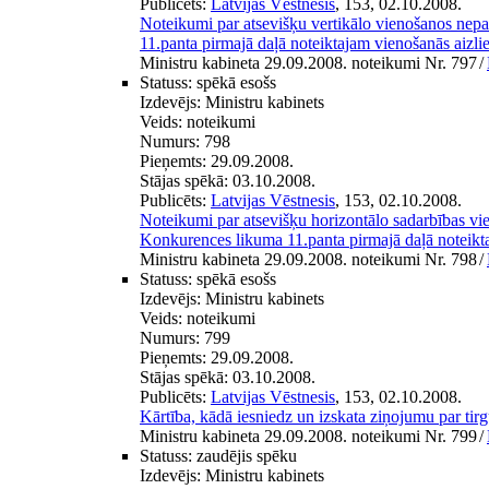
Publicēts:
Latvijas Vēstnesis
, 153, 02.10.2008.
Noteikumi par atsevišķu vertikālo vienošanos ne
11.panta pirmajā daļā noteiktajam vienošanās aiz
Ministru kabineta 29.09.2008. noteikumi Nr. 797
/
Statuss:
spēkā esošs
Izdevējs:
Ministru kabinets
Veids:
noteikumi
Numurs:
798
Pieņemts:
29.09.2008.
Stājas spēkā:
03.10.2008.
Publicēts:
Latvijas Vēstnesis
, 153, 02.10.2008.
Noteikumi par atsevišķu horizontālo sadarbības v
Konkurences likuma 11.panta pirmajā daļā noteik
Ministru kabineta 29.09.2008. noteikumi Nr. 798
/
Statuss:
spēkā esošs
Izdevējs:
Ministru kabinets
Veids:
noteikumi
Numurs:
799
Pieņemts:
29.09.2008.
Stājas spēkā:
03.10.2008.
Publicēts:
Latvijas Vēstnesis
, 153, 02.10.2008.
Kārtība, kādā iesniedz un izskata ziņojumu par tir
Ministru kabineta 29.09.2008. noteikumi Nr. 799
/
Statuss:
zaudējis spēku
Izdevējs:
Ministru kabinets