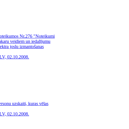
 noteikumos Nr.276 "Noteikumi
sakaru veidiem un iedalījumu
ektra joslu izmantošanas
LV, 02.10.2008.
rsonu uzskaiti, kuras vēlas
LV, 02.10.2008.