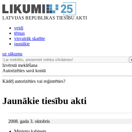
LATVIJAS REPUBLIKAS TIESĪBU AKTI
veidi
tēmas
visvairāk skatītie
jaunākie
uz sākumu
Izvērstā meklēšana
Autorizēties savā kontā
Kādēļ autorizēties vai reģistrēties?
Jaunākie tiesību akti
2008. gada 3. oktobris
Ministru kabinets