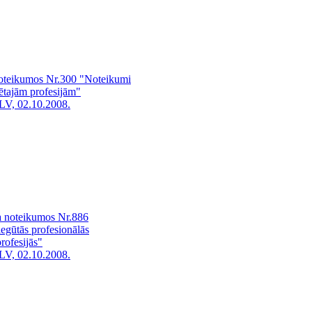
 noteikumos Nr.300 "Noteikumi
tētajām profesijām"
LV, 02.10.2008.
a noteikumos Nr.886
iegūtās profesionālās
profesijās"
LV, 02.10.2008.