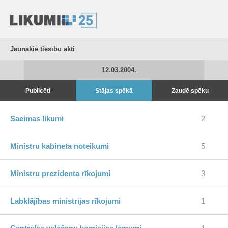
Jaunākie tiesību akti
12.03.2004.
Publicēti
Stājas spēkā
Zaudē spēku
Saeimas likumi
2
Ministru kabineta noteikumi
5
Ministru prezidenta rīkojumi
3
Labklājības ministrijas rīkojumi
1