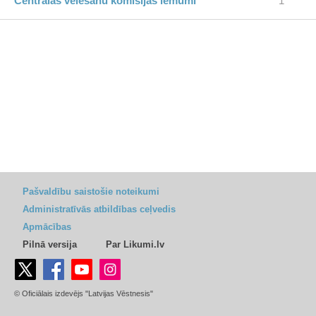
Centrālās vēlēšanu komisijas lēmumi
1
Pašvaldību saistošie noteikumi
Administratīvās atbildības ceļvedis
Apmācības
Pilnā versija
Par Likumi.lv
© Oficiālais izdevējs "Latvijas Vēstnesis"