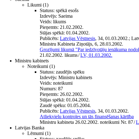
Likumi
(1)
Statuss:
spēkā esošs
Izdevējs:
Saeima
Veids:
likums
Pieņemts:
21.02.2002.
Stājas spēkā:
01.04.2002.
Publicēts:
Latvijas Vēstnesis
, 34, 01.03.2002.; La
Ministru Kabineta Ziņotājs, 6, 28.03.2002.
Grozījumi likumā "Par iedzīvotāju ienākuma nodok
21.02.2002. likums
/
LV, 01.03.2002.
Ministru kabinets
Noteikumi
(1)
Statuss:
zaudējis spēku
Izdevējs:
Ministru kabinets
Veids:
noteikumi
Numurs:
87
Pieņemts:
26.02.2002.
Stājas spēkā:
01.04.2002.
Zaudē spēku:
01.05.2004.
Publicēts:
Latvijas Vēstnesis
, 34, 01.03.2002.
Atliekvielu kontroles un tās finansēšanas kārtība
Ministru kabineta 26.02.2002. noteikumi Nr. 87
/
L
Latvijas Banka
Lēmumi
(1)
Statuss:
zaudējis spēku