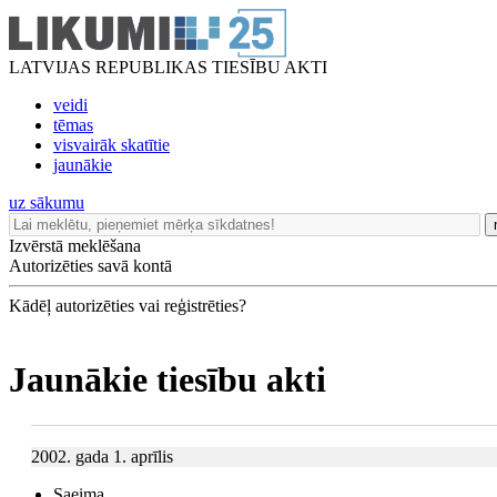
LATVIJAS REPUBLIKAS TIESĪBU AKTI
veidi
tēmas
visvairāk skatītie
jaunākie
uz sākumu
Izvērstā meklēšana
Autorizēties savā kontā
Kādēļ autorizēties vai reģistrēties?
Jaunākie tiesību akti
2002. gada 1. aprīlis
Saeima