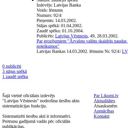
Izdevējs:
Latvijas Banka
Veids:
lēmums
Numurs:
92/4
Pieņemts:
14.03.2002.
Stājas spēkā:
01.04.2002.
Zaudē spēku:
01.10.2004.
Publicēts:
Latvijas Vēstnesis
, 49, 28.03.2002.
Par grozījumiem "Ārvalstu valūtu skaidrās naudas
noteikumos"
Latvijas Bankas 14.03.2002. lēmums Nr. 92/4
/
LV,
0 publicēti
3 stājas spēkā
1 zaudē spēku
Šajā vietnē oficiālais izdevējs
Par Likumi.lv
"Latvijas Vēstnesis" nodrošina tiesību aktu
Aktualitātes
sistematizācijas funkciju.
Atsauksmēm
Apmācības
Sistematizēti tiesību akti ir informatīvi.
Kontakti
Pretrunu gadījumā vadās pēc oficiālās
publikācijas.