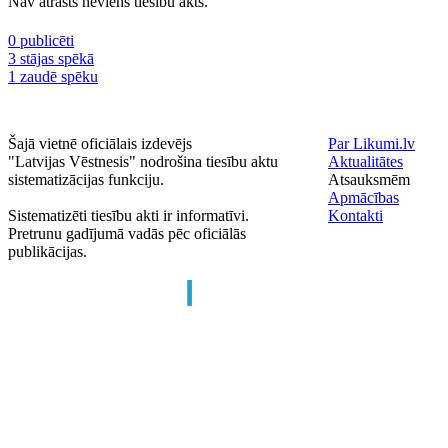
Nav atrasts neviens tiesību akts.
0 publicēti
3 stājas spēkā
1 zaudē spēku
Šajā vietnē oficiālais izdevējs
Par Likumi.lv
"Latvijas Vēstnesis" nodrošina tiesību aktu
Aktualitātes
sistematizācijas funkciju.
Atsauksmēm
Apmācības
Sistematizēti tiesību akti ir informatīvi.
Kontakti
Pretrunu gadījumā vadās pēc oficiālās
publikācijas.