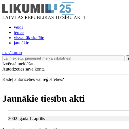
LATVIJAS REPUBLIKAS TIESĪBU AKTI
veidi
tēmas
visvairāk skatītie
jaunākie
uz sākumu
Izvērstā meklēšana
Autorizēties savā kontā
Kādēļ autorizēties vai reģistrēties?
Jaunākie tiesību akti
2002. gada 1. aprīlis