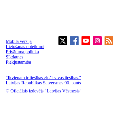
Mobilā versija
Lietošanas noteikumi
Privātuma politika
Sīkdatnes
Piekļūstamība
"Ikvienam ir tiesības zināt savas tiesības."
Latvijas Republikas Satversmes 90. pants
© Oficiālais izdevējs "Latvijas Vēstnesis"