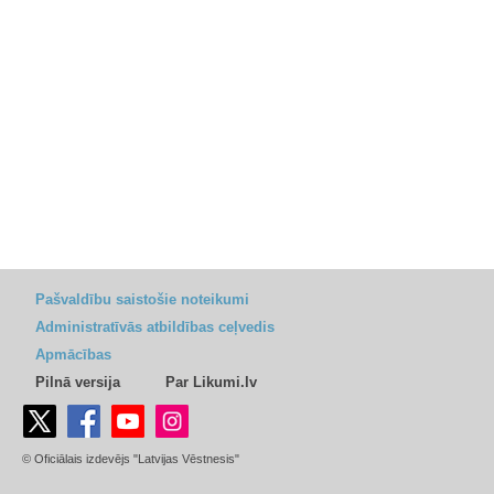
Pašvaldību saistošie noteikumi
Administratīvās atbildības ceļvedis
Apmācības
Pilnā versija
Par Likumi.lv
© Oficiālais izdevējs "Latvijas Vēstnesis"