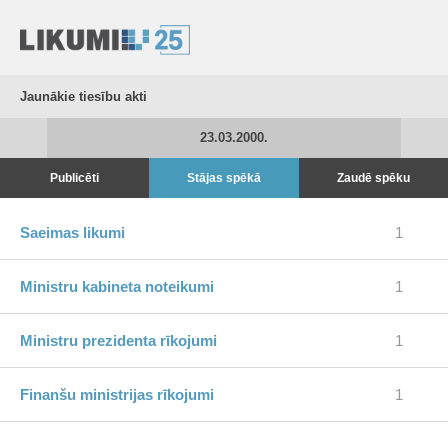
Jaunākie tiesību akti
23.03.2000.
Publicēti
Stājas spēkā
Zaudē spēku
Saeimas likumi
1
Ministru kabineta noteikumi
1
Ministru prezidenta rīkojumi
1
Finanšu ministrijas rīkojumi
1