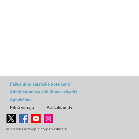
Pašvaldību saistošie noteikumi
Administratīvās atbildības ceļvedis
Apmācības
Pilnā versija
Par Likumi.lv
© Oficiālais izdevējs "Latvijas Vēstnesis"