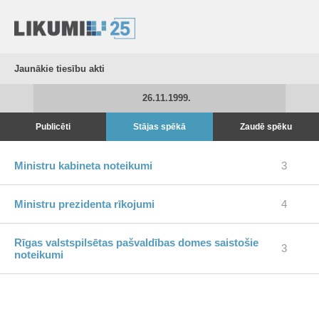
Jaunākie tiesību akti
26.11.1999.
Publicēti
Stājas spēkā
Zaudē spēku
Ministru kabineta noteikumi
3
Ministru prezidenta rīkojumi
4
Rīgas valstspilsētas pašvaldības domes saistošie
3
noteikumi