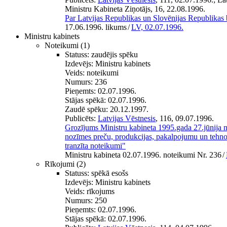
Ministru Kabineta Ziņotājs, 16, 22.08.1996.
Par Latvijas Republikas un Slovēnijas Republikas 
17.06.1996. likums
/
LV, 02.07.1996.
Ministru kabinets
Noteikumi
(1)
Statuss:
zaudējis spēku
Izdevējs:
Ministru kabinets
Veids:
noteikumi
Numurs:
236
Pieņemts:
02.07.1996.
Stājas spēkā:
02.07.1996.
Zaudē spēku:
20.12.1997.
Publicēts:
Latvijas Vēstnesis
, 116, 09.07.1996.
Grozījums Ministru kabineta 1995.gada 27.jūnija 
nozīmes preču, produkcijas, pakalpojumu un tehno
tranzīta noteikumi"
Ministru kabineta 02.07.1996. noteikumi Nr. 236
/
Rīkojumi
(2)
Statuss:
spēkā esošs
Izdevējs:
Ministru kabinets
Veids:
rīkojums
Numurs:
250
Pieņemts:
02.07.1996.
Stājas spēkā:
02.07.1996.