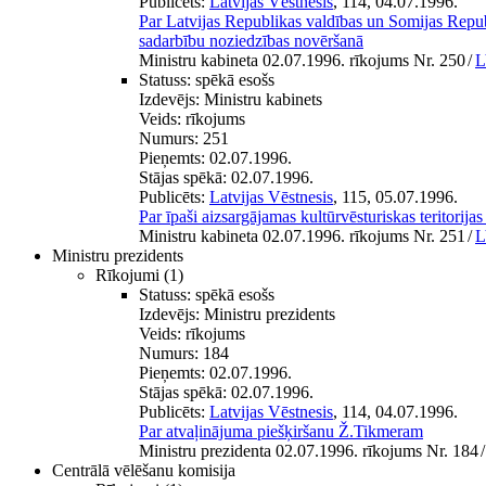
Publicēts:
Latvijas Vēstnesis
, 114, 04.07.1996.
Par Latvijas Republikas valdības un Somijas Repu
sadarbību noziedzības novēršanā
Ministru kabineta 02.07.1996. rīkojums Nr. 250
/
L
Statuss:
spēkā esošs
Izdevējs:
Ministru kabinets
Veids:
rīkojums
Numurs:
251
Pieņemts:
02.07.1996.
Stājas spēkā:
02.07.1996.
Publicēts:
Latvijas Vēstnesis
, 115, 05.07.1996.
Par īpaši aizsargājamas kultūrvēsturiskas teritorij
Ministru kabineta 02.07.1996. rīkojums Nr. 251
/
L
Ministru prezidents
Rīkojumi
(1)
Statuss:
spēkā esošs
Izdevējs:
Ministru prezidents
Veids:
rīkojums
Numurs:
184
Pieņemts:
02.07.1996.
Stājas spēkā:
02.07.1996.
Publicēts:
Latvijas Vēstnesis
, 114, 04.07.1996.
Par atvaļinājuma piešķiršanu Ž.Tikmeram
Ministru prezidenta 02.07.1996. rīkojums Nr. 184
/
Centrālā vēlēšanu komisija