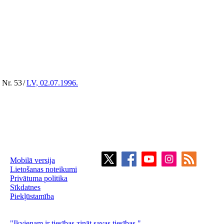
 Nr. 53
/
LV, 02.07.1996.
Mobilā versija
Lietošanas noteikumi
Privātuma politika
Sīkdatnes
Piekļūstamība
"Ikvienam ir tiesības zināt savas tiesības."