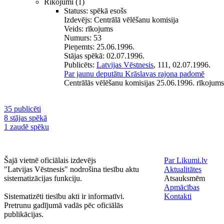
Rīkojumi
(1)
Statuss:
spēkā esošs
Izdevējs:
Centrālā vēlēšanu komisija
Veids:
rīkojums
Numurs:
53
Pieņemts:
25.06.1996.
Stājas spēkā:
02.07.1996.
Publicēts:
Latvijas Vēstnesis
, 111, 02.07.1996.
Par jaunu deputātu Krāslavas rajona padomē
Centrālās vēlēšanu komisijas 25.06.1996. rīkojums
35 publicēti
8 stājas spēkā
1 zaudē spēku
Šajā vietnē oficiālais izdevējs
Par Likumi.lv
"Latvijas Vēstnesis" nodrošina tiesību aktu
Aktualitātes
sistematizācijas funkciju.
Atsauksmēm
Apmācības
Sistematizēti tiesību akti ir informatīvi.
Kontakti
Pretrunu gadījumā vadās pēc oficiālās
publikācijas.