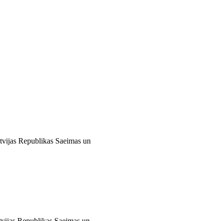
atvijas Republikas Saeimas un
atvijas Republikas Saeimas un