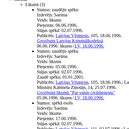
Likumi
(3)
Statuss:
zaudējis spēku
Izdevējs:
Saeima
Veids:
likums
Pieņemts:
06.06.1996.
Stājas spēkā:
02.07.1996.
Publicēts:
Latvijas Vēstnesis
, 105, 18.06.1996.
Grozījumi Latvijas Kriminālkodeksā
06.06.1996. likums
/
LV, 18.06.1996.
Statuss:
zaudējis spēku
Izdevējs:
Saeima
Veids:
likums
Pieņemts:
05.06.1996.
Stājas spēkā:
02.07.1996.
Zaudē spēku:
01.01.2001.
Publicēts:
Latvijas Vēstnesis
, 105, 18.06.1996.; L
Ministru Kabineta Ziņotājs, 14, 25.07.1996.
Grozījumi likumā "Par valsts civildienestu"
05.06.1996. likums
/
LV, 18.06.1996.
Statuss:
spēkā esošs
Izdevējs:
Saeima
Veids:
likums
Pieņemts:
17.06.1996.
Stājas spēkā:
02.07.1996.
Publicēts:
Latvijas Vēstnesis
, 111, 02.07.1996.; L