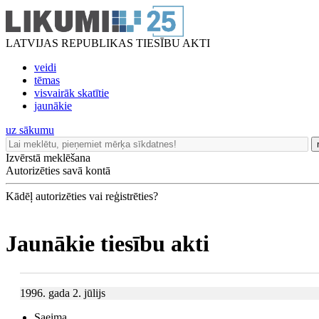
LATVIJAS REPUBLIKAS TIESĪBU AKTI
veidi
tēmas
visvairāk skatītie
jaunākie
uz sākumu
Izvērstā meklēšana
Autorizēties savā kontā
Kādēļ autorizēties vai reģistrēties?
Jaunākie tiesību akti
1996. gada 2. jūlijs
Saeima