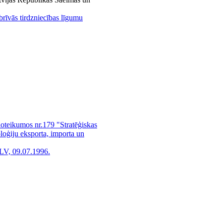
brīvās tirdzniecības līgumu
noteikumos nr.179 "Stratēģiskas
loģiju eksporta, importa un
LV, 09.07.1996.