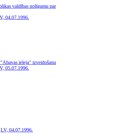
blikas valdības nolīgumu par
V, 04.07.1996.
as "Abavas ieleja" izveidošanu
V, 05.07.1996.
LV, 04.07.1996.