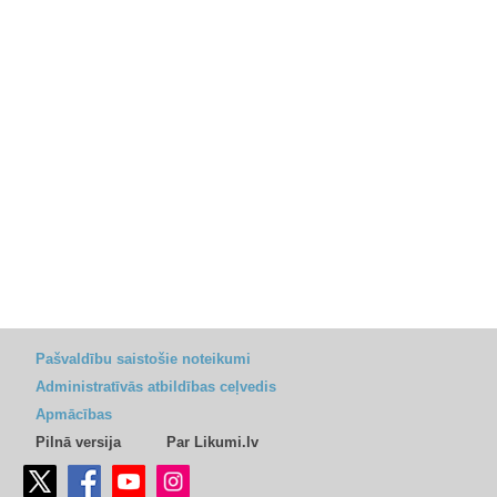
Pašvaldību saistošie noteikumi
Administratīvās atbildības ceļvedis
Apmācības
Pilnā versija
Par Likumi.lv