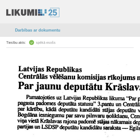
Darbības ar dokumentu
Tiesību akts:
spēkā esošs