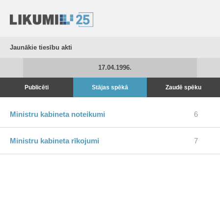
Jaunākie tiesību akti
17.04.1996.
Publicēti
Stājas spēkā
Zaudē spēku
Ministru kabineta noteikumi
6
Ministru kabineta rīkojumi
7