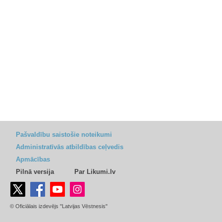
Pašvaldību saistošie noteikumi
Administratīvās atbildības ceļvedis
Apmācības
Pilnā versija
Par Likumi.lv
© Oficiālais izdevējs "Latvijas Vēstnesis"