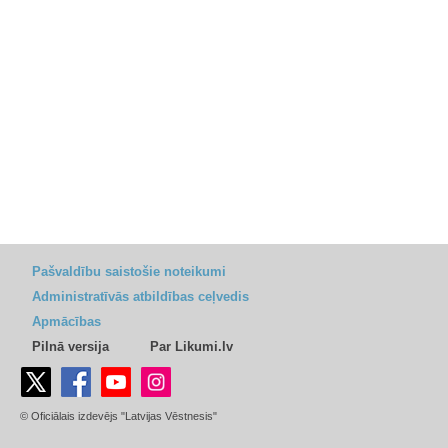
Pašvaldību saistošie noteikumi
Administratīvās atbildības ceļvedis
Apmācības
Pilnā versija
Par Likumi.lv
© Oficiālais izdevējs "Latvijas Vēstnesis"