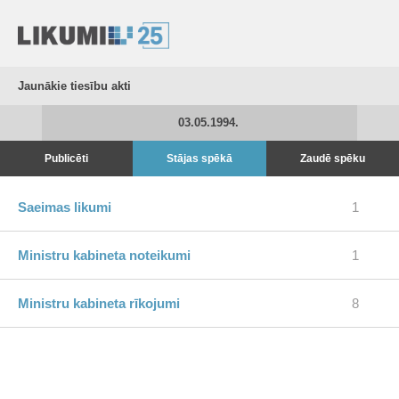
Jaunākie tiesību akti
03.05.1994.
Publicēti
Stājas spēkā
Zaudē spēku
Saeimas likumi
1
Ministru kabineta noteikumi
1
Ministru kabineta rīkojumi
8