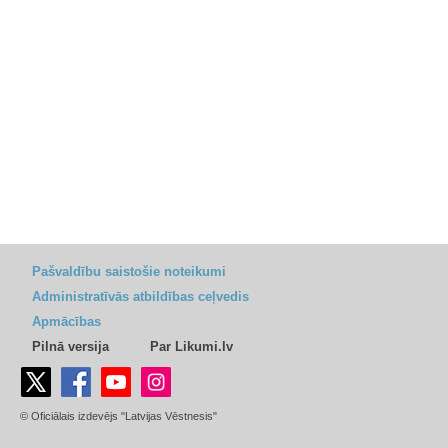
Pašvaldību saistošie noteikumi
Administratīvās atbildības ceļvedis
Apmācības
Pilnā versija
Par Likumi.lv
© Oficiālais izdevējs "Latvijas Vēstnesis"