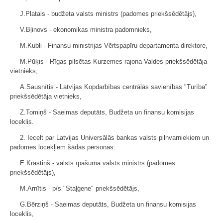
J.Platais - budžeta valsts ministrs (padomes priekšsēdētājs),
V.Bļinovs - ekonomikas ministra padomnieks,
M.Kubli - Finansu ministrijas Vērtspapīru departamenta direktore,
M.Pūķis - Rīgas pilsētas Kurzemes rajona Valdes priekšsēdētāja
vietnieks,
A.Sausnītis - Latvijas Kopdarbības centrālās savienības "Turība"
priekšsēdētāja vietnieks,
Z.Tomiņš - Saeimas deputāts, Budžeta un finansu komisijas
loceklis.
2. Iecelt par Latvijas Universālās bankas valsts pilnvarniekiem un
padomes locekļiem šādas personas:
E.Krastiņš - valsts īpašuma valsts ministrs (padomes
priekšsēdētājs),
M.Arnītis - p/s "Staļģene" priekšsēdētājs,
G.Bērziņš - Saeimas deputāts, Budžeta un finansu komisijas
loceklis,