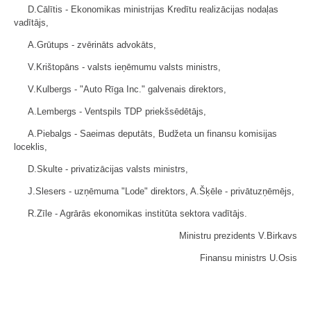
D.Cālītis - Ekonomikas ministrijas Kredītu realizācijas nodaļas
vadītājs,
A.Grūtups - zvērināts advokāts,
V.Krištopāns - valsts ieņēmumu valsts ministrs,
V.Kulbergs - "Auto Rīga Inc." galvenais direktors,
A.Lembergs - Ventspils TDP priekšsēdētājs,
A.Piebalgs - Saeimas deputāts, Budžeta un finansu komisijas
loceklis,
D.Skulte - privatizācijas valsts ministrs,
J.Slesers - uzņēmuma "Lode" direktors, A.Šķēle - privātuzņēmējs,
R.Zīle - Agrārās ekonomikas institūta sektora vadītājs.
Ministru prezidents V.Birkavs
Finansu ministrs U.Osis