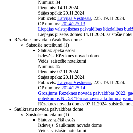
Numurs:
34
Pieņemts:
14.11.2024.
Stājas spēkā:
20.11.2024.
Publicēts:
Latvijas Vēstnesis
, 225, 19.11.2024.
OP numurs:
2024/225.13
Liepājas valstspilsētas pašvaldības līdzdalības bu
Liepājas pilsētas domes 14.11.2024. saistošie note
Rēzeknes novada pašvaldības dome
Saistošie noteikumi
(1)
Statuss:
spēkā esošs
Izdevējs:
Rēzeknes novada dome
Veids:
saistošie noteikumi
Numurs:
45
Pieņemts:
07.11.2024.
Stājas spēkā:
20.11.2024.
Publicēts:
Latvijas Vēstnesis
, 225, 19.11.2024.
OP numurs:
2024/225.14
Grozījums Rēzeknes novada pašvaldības 2022. gad
noteikumos Nr. 58 "Par sadzīves atkritumu apsa
Rēzeknes novada domes 07.11.2024. saistošie not
Saulkrastu novada pašvaldības dome
Saistošie noteikumi
(1)
Statuss:
spēkā esošs
Izdevējs:
Saulkrastu novada dome
Veids:
saistošie noteikumi