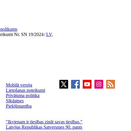
a nolikums
oteikumi Nr. SN 19/2024
/
LV,
Mobilā versija
Lietošanas noteikumi
Privātuma politika
Sīkdatnes
Piekļūstamība
"Ikvienam ir tiesības zināt savas tiesības."
Latvijas Republikas Satversmes 90. pants