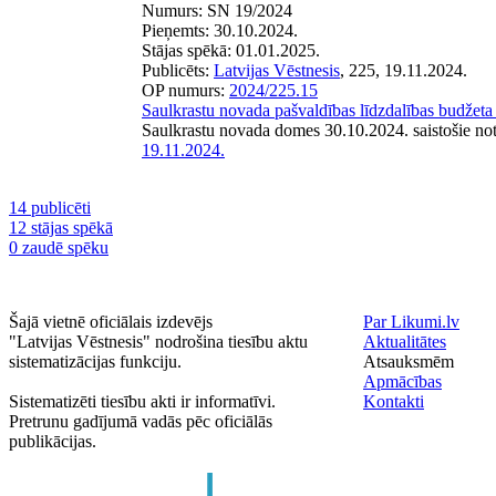
Numurs:
SN 19/2024
Pieņemts:
30.10.2024.
Stājas spēkā:
01.01.2025.
Publicēts:
Latvijas Vēstnesis
, 225, 19.11.2024.
OP numurs:
2024/225.15
Saulkrastu novada pašvaldības līdzdalības budžet
Saulkrastu novada domes 30.10.2024. saistošie n
19.11.2024.
14 publicēti
12 stājas spēkā
0 zaudē spēku
Šajā vietnē oficiālais izdevējs
Par Likumi.lv
"Latvijas Vēstnesis" nodrošina tiesību aktu
Aktualitātes
sistematizācijas funkciju.
Atsauksmēm
Apmācības
Sistematizēti tiesību akti ir informatīvi.
Kontakti
Pretrunu gadījumā vadās pēc oficiālās
publikācijas.