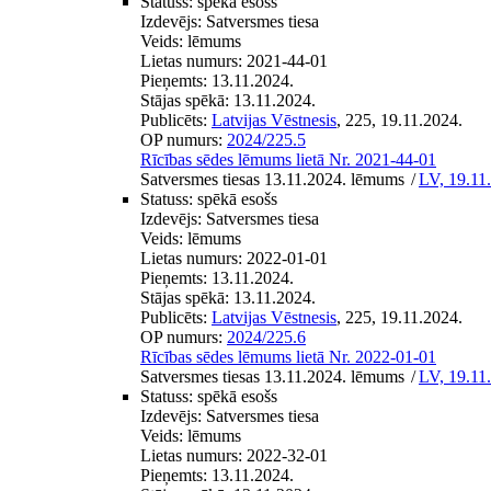
Statuss:
spēkā esošs
Izdevējs:
Satversmes tiesa
Veids:
lēmums
Lietas numurs:
2021-44-01
Pieņemts:
13.11.2024.
Stājas spēkā:
13.11.2024.
Publicēts:
Latvijas Vēstnesis
, 225, 19.11.2024.
OP numurs:
2024/225.5
Rīcības sēdes lēmums lietā Nr. 2021-44-01
Satversmes tiesas 13.11.2024. lēmums
/
LV, 19.11
Statuss:
spēkā esošs
Izdevējs:
Satversmes tiesa
Veids:
lēmums
Lietas numurs:
2022-01-01
Pieņemts:
13.11.2024.
Stājas spēkā:
13.11.2024.
Publicēts:
Latvijas Vēstnesis
, 225, 19.11.2024.
OP numurs:
2024/225.6
Rīcības sēdes lēmums lietā Nr. 2022-01-01
Satversmes tiesas 13.11.2024. lēmums
/
LV, 19.11
Statuss:
spēkā esošs
Izdevējs:
Satversmes tiesa
Veids:
lēmums
Lietas numurs:
2022-32-01
Pieņemts:
13.11.2024.