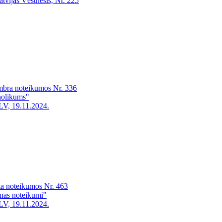
atvijas Vēstnesis, Nr. 225
embra noteikumos Nr. 336
nolikums"
LV, 19.11.2024.
ta noteikumos Nr. 463
anas noteikumi"
LV, 19.11.2024.