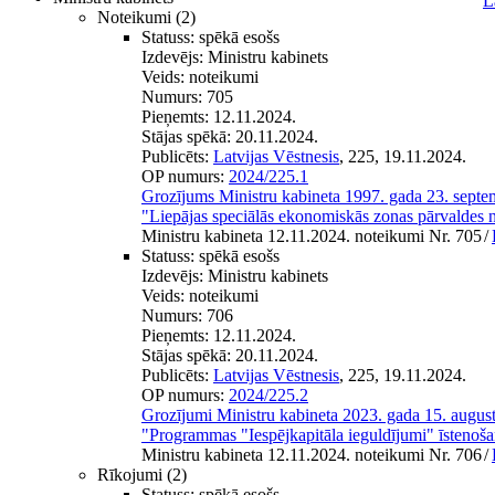
L
Noteikumi
(2)
Statuss:
spēkā esošs
Izdevējs:
Ministru kabinets
Veids:
noteikumi
Numurs:
705
Pieņemts:
12.11.2024.
Stājas spēkā:
20.11.2024.
Publicēts:
Latvijas Vēstnesis
, 225, 19.11.2024.
OP numurs:
2024/225.1
Grozījums Ministru kabineta 1997. gada 23. sept
"Liepājas speciālās ekonomiskās zonas pārvaldes 
Ministru kabineta 12.11.2024. noteikumi Nr. 705
/
Statuss:
spēkā esošs
Izdevējs:
Ministru kabinets
Veids:
noteikumi
Numurs:
706
Pieņemts:
12.11.2024.
Stājas spēkā:
20.11.2024.
Publicēts:
Latvijas Vēstnesis
, 225, 19.11.2024.
OP numurs:
2024/225.2
Grozījumi Ministru kabineta 2023. gada 15. augus
"Programmas "Iespējkapitāla ieguldījumi" īstenoš
Ministru kabineta 12.11.2024. noteikumi Nr. 706
/
Rīkojumi
(2)
Statuss:
spēkā esošs