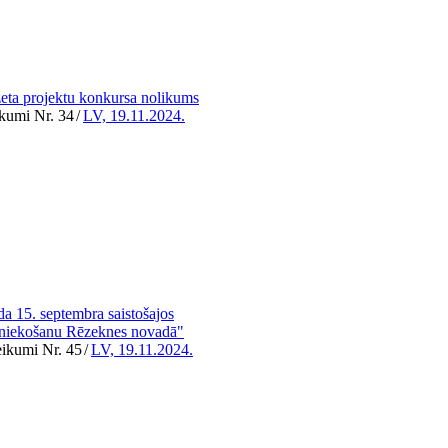
džeta projektu konkursa nolikums
ikumi Nr. 34
/
LV, 19.11.2024.
a 15. septembra saistošajos
imniekošanu Rēzeknes novadā"
eikumi Nr. 45
/
LV, 19.11.2024.