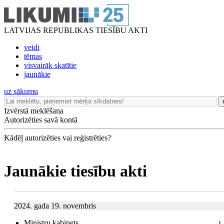
LATVIJAS REPUBLIKAS TIESĪBU AKTI
veidi
tēmas
visvairāk skatītie
jaunākie
uz sākumu
Izvērstā meklēšana
Autorizēties savā kontā
Kādēļ autorizēties vai reģistrēties?
Jaunākie tiesību akti
2024. gada 19. novembris
Ministru kabinets