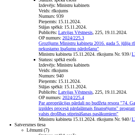
Izdevējs:
Ministru kabinets
Veids:
rīkojums
Numurs:
939
Pieņemts:
15.11.2024.
Stājas spēkā:
15.11.2024.
Publicēts:
Latvijas Vēstnesis
, 225, 19.11.2024.
OP numurs:
2024/225.3
Grozījums Ministru kabineta 2016. gada 5. jūlija r
nekustamo īpašumu pārdošanu"
Ministru kabineta 15.11.2024. rīkojums Nr. 939
/
L
Statuss:
spēkā esošs
Izdevējs:
Ministru kabinets
Veids:
rīkojums
Numurs:
940
Pieņemts:
15.11.2024.
Stājas spēkā:
15.11.2024.
Publicēts:
Latvijas Vēstnesis
, 225, 19.11.2024.
OP numurs:
2024/225.4
Par apropriācijas pārdali no budžeta resora "74. Ga
izpildes procesā pārdalāmais finansējums" progr
valsts drošības stiprināšanas pasākumiem"
Ministru kabineta 15.11.2024. rīkojums Nr. 940
/
L
Satversmes tiesa
Lēmumi
(7)