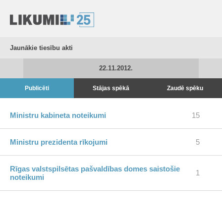
Jaunākie tiesību akti
22.11.2012.
Publicēti
Stājas spēkā
Zaudē spēku
Ministru kabineta noteikumi
15
Ministru prezidenta rīkojumi
5
Rīgas valstspilsētas pašvaldības domes saistošie
1
noteikumi