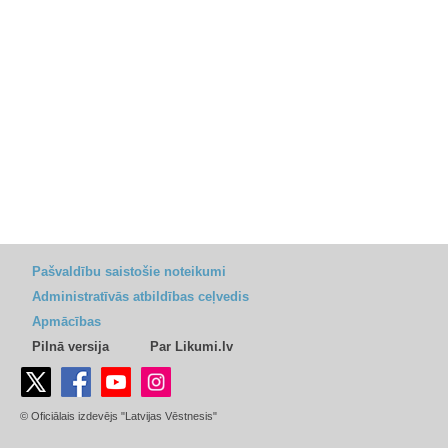
Pašvaldību saistošie noteikumi
Administratīvās atbildības ceļvedis
Apmācības
Pilnā versija
Par Likumi.lv
© Oficiālais izdevējs "Latvijas Vēstnesis"