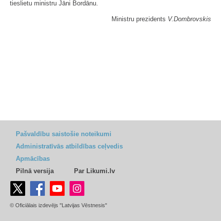
tieslietu ministru Jāni Bordānu.
Ministru prezidents
V.Dombrovskis
Pašvaldību saistošie noteikumi
Administratīvās atbildības ceļvedis
Apmācības
Pilnā versija
Par Likumi.lv
© Oficiālais izdevējs "Latvijas Vēstnesis"