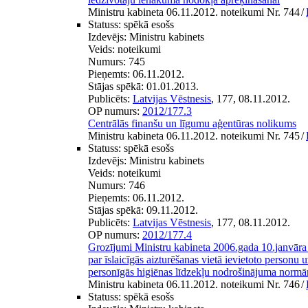
Ministru kabineta 06.11.2012. noteikumi Nr. 744
/
Statuss:
spēkā esošs
Izdevējs:
Ministru kabinets
Veids:
noteikumi
Numurs:
745
Pieņemts:
06.11.2012.
Stājas spēkā:
01.01.2013.
Publicēts:
Latvijas Vēstnesis
, 177, 08.11.2012.
OP numurs:
2012/177.3
Centrālās finanšu un līgumu aģentūras nolikums
Ministru kabineta 06.11.2012. noteikumi Nr. 745
/
Statuss:
spēkā esošs
Izdevējs:
Ministru kabinets
Veids:
noteikumi
Numurs:
746
Pieņemts:
06.11.2012.
Stājas spēkā:
09.11.2012.
Publicēts:
Latvijas Vēstnesis
, 177, 08.11.2012.
OP numurs:
2012/177.4
Grozījumi Ministru kabineta 2006.gada 10.janvār
par īslaicīgās aizturēšanas vietā ievietoto personu
personīgās higiēnas līdzekļu nodrošinājuma norm
Ministru kabineta 06.11.2012. noteikumi Nr. 746
/
Statuss:
spēkā esošs