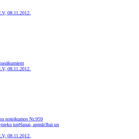
LV, 08.11.2012.
s pasākumiem
LV, 08.11.2012.
bra noteikumos Nr.959
īvnieku turēšanai, apmācībai un
LV, 08.11.2012.