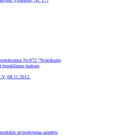
atvijas Vēstnesis, Nr. 177
 noteikumos Nr.872 "Noteikumi
tot braukšanas maksas
LV, 08.11.2012.
nodokļa atvieglojuma apmēru