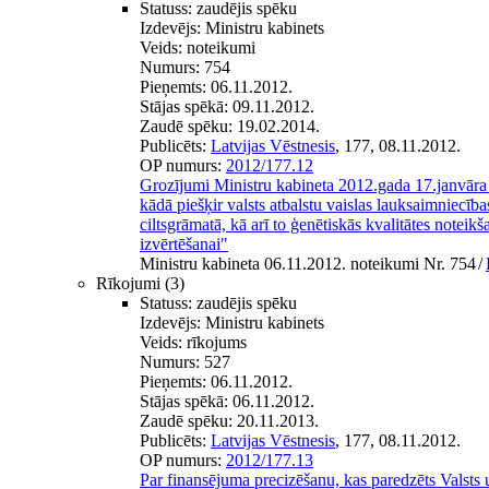
Statuss:
zaudējis spēku
Izdevējs:
Ministru kabinets
Veids:
noteikumi
Numurs:
754
Pieņemts:
06.11.2012.
Stājas spēkā:
09.11.2012.
Zaudē spēku:
19.02.2014.
Publicēts:
Latvijas Vēstnesis
, 177, 08.11.2012.
OP numurs:
2012/177.12
Grozījumi Ministru kabineta 2012.gada 17.janvāra
kādā piešķir valsts atbalstu vaislas lauksaimniecība
ciltsgrāmatā, kā arī to ģenētiskās kvalitātes noteikš
izvērtēšanai"
Ministru kabineta 06.11.2012. noteikumi Nr. 754
/
Rīkojumi
(3)
Statuss:
zaudējis spēku
Izdevējs:
Ministru kabinets
Veids:
rīkojums
Numurs:
527
Pieņemts:
06.11.2012.
Stājas spēkā:
06.11.2012.
Zaudē spēku:
20.11.2013.
Publicēts:
Latvijas Vēstnesis
, 177, 08.11.2012.
OP numurs:
2012/177.13
Par finansējuma precizēšanu, kas paredzēts Valsts