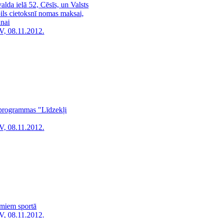
lda ielā 52, Cēsīs, un Valsts
ils cietoksnī nomas maksai,
nai
V, 08.11.2012.
a programmas "Līdzekļi
V, 08.11.2012.
umiem sportā
V, 08.11.2012.