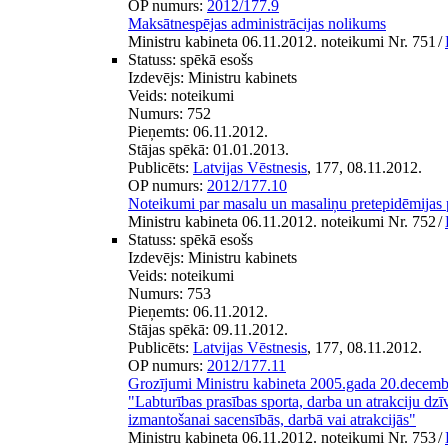
OP numurs:
2012/177.9
Maksātnespējas administrācijas nolikums
Ministru kabineta 06.11.2012. noteikumi Nr. 751
/
Statuss:
spēkā esošs
Izdevējs:
Ministru kabinets
Veids:
noteikumi
Numurs:
752
Pieņemts:
06.11.2012.
Stājas spēkā:
01.01.2013.
Publicēts:
Latvijas Vēstnesis
, 177, 08.11.2012.
OP numurs:
2012/177.10
Noteikumi par masalu un masaliņu pretepidēmija
Ministru kabineta 06.11.2012. noteikumi Nr. 752
/
Statuss:
spēkā esošs
Izdevējs:
Ministru kabinets
Veids:
noteikumi
Numurs:
753
Pieņemts:
06.11.2012.
Stājas spēkā:
09.11.2012.
Publicēts:
Latvijas Vēstnesis
, 177, 08.11.2012.
OP numurs:
2012/177.11
Grozījumi Ministru kabineta 2005.gada 20.decem
"Labturības prasības sporta, darba un atrakciju dz
izmantošanai sacensībās, darbā vai atrakcijās"
Ministru kabineta 06.11.2012. noteikumi Nr. 753
/