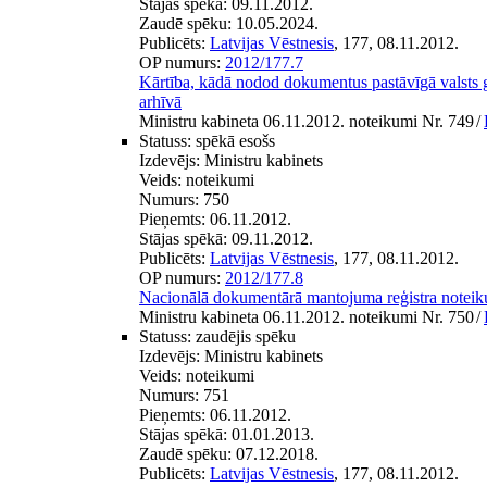
Stājas spēkā:
09.11.2012.
Zaudē spēku:
10.05.2024.
Publicēts:
Latvijas Vēstnesis
, 177, 08.11.2012.
OP numurs:
2012/177.7
Kārtība, kādā nodod dokumentus pastāvīgā valsts 
arhīvā
Ministru kabineta 06.11.2012. noteikumi Nr. 749
/
Statuss:
spēkā esošs
Izdevējs:
Ministru kabinets
Veids:
noteikumi
Numurs:
750
Pieņemts:
06.11.2012.
Stājas spēkā:
09.11.2012.
Publicēts:
Latvijas Vēstnesis
, 177, 08.11.2012.
OP numurs:
2012/177.8
Nacionālā dokumentārā mantojuma reģistra notei
Ministru kabineta 06.11.2012. noteikumi Nr. 750
/
Statuss:
zaudējis spēku
Izdevējs:
Ministru kabinets
Veids:
noteikumi
Numurs:
751
Pieņemts:
06.11.2012.
Stājas spēkā:
01.01.2013.
Zaudē spēku:
07.12.2018.
Publicēts:
Latvijas Vēstnesis
, 177, 08.11.2012.