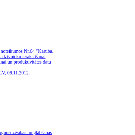
 noteikumos Nr.64 "Kārtība,
s dzīvnieku ierakstīšanai
anai un produktivitātes datu
LV, 08.11.2012.
 ugunsdzēsības un glābšanas