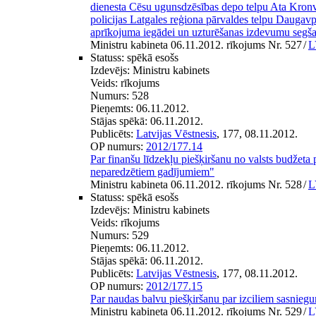
dienesta Cēsu ugunsdzēsības depo telpu Ata Kronva
policijas Latgales reģiona pārvaldes telpu Daugavp
aprīkojuma iegādei un uzturēšanas izdevumu segša
Ministru kabineta 06.11.2012. rīkojums Nr. 527
/
L
Statuss:
spēkā esošs
Izdevējs:
Ministru kabinets
Veids:
rīkojums
Numurs:
528
Pieņemts:
06.11.2012.
Stājas spēkā:
06.11.2012.
Publicēts:
Latvijas Vēstnesis
, 177, 08.11.2012.
OP numurs:
2012/177.14
Par finanšu līdzekļu piešķiršanu no valsts budžet
neparedzētiem gadījumiem"
Ministru kabineta 06.11.2012. rīkojums Nr. 528
/
L
Statuss:
spēkā esošs
Izdevējs:
Ministru kabinets
Veids:
rīkojums
Numurs:
529
Pieņemts:
06.11.2012.
Stājas spēkā:
06.11.2012.
Publicēts:
Latvijas Vēstnesis
, 177, 08.11.2012.
OP numurs:
2012/177.15
Par naudas balvu piešķiršanu par izciliem sasnieg
Ministru kabineta 06.11.2012. rīkojums Nr. 529
/
L