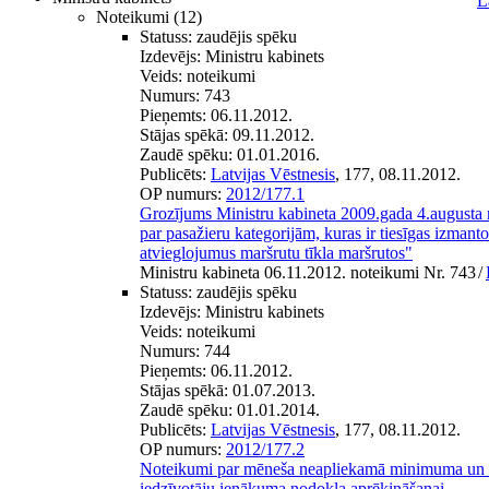
L
Noteikumi
(12)
Statuss:
zaudējis spēku
Izdevējs:
Ministru kabinets
Veids:
noteikumi
Numurs:
743
Pieņemts:
06.11.2012.
Stājas spēkā:
09.11.2012.
Zaudē spēku:
01.01.2016.
Publicēts:
Latvijas Vēstnesis
, 177, 08.11.2012.
OP numurs:
2012/177.1
Grozījums Ministru kabineta 2009.gada 4.augusta
par pasažieru kategorijām, kuras ir tiesīgas izman
atvieglojumus maršrutu tīkla maršrutos"
Ministru kabineta 06.11.2012. noteikumi Nr. 743
/
Statuss:
zaudējis spēku
Izdevējs:
Ministru kabinets
Veids:
noteikumi
Numurs:
744
Pieņemts:
06.11.2012.
Stājas spēkā:
01.07.2013.
Zaudē spēku:
01.01.2014.
Publicēts:
Latvijas Vēstnesis
, 177, 08.11.2012.
OP numurs:
2012/177.2
Noteikumi par mēneša neapliekamā minimuma un 
iedzīvotāju ienākuma nodokļa aprēķināšanai