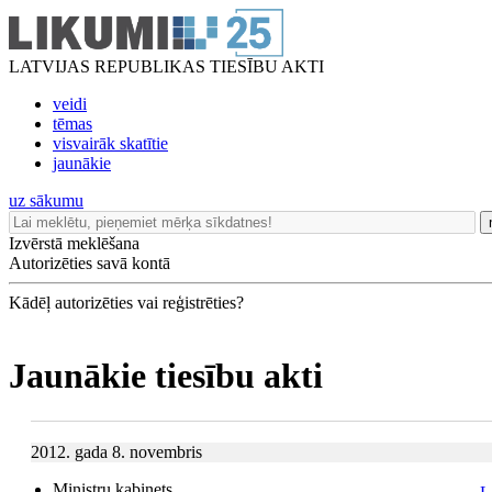
LATVIJAS REPUBLIKAS TIESĪBU AKTI
veidi
tēmas
visvairāk skatītie
jaunākie
uz sākumu
Izvērstā meklēšana
Autorizēties savā kontā
Kādēļ autorizēties vai reģistrēties?
Jaunākie tiesību akti
2012. gada 8. novembris
Ministru kabinets