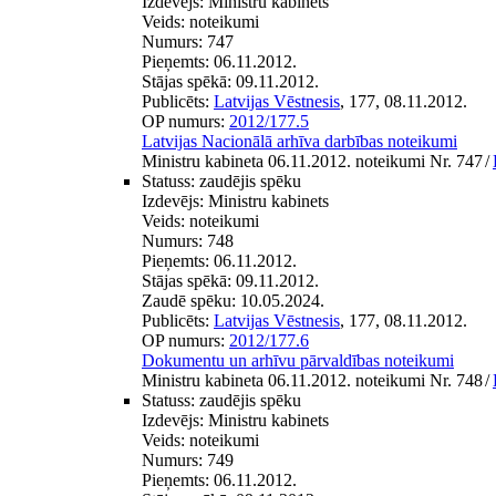
Izdevējs:
Ministru kabinets
Veids:
noteikumi
Numurs:
747
Pieņemts:
06.11.2012.
Stājas spēkā:
09.11.2012.
Publicēts:
Latvijas Vēstnesis
, 177, 08.11.2012.
OP numurs:
2012/177.5
Latvijas Nacionālā arhīva darbības noteikumi
Ministru kabineta 06.11.2012. noteikumi Nr. 747
/
Statuss:
zaudējis spēku
Izdevējs:
Ministru kabinets
Veids:
noteikumi
Numurs:
748
Pieņemts:
06.11.2012.
Stājas spēkā:
09.11.2012.
Zaudē spēku:
10.05.2024.
Publicēts:
Latvijas Vēstnesis
, 177, 08.11.2012.
OP numurs:
2012/177.6
Dokumentu un arhīvu pārvaldības noteikumi
Ministru kabineta 06.11.2012. noteikumi Nr. 748
/
Statuss:
zaudējis spēku
Izdevējs:
Ministru kabinets
Veids:
noteikumi
Numurs:
749
Pieņemts:
06.11.2012.