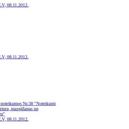
LV, 08.11.2012.
LV, 08.11.2012.
a noteikumos Nr.38 "Noteikumi
 uztura, mazgāšanas un
ām"
LV, 08.11.2012.