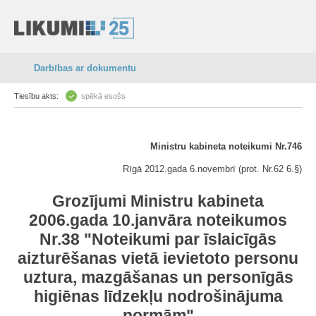
Darbības ar dokumentu
Tiesību akts:
spēkā esošs
Ministru kabineta noteikumi Nr.746
Rīgā 2012.gada 6.novembrī (prot. Nr.62 6.§)
Grozījumi Ministru kabineta
2006.gada 10.janvāra noteikumos
Nr.38 "Noteikumi par īslaicīgās
aizturēšanas vietā ievietoto personu
uztura, mazgāšanas un personīgās
higiēnas līdzekļu nodrošinājuma
normām"