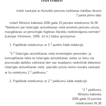
Izdoti saskaņā ar Aizturēto personu turēšanas kārtības likuma
7.panta pirmo daļu
Izdarīt Ministru kabineta 2006.gada 10.janvāra noteikumos Nr.38
"Noteikumi par īslaicīgās aizturēšanas vietā ievietoto personu uztura,
mazgāšanas un personīgās higiēnas līdzekļu nodrošinājuma normām"
(Latvijas Vēstnesis, 2006, 14.nr.) šādus grozījumus:
1
1. Papildināt noteikumus ar 3.
punktu šādā redakcijā:
1
"3.
Īslaicīgās aizturēšanas vietā ievietotajām personām, ja
konvojēšanas laikā no īslaicīgās aizturēšanas vietas uz tiesu vai
procesuālo darbību veikšanai tām nav iespējams nodrošināt ēdienreizi
īslaicīgās aizturēšanas vietā, speciālo uztura normu nosaka saskaņā
1
ar šo noteikumu 2.
pielikumu."
1
2. Papildināt noteikumus ar 2.
pielikumu šādā redakcijā:
1
"2.
pielikums
Ministru kabineta
2006.gada 10.janvāra
noteikumiem Nr.38