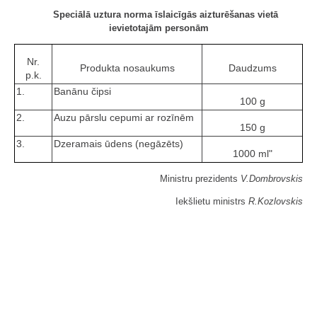
Speciālā uztura norma īslaicīgās aizturēšanas vietā
ievietotajām personām
Nr.
Produkta nosaukums
Daudzums
p.k.
1.
Banānu čipsi
100 g
2.
Auzu pārslu cepumi ar rozīnēm
150 g
3.
Dzeramais ūdens (negāzēts)
1000 ml"
Ministru prezidents
V.Dombrovskis
Iekšlietu ministrs
R.Kozlovskis