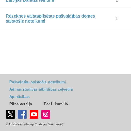
Latvijas Bankas lēmumi
1
Rēzeknes valstspilsētas pašvaldības domes
1
saistošie noteikumi
Pašvaldību saistošie noteikumi
Administratīvās atbildības ceļvedis
Apmācības
Pilnā versija
Par Likumi.lv
© Oficiālais izdevējs "Latvijas Vēstnesis"