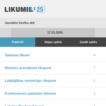
Jaunākie tiesību akti
17.03.2004.
Publicēti
Stājas spēkā
Zaudē spēku
Saeimas likumi
4
Ministru prezidenta rīkojumi
7
Labklājības ministrijas rīkojumi
1
Konkurences padomes lēmumi
1