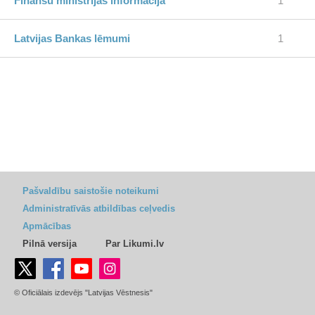
Finanšu ministrijas informācija
1
Latvijas Bankas lēmumi
1
Pašvaldību saistošie noteikumi
Administratīvās atbildības ceļvedis
Apmācības
Pilnā versija
Par Likumi.lv
© Oficiālais izdevējs "Latvijas Vēstnesis"