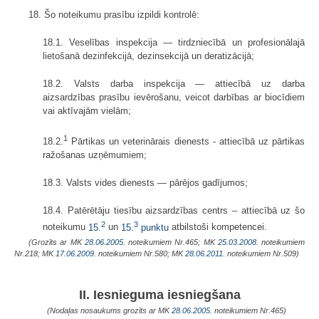
18. Šo noteikumu prasību izpildi kontrolē:
18.1. Veselības inspekcija — tirdzniecībā un profesionālajā
lietošanā dezinfekcijā, dezinsekcijā un deratizācijā;
18.2. Valsts darba inspekcija — attiecībā uz darba
aizsardzības prasību ievērošanu, veicot darbības ar biocīdiem
vai aktīvajām vielām;
1
18.2.
Pārtikas un veterinārais dienests - attiecībā uz pārtikas
ražošanas uzņēmumiem;
18.3. Valsts vides dienests — pārējos gadījumos;
18.4. Patērētāju tiesību aizsardzības centrs – attiecībā uz šo
2
3
noteikumu
15.
un
15.
punktu
atbilstoši kompetencei.
(Grozīts ar MK
28.06.2005.
noteikumiem Nr.465; MK
25.03.2008.
noteikumiem
Nr.218; MK
17.06.2009.
noteikumiem Nr.580; MK
28.06.2011.
noteikumiem Nr.509)
II. Iesnieguma iesniegšana
(Nodaļas nosaukums grozīts ar MK
28.06.2005.
noteikumiem Nr.465)