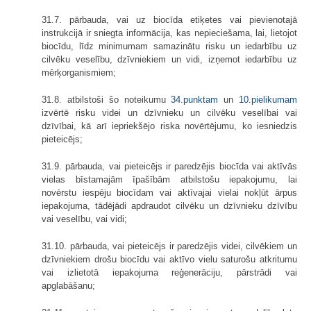
31.7. pārbauda, vai uz biocīda etiķetes vai pievienotajā
instrukcijā ir sniegta informācija, kas nepieciešama, lai, lietojot
biocīdu, līdz minimumam samazinātu risku un iedarbību uz
cilvēku veselību, dzīvniekiem un vidi, izņemot iedarbību uz
mērķorganismiem;
31.8. atbilstoši šo noteikumu
34.punktam
un
10.pielikumam
izvērtē risku videi un dzīvnieku un cilvēku veselībai vai
dzīvībai, kā arī iepriekšējo riska novērtējumu, ko iesniedzis
pieteicējs;
31.9. pārbauda, vai pieteicējs ir paredzējis biocīda vai aktīvās
vielas bīstamajām īpašībām atbilstošu iepakojumu, lai
novērstu iespēju biocīdam vai aktīvajai vielai nokļūt ārpus
iepakojuma, tādējādi apdraudot cilvēku un dzīvnieku dzīvību
vai veselību, vai vidi;
31.10. pārbauda, vai pieteicējs ir paredzējis videi, cilvē­kiem un
dzīvniekiem drošu biocīdu vai aktīvo vielu saturošu atkritumu
vai izlietotā iepakojuma reģenerāciju, pārstrādi vai
apglabāšanu;