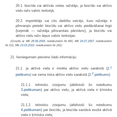
20.1. biocīda vai aktīvās vielas ražotājs, ja biocīdu vai aktīvo
vielu ražo valsts teritorijā;
20.2. importētājs vai cits darbību veicējs, kuru ražotājs ir
pilnvarojis pieteikt biocīdu vai aktīvo vielu piedāvāšanai tirgū
(turpmāk — ražotāja pilnvarotais pārstāvis), ja biocīdu vai
aktīvo vielu ražo ārpus valsts teritorijas.
(Grozīts ar MK
28.06.2005.
noteikumiem Nr.465; MK
24.07.2007.
noteikumiem
Nr.511; MK
23.03.2010.
noteikumiem Nr.291)
21. Iesniegumam pievieno šādu informāciju:
1
21.1. ja aktīvā viela ir minēta aktīvo vielu sarakstā (
2.
2
pielikums
) vai zema riska aktīvo vielu sarakstā (
2.
pielikums
):
21.1.1. tehnisko ziņojumu (atbilstoši šo noteikumu
3.pielikumam
) par aktīvo vielu, ja aktīvā viela ir ķīmiska
viela;
21.1.2. tehnisko ziņojumu (atbilstoši šo noteikumu
4.pielikumam
) par biocīdu, ja biocīda sastāvā esošā aktīvā
viela ir ķīmiska viela;