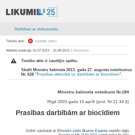
Darbības ar dokumentu
Tiesību akts:
zaudējis spēku
Attēlotā redakcija: 01.07.2013. - 31.08.2013. /
Vēsturiskā
Tiesību akts ir zaudējis spēku.
Skatīt Ministru kabineta 2013. gada 27. augusta noteikumus
Nr. 628 "
Prasības attiecībā uz darbībām ar biocīdiem
".
Ministru kabineta noteikumi Nr.184
Rīgā 2003.gada 15.aprīlī (prot. Nr.21 44.§)
Prasības darbībām ar biocīdiem
Izdoti saskaņā ar
Ķīmisko vielu likuma
9.panta
septīto daļu
(Grozīta ar MK
23.03.2010.
noteikumiem Nr.291)