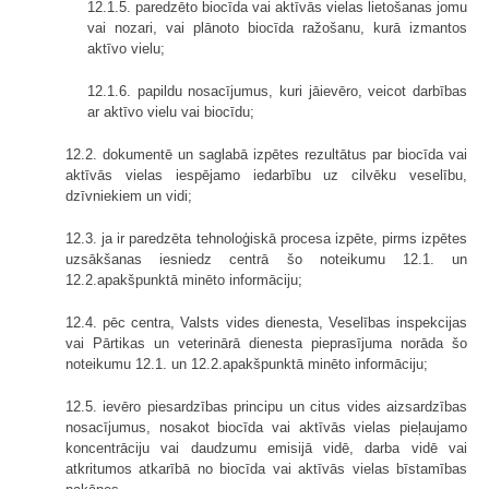
12.1.5. paredzēto biocīda vai aktīvās vielas lietošanas jomu
vai nozari, vai plānoto biocīda ražošanu, kurā izmantos
aktīvo vielu;
12.1.6. papildu nosacījumus, kuri jāievēro, veicot darbības
ar aktīvo vielu vai biocīdu;
12.2. dokumentē un saglabā izpētes rezultātus par biocīda vai
aktīvās vielas iespējamo iedarbību uz cilvēku veselību,
dzīvniekiem un vidi;
12.3. ja ir paredzēta tehnoloģiskā procesa izpēte, pirms izpētes
uzsākšanas iesniedz centrā šo noteikumu 12.1. un
12.2.apakšpunktā minēto informāciju;
12.4. pēc centra, Valsts vides dienesta, Veselības inspekcijas
vai Pārtikas un veterinārā dienesta pieprasījuma norāda šo
noteikumu 12.1. un 12.2.apakšpunktā minēto informāciju;
12.5. ievēro piesardzības principu un citus vides aizsardzības
nosacījumus, nosakot biocīda vai aktīvās vielas pieļaujamo
koncentrāciju vai daudzumu emisijā vidē, darba vidē vai
atkritumos atkarībā no biocīda vai aktīvās vielas bīstamības