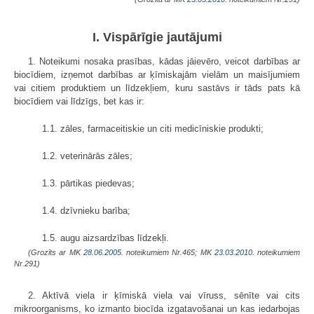
I. Vispārīgie jautājumi
1. Noteikumi nosaka prasības, kādas jāievēro, veicot darbības ar
biocīdiem, izņemot darbības ar ķīmiskajām vielām un maisījumiem
vai citiem produktiem un līdzekļiem, kuru sastāvs ir tāds pats kā
biocīdiem vai līdzīgs, bet kas ir:
1.1. zāles, farmaceitiskie un citi medicīniskie produkti;
1.2. veterinārās zāles;
1.3. pārtikas piedevas;
1.4. dzīvnieku barība;
1.5. augu aizsardzības līdzekļi.
(Grozīts ar MK
28.06.2005.
noteikumiem Nr.465; MK
23.03.2010.
noteikumiem
Nr.291)
2. Aktīvā viela ir ķīmiskā viela vai vīruss, sēnīte vai cits
mikroorganisms, ko izmanto biocīda izgatavošanai un kas iedarbojas