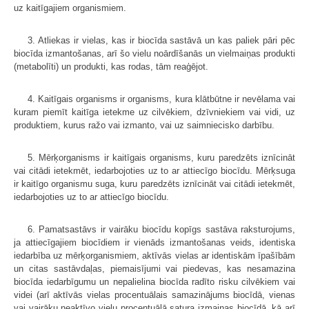
uz kaitīgajiem organismiem.
3. Atliekas ir vielas, kas ir biocīda sastāvā un kas paliek pāri pēc
biocīda izmantošanas, arī šo vielu noārdīšanās un vielmaiņas produkti
(metabolīti) un produkti, kas rodas, tām reaģējot.
4. Kaitīgais organisms ir organisms, kura klātbūtne ir nevēlama vai
kuram piemīt kaitīga ietekme uz cilvēkiem, dzīvniekiem vai vidi, uz
produktiem, kurus ražo vai izmanto, vai uz saimniecisko darbību.
5. Mērķorganisms ir kaitīgais organisms, kuru paredzēts iznīcināt
vai citādi ietekmēt, iedarbojoties uz to ar attiecīgo biocīdu. Mērķsuga
ir kaitīgo organismu suga, kuru paredzēts iznīcināt vai citādi ietekmēt,
iedarbojoties uz to ar attiecīgo biocīdu.
6. Pamatsastāvs ir vairāku biocīdu kopīgs sastāva raksturojums,
ja attiecīgajiem biocīdiem ir vienāds izmantošanas veids, identiska
iedarbība uz mērķorganismiem, aktīvās vielas ar identiskām īpašībām
un citas sastāvdaļas, piemaisījumi vai piedevas, kas nesamazina
biocīda iedarbīgumu un nepalielina biocīda radīto risku cilvēkiem vai
videi (arī aktīvās vielas procentuālais samazinājums biocīdā, vienas
vai vairāku neaktīvo vielu procentuālā satura izmaiņas biocīdā, kā arī