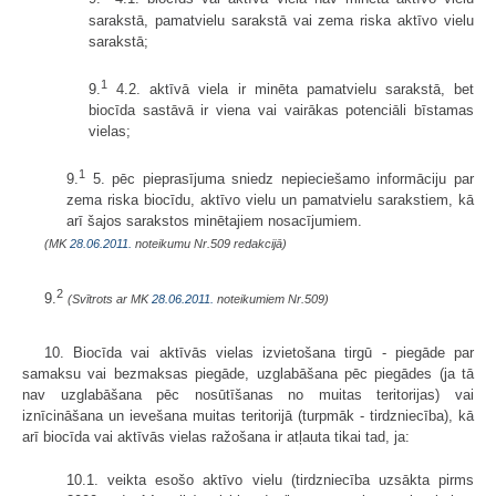
sarakstā, pamatvielu sarakstā vai zema riska aktīvo vielu
sarakstā;
1
9.
4.2. aktīvā viela ir minēta pamatvielu sarakstā, bet
biocīda sastāvā ir viena vai vairākas potenciāli bīstamas
vielas;
1
9.
5. pēc pieprasījuma sniedz nepieciešamo informāciju par
zema riska biocīdu, aktīvo vielu un pamatvielu sarakstiem, kā
arī šajos sarakstos minētajiem nosacījumiem.
(MK
28.06.2011.
noteikumu Nr.509 redakcijā)
2
9.
(Svītrots ar MK
28.06.2011.
noteikumiem Nr.509)
10. Biocīda vai aktīvās vielas izvietošana tirgū - piegāde par
samaksu vai bezmaksas piegāde, uzglabāšana pēc piegādes (ja tā
nav uzglabāšana pēc nosūtīšanas no muitas teritorijas) vai
iznīcināšana un ievešana muitas teritorijā (turpmāk - tirdzniecība), kā
arī biocīda vai aktīvās vielas ražošana ir atļauta tikai tad, ja:
10.1. veikta esošo aktīvo vielu (tirdzniecība uzsākta pirms