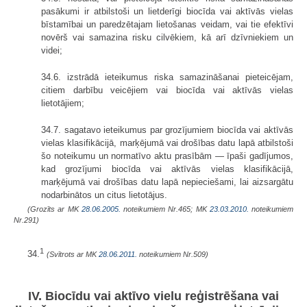
pasākumi ir atbilstoši un lietderīgi biocīda vai aktīvās vielas
bīstamībai un paredzētajam lietošanas veidam, vai tie efektīvi
novērš vai samazina risku cilvēkiem, kā arī dzīvniekiem un
videi;
34.6. izstrādā ieteikumus riska samazināšanai pieteicējam,
citiem darbību veicējiem vai biocīda vai aktīvās vielas
lietotājiem;
34.7. sagatavo ieteikumus par grozījumiem biocīda vai aktīvās
vielas klasifikācijā, marķējumā vai drošības datu lapā atbilstoši
šo noteikumu un normatīvo aktu prasībām — īpaši gadījumos,
kad grozījumi biocīda vai aktīvās vielas klasifikācijā,
marķējumā vai drošības datu lapā nepieciešami, lai aizsargātu
nodarbinātos un citus lietotājus.
(Grozīts ar MK
28.06.2005.
noteikumiem Nr.465; MK
23.03.2010.
noteikumiem
Nr.291)
1
34.
(Svītrots ar MK
28.06.2011.
noteikumiem Nr.509)
IV. Biocīdu vai aktīvo vielu reģistrēšana vai