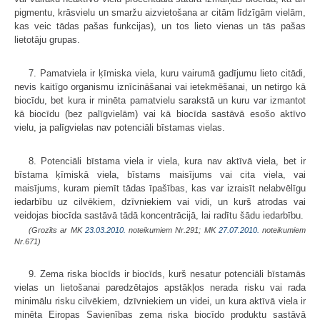
pigmentu, krāsvielu un smaržu aizvietošana ar citām līdzīgām vielām,
kas veic tādas pašas funkcijas), un tos lieto vienas un tās pašas
lietotāju grupas.
7. Pamatviela ir ķīmiska viela, kuru vairumā gadījumu lieto citādi,
nevis kaitīgo organismu iznīcināšanai vai ietekmēšanai, un netirgo kā
biocīdu, bet kura ir minēta pamatvielu sarakstā un kuru var izmantot
kā biocīdu (bez palīgvielām) vai kā biocīda sastāvā esošo aktīvo
vielu, ja palīgvielas nav potenciāli bīstamas vielas.
8. Potenciāli bīstama viela ir viela, kura nav aktīvā viela, bet ir
bīstama ķīmiskā viela, bīstams maisījums vai cita viela, vai
maisījums, kuram piemīt tādas īpašības, kas var izraisīt nelabvēlīgu
iedarbību uz cilvēkiem, dzīvniekiem vai vidi, un kurš atrodas vai
veidojas biocīda sastāvā tādā koncentrācijā, lai radītu šādu iedarbību.
(Grozīts ar MK
23.03.2010.
noteikumiem Nr.291; MK
27.07.2010.
noteikumiem
Nr.671)
9. Zema riska biocīds ir biocīds, kurš nesatur potenciāli bīstamās
vielas un lietošanai paredzētajos apstākļos nerada risku vai rada
minimālu risku cilvēkiem, dzīvniekiem un videi, un kura aktīvā viela ir
minēta Eiropas Savienības zema riska biocīdo produktu sastāvā