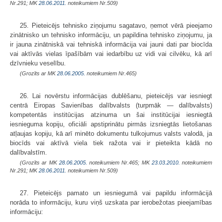
Nr.291; MK
28.06.2011.
noteikumiem Nr.509)
25. Pieteicējs tehnisko ziņojumu sagatavo, ņemot vērā pieejamo
zinātnisko un tehnisko informāciju, un papildina tehnisko ziņojumu, ja
ir jauna zinātniskā vai tehniskā informācija vai jauni dati par biocīda
vai aktīvās vielas īpašībām vai iedarbību uz vidi vai cilvēku, kā arī
dzīvnieku veselību.
(Grozīts ar MK
28.06.2005.
noteikumiem Nr.465)
26. Lai novērstu informācijas dublēšanu, pieteicējs var iesniegt
centrā Eiropas Savienības dalībvalsts (turpmāk — dalībvalsts)
kompetentās institūcijas atzinuma un šai institūcijai iesniegtā
iesnieguma kopiju, oficiāli apstiprinātu pirmās izsniegtās lietošanas
atļaujas kopiju, kā arī minēto dokumentu tulkojumus valsts valodā, ja
biocīds vai aktīvā viela tiek ražota vai ir pieteikta kādā no
dalībvalstīm.
(Grozīts ar MK
28.06.2005.
noteikumiem Nr.465; MK
23.03.2010.
noteikumiem
Nr.291; MK
28.06.2011.
noteikumiem Nr.509)
27. Pieteicējs pamato un iesniegumā vai papildu informācijā
norāda to informāciju, kuru viņš uzskata par ierobežotas pieejamības
informāciju: