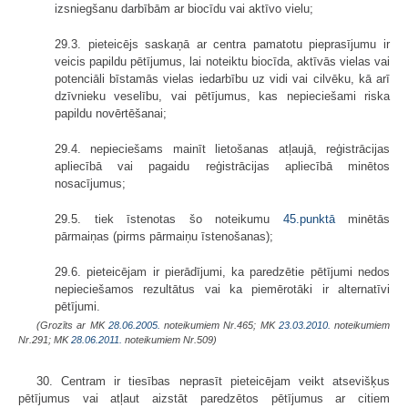
izsniegšanu darbībām ar biocīdu vai aktīvo vielu;
29.3. pieteicējs saskaņā ar centra pamatotu pieprasījumu ir
veicis papildu pētījumus, lai noteiktu biocīda, aktīvās vielas vai
potenciāli bīstamās vielas iedarbību uz vidi vai cilvēku, kā arī
dzīvnieku veselību, vai pētījumus, kas nepieciešami riska
papildu novērtēšanai;
29.4. nepieciešams mainīt lietošanas atļaujā, reģistrācijas
apliecībā vai pagaidu reģistrācijas apliecībā minētos
nosacījumus;
29.5. tiek īstenotas šo noteikumu
45.punktā
minētās
pārmaiņas (pirms pārmaiņu īstenošanas);
29.6. pieteicējam ir pierādījumi, ka paredzētie pētījumi nedos
nepieciešamos rezultātus vai ka piemērotāki ir alternatīvi
pētījumi.
(Grozīts ar MK
28.06.2005.
noteikumiem Nr.465; MK
23.03.2010.
noteikumiem
Nr.291; MK
28.06.2011.
noteikumiem Nr.509)
30. Centram ir tiesības neprasīt pieteicējam veikt atsevišķus
pētījumus vai atļaut aizstāt paredzētos pētījumus ar citiem