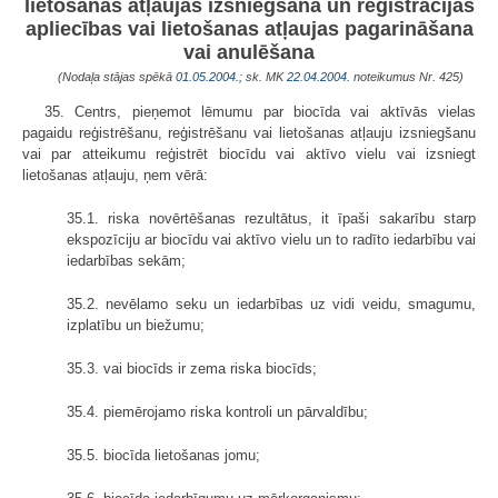
lietošanas atļaujas izsniegšana un reģistrācijas
apliecības vai lietošanas atļaujas pagarināšana
vai anulēšana
(Nodaļa stājas spēkā
01.05.2004.
; sk. MK
22.04.2004.
noteikumus Nr. 425)
35. Centrs, pieņemot lēmumu par biocīda vai aktīvās vielas
pagaidu reģistrēšanu, reģistrēšanu vai lietošanas atļauju izsniegšanu
vai par atteikumu reģistrēt biocīdu vai aktīvo vielu vai izsniegt
lietošanas atļauju, ņem vērā:
35.1. riska novērtēšanas rezultātus, it īpaši sakarību starp
ekspozīciju ar biocīdu vai aktīvo vielu un to radīto iedarbību vai
iedarbības sekām;
35.2. nevēlamo seku un iedarbības uz vidi veidu, smagumu,
izplatību un biežumu;
35.3. vai biocīds ir zema riska biocīds;
35.4. piemērojamo riska kontroli un pārvaldību;
35.5. biocīda lietošanas jomu;