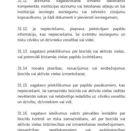
31.11. atzinuma sagatavošanai izmanto dalībvalsts
kompetentās institūcijas atzinumu vai lietošanas atļauju un šai
institūcijai iesniegto iesniegumu vai tehnisko ziņojumu
kopsavilkumu, ja šādi dokumenti ir pievienoti iesniegumam;
31.12. ja nepieciešams, pieprasa pieteicējam papildu
informāciju, kas nepieciešama, lai izvērtētu iesniegumu un
risku cilvēku un dzīvnieku veselībai vai videi;
31.13. sagatavo priekšlikumus par biocīda vai aktīvās vielas,
vai potenciāli bīstamās vielas papildu izvērtēšanu;
31.14. nosaka prasības, nosacījumus vai ierobežojumus
biocīda vai aktīvās vielas izmantošanai;
31.15. sagatavo priekšlikumus par papildu pasākumiem, kas
nepieciešami, lai samazinātu biocīda vai aktīvās vielas radītās
nevēlamās sekas vai nelabvēlīgo iedarbību uz cilvēku veselību
un dzīvību, dzīvniekiem vai vidi;
31.16. sagatavo ieteikumus valsts pārvaldes iestādēm par
biocīdu kontroli un riska samazināšanu, arī par biocīda vai
aktīvās vielas tirdzniecības vai izmantošanas ierobežojumiem,
piesardzības, neatliekamajiem vai avārijgatavības