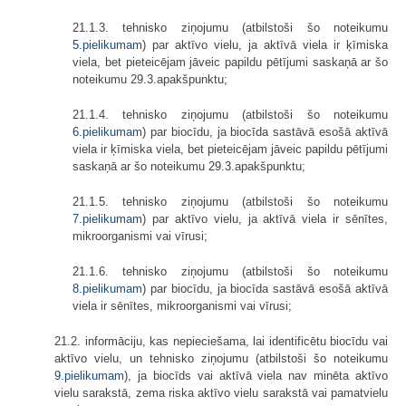
21.1.3. tehnisko ziņojumu (atbilstoši šo noteikumu
5.pielikumam
) par aktīvo vielu, ja aktīvā viela ir ķīmiska
viela, bet pieteicējam jāveic papildu pētījumi saskaņā ar šo
noteikumu 29.3.apakšpunktu;
21.1.4. tehnisko ziņojumu (atbilstoši šo noteikumu
6.pielikumam
) par biocīdu, ja biocīda sastāvā esošā aktīvā
viela ir ķīmiska viela, bet pieteicējam jāveic papildu pētījumi
saskaņā ar šo noteikumu 29.3.apakšpunktu;
21.1.5. tehnisko ziņojumu (atbilstoši šo noteikumu
7.pielikumam
) par aktīvo vielu, ja aktīvā viela ir sēnītes,
mikroorganismi vai vīrusi;
21.1.6. tehnisko ziņojumu (atbilstoši šo noteikumu
8.pielikumam
) par biocīdu, ja biocīda sastāvā esošā aktīvā
viela ir sēnītes, mikroorganismi vai vīrusi;
21.2. informāciju, kas nepieciešama, lai identificētu biocīdu vai
aktīvo vielu, un tehnisko ziņojumu (atbilstoši šo noteikumu
9.pielikumam
), ja biocīds vai aktīvā viela nav minēta aktīvo
vielu sarakstā, zema riska aktīvo vielu sarakstā vai pamatvielu