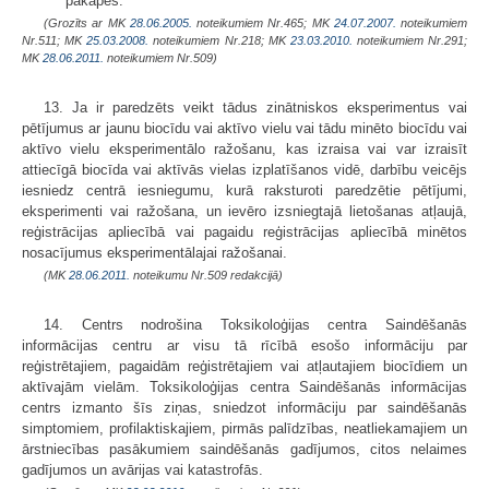
pakāpes.
(Grozīts ar MK
28.06.2005.
noteikumiem Nr.465; MK
24.07.2007.
noteikumiem
Nr.511; MK
25.03.2008.
noteikumiem Nr.218; MK
23.03.2010.
noteikumiem Nr.291;
MK
28.06.2011.
noteikumiem Nr.509)
13. Ja ir paredzēts veikt tādus zinātniskos eksperimentus vai
pētījumus ar jaunu biocīdu vai aktīvo vielu vai tādu minēto biocīdu vai
aktīvo vielu eksperimentālo ražošanu, kas izraisa vai var izraisīt
attiecīgā biocīda vai aktīvās vielas izplatīšanos vidē, darbību veicējs
iesniedz centrā iesniegumu, kurā raksturoti paredzētie pētījumi,
eksperimenti vai ražošana, un ievēro izsniegtajā lietošanas atļaujā,
reģistrācijas apliecībā vai pagaidu reģistrācijas apliecībā minētos
nosacījumus eksperimentālajai ražošanai.
(MK
28.06.2011.
noteikumu Nr.509 redakcijā)
14. Centrs nodrošina Toksikoloģijas centra Saindēšanās
informācijas centru ar visu tā rīcībā esošo informāciju par
reģistrētajiem, pagaidām reģistrētajiem vai atļautajiem biocīdiem un
aktīvajām vielām. Toksikoloģijas centra Saindēšanās informācijas
centrs izmanto šīs ziņas, sniedzot informāciju par saindēšanās
simptomiem, profilaktiskajiem, pirmās palīdzības, neatliekamajiem un
ārstniecības pasākumiem saindēšanās gadījumos, citos nelaimes
gadījumos un avārijas vai katastrofās.