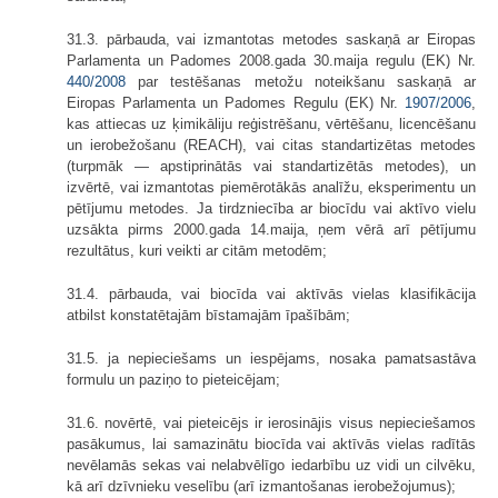
31.3. pārbauda, vai izmantotas metodes saskaņā ar Eiropas
Parlamenta un Padomes 2008.gada 30.maija regulu (EK) Nr.
440/2008
par testēšanas metožu noteikšanu saskaņā ar
Eiropas Parlamenta un Padomes Regulu (EK) Nr.
1907/2006
,
kas attiecas uz ķimikāliju reģistrēšanu, vērtēšanu, licencēšanu
un ierobežošanu (REACH), vai citas standartizētas metodes
(turpmāk — apstiprinātās vai standartizētās metodes), un
izvērtē, vai izmantotas piemērotākās analīžu, eksperimentu un
pētījumu metodes. Ja tirdzniecība ar biocīdu vai aktīvo vielu
uzsākta pirms 2000.gada 14.maija, ņem vērā arī pētījumu
rezultātus, kuri veikti ar citām metodēm;
31.4. pārbauda, vai biocīda vai aktīvās vielas klasifikācija
atbilst konstatētajām bīstamajām īpašībām;
31.5. ja nepieciešams un iespējams, nosaka pamatsastāva
formulu un paziņo to pieteicējam;
31.6. novērtē, vai pieteicējs ir ierosinājis visus nepieciešamos
pasākumus, lai samazinātu biocīda vai aktīvās vielas radītās
nevēlamās sekas vai nelabvēlīgo iedarbību uz vidi un cilvēku,
kā arī dzīvnieku veselību (arī izmantošanas ierobežojumus);