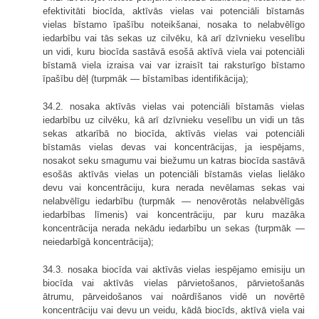
efektivitāti biocīda, aktīvās vielas vai potenciāli bīstamās
vielas bīstamo īpašību noteikšanai, nosaka to nelabvēlīgo
iedarbību vai tās sekas uz cilvēku, kā arī dzīvnieku veselību
un vidi, kuru biocīda sastāvā esošā aktīvā viela vai potenciāli
bīstamā viela izraisa vai var izraisīt tai raksturīgo bīstamo
īpašību dēļ (turpmāk — bīstamības identifikācija);
34.2. nosaka aktīvās vielas vai potenciāli bīstamās vielas
iedarbību uz cilvēku, kā arī dzīvnieku veselību un vidi un tās
sekas atkarībā no biocīda, aktīvās vielas vai potenciāli
bīstamās vielas devas vai koncentrācijas, ja iespējams,
nosakot seku smagumu vai biežumu un katras biocīda sastāvā
esošās aktīvās vielas un potenciāli bīstamās vielas lielāko
devu vai koncentrāciju, kura nerada nevēlamas sekas vai
nelabvēlīgu iedarbību (turpmāk — nenovērotās nelabvēlīgās
iedarbības līmenis) vai koncentrāciju, par kuru mazāka
koncentrācija nerada nekādu iedarbību un sekas (turpmāk —
neiedarbīgā koncentrācija);
34.3. nosaka biocīda vai aktīvās vielas iespējamo emisiju un
biocīda vai aktīvās vielas pārvietošanos, pārvietošanās
ātrumu, pārveidošanos vai noārdīšanos vidē un novērtē
koncentrāciju vai devu un veidu, kādā biocīds, aktīvā viela vai