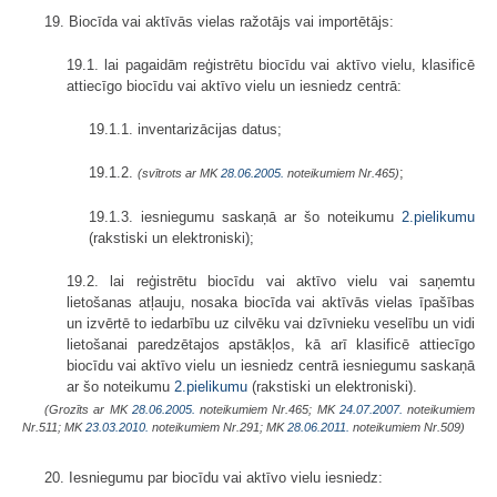
19. Biocīda vai aktīvās vielas ražotājs vai importētājs:
19.1. lai pagaidām reģistrētu biocīdu vai aktīvo vielu, klasificē
attiecīgo biocīdu vai aktīvo vielu un iesniedz centrā:
19.1.1. inventarizācijas datus;
19.1.2.
;
(svītrots ar MK
28.06.2005.
noteikumiem Nr.465)
19.1.3. iesniegumu saskaņā ar šo noteikumu
2.pielikumu
(rakstiski un elektroniski);
19.2. lai reģistrētu biocīdu vai aktīvo vielu vai saņemtu
lietošanas atļauju, nosaka biocīda vai aktīvās vielas īpašības
un izvērtē to iedarbību uz cilvēku vai dzīvnieku veselību un vidi
lietošanai paredzētajos apstākļos, kā arī klasificē attiecīgo
biocīdu vai aktīvo vielu un iesniedz centrā iesniegumu saskaņā
ar šo noteikumu
2.pielikumu
(rakstiski un elektroniski).
(Grozīts ar MK
28.06.2005.
noteikumiem Nr.465; MK
24.07.2007.
noteikumiem
Nr.511; MK
23.03.2010.
noteikumiem Nr.291; MK
28.06.2011.
noteikumiem Nr.509)
20. Iesniegumu par biocīdu vai aktīvo vielu iesniedz: