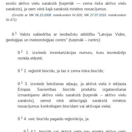
esošo aktīvo vielu sarakstā (turpmāk — zema riska aktīvo vielu
saraksts), ja ņem vērā šajā sarakstā minētos nosacījumus.
(Grozīts ar MK
06.10.2008.
noteikumiem Nr.826; MK
27.07.2010.
noteikumiem
Nr.671)
1
9.
Valsts sabiedrība ar ierobežotu atbildību "Latvijas Vides,
ģeoloģijas un meteoroloģijas centrs" (turpmāk – centrs):
1
9.
1. izsniedz inventarizācijas numuru, kuru iesniedzējs
norāda etiķetē;
1
9.
2. reģistrē biocīdu, ja tas ir zema riska biocīds;
1
9.
3. izsniedz lietošanas atļauju, ja aktīvā viela ir iekļauta
Eiropas Savienības biocīdo produktu izgatavošanai
izmantojamo aktīvo vielu sarakstā (turpmāk – aktīvo vielu
saraksts), ņemot vērā attiecīgajā sarakstā minētos
nosacījumus konkrētajam biocīdam vai aktīvajai vielai;
1
9.
4. veic biocīdu pagaidu reģistrāciju, ja:
1
9.
4.1. biocīds vai aktīvā viela nav minēta aktīvo vielu