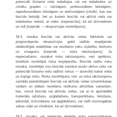
potenciāli bīstamā viela iedarbojas vai var iedarboties uz
cilvēku grupām — ražotājiem, profesionāliem lietotājiem,
neprofesionāliem lietotājiem un iedzīvotājiem (cilvēki, kas nav
biocīdu lietotāji, bet uz kuriem biocīds vai aktīvā viela var
iedarboties netieši, ar vides starpniecību), kā arī dzīvniekiem
un vidi (turpmāk — ekspozīcijas novērtējums);
34.4. nosaka biocīda vai aktīvās vielas faktiskās vai
prognozējamās ekspozīcijas gaitā radītās iespējamās
nelabvēlīgās iedarbības vai nevēlamo seku izplatību, biežumu
un smagumu (turpmāk — riska raksturojums). Ja
nepieciešams, nosakot riska raksturojumu, veic aprēķinu,
skaitliski novērtējot riska iespējamību. Biocīda radīto risku
nosaka, novērtējot visu biocīda sastāvā esošo aktīvo vielu vai
potenciāli bīstamo vielu radītos riskus — atsevišķi katrai vielai
un kopīgo risku. Riska novērtējumu veic un riska raksturojumu
sastāda paredzētajam biocīda vai aktīvās vielas izmantošanas
veidam un reālam nevēlamu notikumu attīstības variantam,
kas, veicot biocīda vai aktīvās vielas, vai ar to apstrādātā
materiāla ražošanu, uzglabāšanu, transportēšanu, lietošanu,
pārstrādi, iznīcināšanu vai apglabāšanu, var radīt vissmagākās
sekas videi un cilvēkiem, kā arī dzīvniekiem;
34.5. nosaka, vai pieteicēja ieteiktie riska samazināšanas