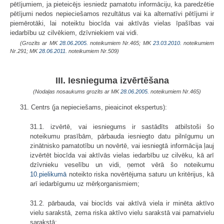
pētījumiem, ja pieteicējs iesniedz pamatotu informāciju, ka paredzētie
pētījumi nedos nepieciešamos rezultātus vai ka alternatīvi pētījumi ir
piemērotāki, lai noteiktu biocīda vai aktīvās vielas īpašības vai
iedarbību uz cilvēkiem, dzīvniekiem vai vidi.
(Grozīts ar MK
28.06.2005.
noteikumiem Nr.465; MK
23.03.2010.
noteikumiem
Nr.291; MK
28.06.2011.
noteikumiem Nr.509)
III. Iesnieguma izvērtēšana
(Nodaļas nosaukums grozīts ar MK
28.06.2005.
noteikumiem Nr.465)
31. Centrs (ja nepieciešams, pieaicinot ekspertus):
31.1. izvērtē, vai iesniegums ir sastādīts atbilstoši šo
noteikumu prasībām, pārbauda iesniegto datu pilnīgumu un
zinātnisko pamatotību un novērtē, vai iesniegtā informācija ļauj
izvērtēt biocīda vai aktīvās vielas iedarbību uz cilvēku, kā arī
dzīvnieku veselību un vidi, ņemot vērā šo noteikumu
10.pielikumā
noteikto riska novērtējuma saturu un kritērijus, kā
arī iedarbīgumu uz mērķorganismiem;
31.2. pārbauda, vai biocīds vai aktīvā viela ir minēta aktīvo
vielu sarakstā, zema riska aktīvo vielu sarakstā vai pamatvielu
sarakstā;