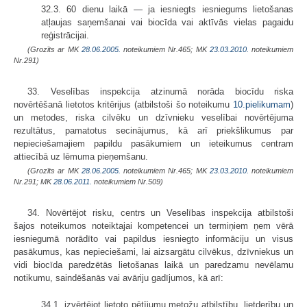
32.3. 60 dienu laikā — ja iesniegts iesniegums lietošanas
atļaujas saņemšanai vai biocīda vai aktīvās vielas pagaidu
reģistrācijai.
(Grozīts ar MK
28.06.2005.
noteikumiem Nr.465; MK
23.03.2010.
noteikumiem
Nr.291)
33. Veselības inspekcija atzinumā norāda biocīdu riska
novērtēšanā lietotos kritērijus (atbilstoši šo noteikumu
10.pielikumam
)
un metodes, riska cilvēku un dzīvnieku veselībai novērtējuma
rezultātus, pamatotus secinājumus, kā arī priekšlikumus par
nepieciešamajiem papildu pasākumiem un ieteikumus centram
attiecībā uz lēmuma pieņemšanu.
(Grozīts ar MK
28.06.2005.
noteikumiem Nr.465; MK
23.03.2010.
noteikumiem
Nr.291; MK
28.06.2011.
noteikumiem Nr.509)
34. Novērtējot risku, centrs un Veselības inspekcija atbilstoši
šajos noteikumos noteiktajai kompetencei un termiņiem ņem vērā
iesniegumā norādīto vai papildus iesniegto informāciju un visus
pasākumus, kas nepieciešami, lai aizsargātu cilvēkus, dzīvniekus un
vidi biocīda paredzētās lietošanas laikā un paredzamu nevēlamu
notikumu, saindēšanās vai avāriju gadījumos, kā arī:
34.1. izvērtējot lietoto pētījumu metožu atbilstību, lietderību un