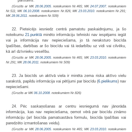
pārstāvis.
(Grozīts ar MK
28.06.2005.
noteikumiem Nr.465; MK
24.07.2007.
noteikumiem
Nr.511; MK
06.10.2008.
noteikumiem Nr.826; MK
23.03.2010.
noteikumiem Nr.291;
MK
28.06.2011.
noteikumiem Nr.509)
22. Pieteicējs iesniedz centrā pamatotu paskaidrojumu, ja šo
noteikumu
21.punktā
minēto informāciju tehniski nav iespējams iegūt
vai ja informācija nav nepieciešama, jo tā neraksturo biocīda
īpašības, darbības ar šo biocīdu vai tā iedarbību uz vidi vai cilvēku,
kā arī dzīvnieku veselību.
(Grozīts ar MK
28.06.2005.
noteikumiem Nr.465; MK
23.03.2010.
noteikumiem
Nr.291; MK
28.06.2011.
noteikumiem Nr.509)
23. Ja biocīds un aktīvā viela ir minēta zema riska aktīvo vielu
sarakstā, papildu informācija vai pētījumi par biocīdu (
6.pielikums
) nav
nepieciešami.
(Grozīts ar MK
06.10.2008.
noteikumiem Nr.826)
24. Pēc saskaņošanas ar centru iesniegumā nav jānorāda
informācija, kas nav nepieciešama, ņemot vērā par biocīdu zināmo
informāciju (arī biocīda pamatsastāva formulu, biocīda īpašības vai
paredzēto izmantošanas veidu).
(Grozīts ar MK
28.06.2005.
noteikumiem Nr.465; MK
23.03.2010.
noteikumiem