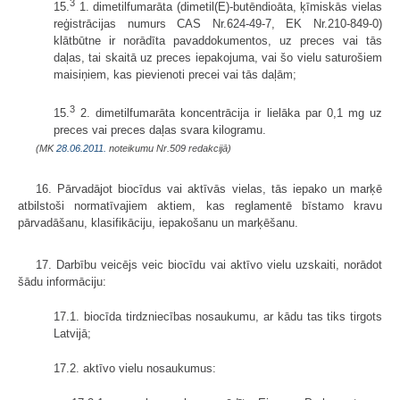
3
15.
1. dimetilfumarāta (dimetil(E)-butēndioāta, ķīmiskās vielas
reģistrācijas numurs CAS Nr.624-49-7, EK Nr.210-849-0)
klātbūtne ir norādīta pavaddokumentos, uz preces vai tās
daļas, tai skaitā uz preces iepakojuma, vai šo vielu saturošiem
maisiņiem, kas pievienoti precei vai tās daļām;
3
15.
2. dimetilfumarāta koncentrācija ir lielāka par 0,1 mg uz
preces vai preces daļas svara kilogramu.
(MK
28.06.2011.
noteikumu Nr.509 redakcijā)
16. Pārvadājot biocīdus vai aktīvās vielas, tās iepako un marķē
atbilstoši normatīvajiem aktiem, kas reglamentē bīstamo kravu
pārvadāšanu, klasifikāciju, iepakošanu un marķēšanu.
17. Darbību veicējs veic biocīdu vai aktīvo vielu uzskaiti, norādot
šādu informāciju:
17.1. biocīda tirdzniecības nosaukumu, ar kādu tas tiks tirgots
Latvijā;
17.2. aktīvo vielu nosaukumus: