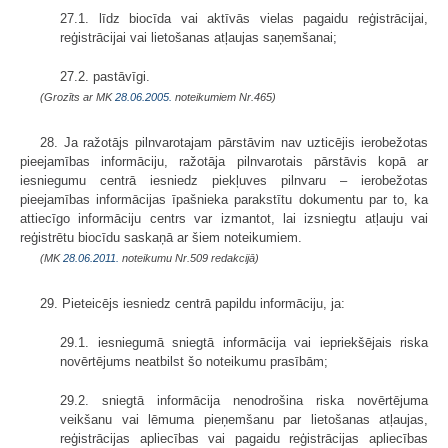
27.1. līdz biocīda vai aktīvās vielas pagaidu reģistrācijai,
reģistrācijai vai lietošanas atļaujas saņemšanai;
27.2. pastāvīgi.
(Grozīts ar MK
28.06.2005.
noteikumiem Nr.465)
28. Ja ražotājs pilnvarotajam pārstāvim nav uzticējis ierobežotas
pieejamības informāciju, ražotāja pilnvarotais pārstāvis kopā ar
iesniegumu centrā iesniedz piekļuves pilnvaru – ierobežotas
pieejamības informācijas īpašnieka parakstītu dokumentu par to, ka
attiecīgo informāciju centrs var izmantot, lai izsniegtu atļauju vai
reģistrētu biocīdu saskaņā ar šiem noteikumiem.
(MK
28.06.2011.
noteikumu Nr.509 redakcijā)
29. Pieteicējs iesniedz centrā papildu informāciju, ja:
29.1. iesniegumā sniegtā informācija vai iepriekšējais riska
novērtējums neatbilst šo noteikumu prasībām;
29.2. sniegtā informācija nenodrošina riska novērtējuma
veikšanu vai lēmuma pieņemšanu par lietošanas atļaujas,
reģistrācijas apliecības vai pagaidu reģistrācijas apliecības