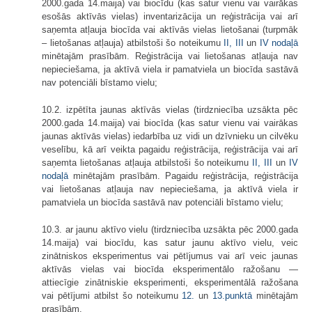
2000.gada 14.maija) vai biocīdu (kas satur vienu vai vairākas
esošās aktīvās vielas) inventarizācija un reģistrācija vai arī
saņemta atļauja biocīda vai aktīvās vielas lietošanai (turpmāk
– lietošanas atļauja) atbilstoši šo noteikumu
II,
III
un
IV nodaļā
minētajām prasībām. Reģistrācija vai lietošanas atļauja nav
nepieciešama, ja aktīvā viela ir pamatviela un biocīda sastāvā
nav potenciāli bīstamo vielu;
10.2. izpētīta jaunas aktīvās vielas (tirdzniecība uzsākta pēc
2000.gada 14.maija) vai biocīda (kas satur vienu vai vairākas
jaunas aktīvās vielas) iedarbība uz vidi un dzīvnieku un cilvēku
veselību, kā arī veikta pagaidu reģistrācija, reģistrācija vai arī
saņemta lietošanas atļauja atbilstoši šo noteikumu
II,
III
un
IV
nodaļā
minētajām prasībām. Pagaidu reģistrācija, reģistrācija
vai lietošanas atļauja nav nepieciešama, ja aktīvā viela ir
pamatviela un biocīda sastāvā nav potenciāli bīstamo vielu;
10.3. ar jaunu aktīvo vielu (tirdzniecība uzsākta pēc 2000.gada
14.maija) vai biocīdu, kas satur jaunu aktīvo vielu, veic
zinātniskos eksperimentus vai pētījumus vai arī veic jaunas
aktīvās vielas vai biocīda eksperimentālo ražošanu —
attiecīgie zinātniskie eksperimenti, eksperimentālā ražošana
vai pētījumi atbilst šo noteikumu
12.
un
13.punktā
minētajām
prasībām.