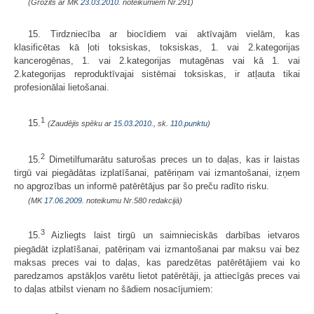
(Grozīts ar MK
23.03.2010.
noteikumiem Nr.291)
15. Tirdzniecība ar biocīdiem vai aktīvajām vielām, kas
klasificētas kā ļoti toksiskas, toksiskas, 1. vai 2.kategorijas
kancerogēnas, 1. vai 2.kategorijas mutagēnas vai kā 1. vai
2.kategorijas reproduktīvajai sistēmai toksiskas, ir atļauta tikai
profesionālai lietošanai.
1
15.
(Zaudējis spēku ar
15.03.2010.
, sk.
110.punktu
)
2
15.
Dimetilfumarātu saturošas preces un to daļas, kas ir laistas
tirgū vai piegādātas izplatīšanai, patēriņam vai izmantošanai, izņem
no apgrozības un informē patērētājus par šo preču radīto risku.
(MK
17.06.2009.
noteikumu Nr.580 redakcijā)
3
15.
Aizliegts laist tirgū un saimnieciskās darbības ietvaros
piegādāt izplatīšanai, patēriņam vai izmantošanai par maksu vai bez
maksas preces vai to daļas, kas paredzētas patērētājiem vai ko
paredzamos apstākļos varētu lietot patērētāji, ja attiecīgās preces vai
to daļas atbilst vienam no šādiem nosacījumiem: