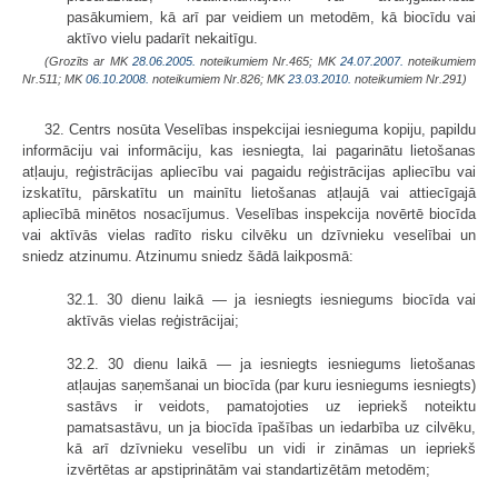
pasākumiem, kā arī par veidiem un metodēm, kā biocīdu vai
aktīvo vielu padarīt nekaitīgu.
(Grozīts ar MK
28.06.2005.
noteikumiem Nr.465; MK
24.07.2007.
noteikumiem
Nr.511; MK
06.10.2008.
noteikumiem Nr.826; MK
23.03.2010.
noteikumiem Nr.291)
32. Centrs nosūta Veselības inspekcijai iesnieguma kopiju, papildu
informāciju vai informāciju, kas iesniegta, lai pagarinātu lietošanas
atļauju, reģistrācijas apliecību vai pagaidu reģistrācijas apliecību vai
izskatītu, pārskatītu un mainītu lietošanas atļaujā vai attiecīgajā
apliecībā minētos nosacījumus. Veselības inspekcija novērtē biocīda
vai aktīvās vielas radīto risku cilvēku un dzīvnieku veselībai un
sniedz atzinumu. Atzinumu sniedz šādā laikposmā:
32.1. 30 dienu laikā — ja iesniegts iesniegums biocīda vai
aktīvās vielas reģistrācijai;
32.2. 30 dienu laikā — ja iesniegts iesniegums lietošanas
atļaujas saņemšanai un biocīda (par kuru iesniegums iesniegts)
sastāvs ir veidots, pamatojoties uz iepriekš noteiktu
pamatsastāvu, un ja biocīda īpašības un iedarbība uz cilvēku,
kā arī dzīvnieku veselību un vidi ir zināmas un iepriekš
izvērtētas ar apstiprinātām vai standartizētām metodēm;