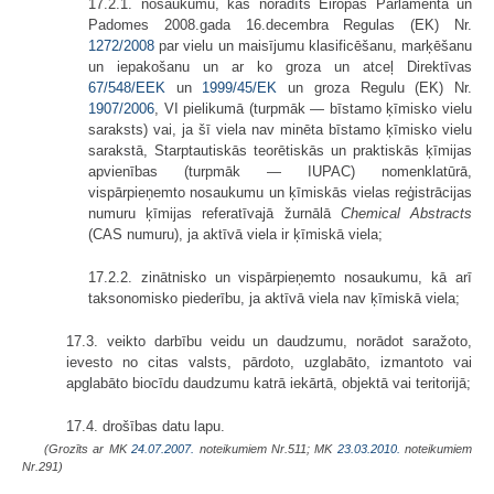
17.2.1. nosaukumu, kas norādīts Eiropas Parlamenta un
Padomes 2008.gada 16.decembra Regulas (EK) Nr.
1272/2008
par vielu un maisījumu klasificēšanu, marķēšanu
un iepakošanu un ar ko groza un atceļ Direktīvas
67/548/EEK
un
1999/45/EK
un groza Regulu (EK) Nr.
1907/2006
, VI pielikumā (turpmāk — bīstamo ķīmisko vielu
saraksts) vai, ja šī viela nav minēta bīstamo ķīmisko vielu
sarakstā, Starptautiskās teorētiskās un praktiskās ķīmijas
apvienības (turpmāk — IUPAC) nomenklatūrā,
vispārpieņemto nosaukumu un ķīmiskās vielas reģistrācijas
numuru ķīmijas referatīvajā žurnālā
Chemical Abstracts
(CAS numuru), ja aktīvā viela ir ķīmiskā viela;
17.2.2. zinātnisko un vispārpieņemto nosaukumu, kā arī
taksonomisko piederību, ja aktīvā viela nav ķīmiskā viela;
17.3. veikto darbību veidu un daudzumu, norādot saražoto,
ievesto no citas valsts, pārdoto, uzglabāto, izmantoto vai
apglabāto biocīdu daudzumu katrā iekārtā, objektā vai teritorijā;
17.4. drošības datu lapu.
(Grozīts ar MK
24.07.2007.
noteikumiem Nr.511; MK
23.03.2010.
noteikumiem
Nr.291)