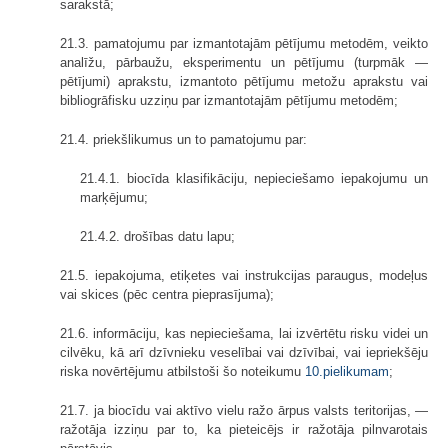
sarakstā;
21.3. pamatojumu par izmantotajām pētījumu metodēm, veikto
analīžu, pārbaužu, eksperimentu un pētījumu (turpmāk —
pētījumi) aprakstu, izmantoto pētījumu metožu aprakstu vai
bibliogrāfisku uzziņu par izmantotajām pētījumu metodēm;
21.4. priekšlikumus un to pamatojumu par:
21.4.1. biocīda klasifikāciju, nepieciešamo iepakojumu un
marķējumu;
21.4.2. drošības datu lapu;
21.5. iepakojuma, etiķetes vai instrukcijas paraugus, modeļus
vai skices (pēc centra pieprasījuma);
21.6. informāciju, kas nepieciešama, lai izvērtētu risku videi un
cilvēku, kā arī dzīvnieku veselībai vai dzīvībai, vai iepriekšēju
riska novērtējumu atbilstoši šo noteikumu
10.pielikumam
;
21.7. ja biocīdu vai aktīvo vielu ražo ārpus valsts teritorijas, —
ražotāja izziņu par to, ka pieteicējs ir ražotāja pilnvarotais