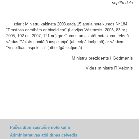
septīto daļu
Izdarīt Ministru kabineta 2003.gada 15.aprīļa noteikumos Nr.184
"Prasības darbībām ar biocīdiem" (Latvijas Vēstnesis, 2003, 83.nr.;
2005, 102.nr.; 2007, 121.nr.) grozījumus un aizstāt noteikumu tekstā
vārdus "Valsts sanitārā inspekcija" (attiecīgā locījumā) ar vārdiem
"Veselības inspekcija" (attiecīgā locījumā).
Ministru prezidents I.Godmanis
Vides ministrs R.Vējonis
Pašvaldību saistošie noteikumi
Administratīvās atbildības ceļvedis