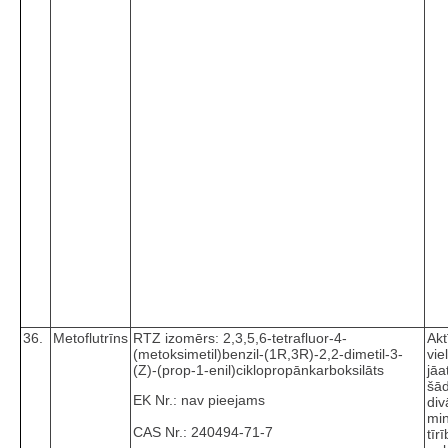
36.
Metoflutrīns
RTZ izomērs: 2,3,5,6-tetrafluor-4-
Akt
(metoksimetil)benzil-(1R,3R)-2,2-dimetil-3-
vie
(Z)-(prop-1-enil)ciklopropānkarboksilāts
jāa
šā
EK Nr.: nav pieejams
di
mi
CAS Nr.: 240494-71-7
tīr