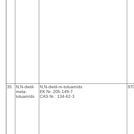
35.
N,N-dietil-
N,N-dietil-m-toluamīds
970
meta-
EK Nr. 205-149-7
toluamīds
CAS Nr.: 134-62-3