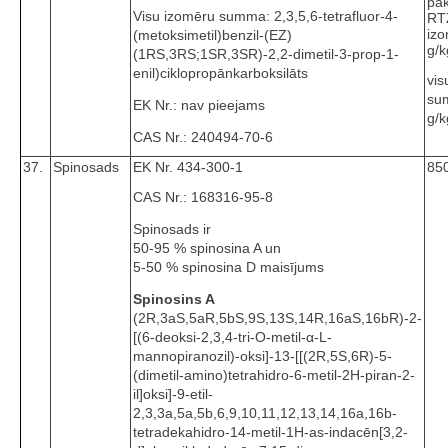
pa
Visu izomēru summa: 2,3,5,6-tetrafluor-4-
RT
iz
(metoksimetil)benzil-(EZ)
g/k
(1RS,3RS;1SR,3SR)-2,2-dimetil-3-prop-1-
enil)ciklopropānkarboksilāts
vis
su
EK Nr.: nav pieejams
g/k
CAS Nr.: 240494-70-6
37.
Spinosads
EK Nr. 434-300-1
850
CAS Nr.: 168316-95-8
Spinosads ir
50-95 % spinosina A un
5-50 % spinosina D maisījums
Spinosins A
(2R,3aS,5aR,5bS,9S,13S,14R,16aS,16bR)-2-
[(6-deoksi-2,3,4-tri-O-metil-α-L-
mannopiranozil)-oksi]-13-[[(2R,5S,6R)-5-
(dimetil-amino)tetrahidro-6-metil-2H-piran-2-
il]oksi]-9-etil-
2,3,3a,5a,5b,6,9,10,11,12,13,14,16a,16b-
tetradekahidro-14-metil-1H-as-indacēn[3,2-