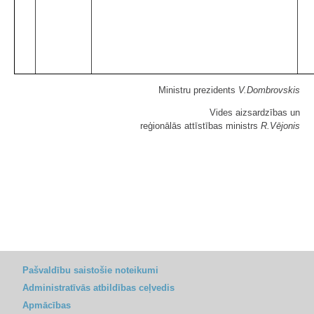
Ministru prezidents
V.Dombrovskis
Vides aizsardzības un
reģionālās attīstības ministrs
R.Vējonis
Pašvaldību saistošie noteikumi
Administratīvās atbildības ceļvedis
Apmācības