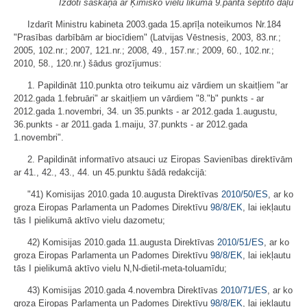
Izdoti saskaņā ar Ķīmisko vielu likuma 9.panta septīto daļu
Izdarīt Ministru kabineta 2003.gada 15.aprīļa noteikumos Nr.184
"Prasības darbībām ar biocīdiem" (Latvijas Vēstnesis, 2003, 83.nr.;
2005, 102.nr.; 2007, 121.nr.; 2008, 49., 157.nr.; 2009, 60., 102.nr.;
2010, 58., 120.nr.) šādus grozījumus:
1. Papildināt 110.punkta otro teikumu aiz vārdiem un skaitļiem "ar
2012.gada 1.februāri" ar skaitļiem un vārdiem "8."b" punkts - ar
2012.gada 1.novembri, 34. un 35.punkts - ar 2012.gada 1.augustu,
36.punkts - ar 2011.gada 1.maiju, 37.punkts - ar 2012.gada
1.novembri".
2. Papildināt informatīvo atsauci uz Eiropas Savienības direktīvām
ar 41., 42., 43., 44. un 45.punktu šādā redakcijā:
"41) Komisijas 2010.gada 10.augusta Direktīvas
2010/50/ES
, ar ko
groza Eiropas Parlamenta un Padomes Direktīvu
98/8/EK
, lai iekļautu
tās I pielikumā aktīvo vielu dazometu;
42) Komisijas 2010.gada 11.augusta Direktīvas
2010/51/ES
, ar ko
groza Eiropas Parlamenta un Padomes Direktīvu
98/8/EK
, lai iekļautu
tās I pielikumā aktīvo vielu N,N-dietil-meta-toluamīdu;
43) Komisijas 2010.gada 4.novembra Direktīvas
2010/71/ES
, ar ko
groza Eiropas Parlamenta un Padomes Direktīvu
98/8/EK
, lai iekļautu