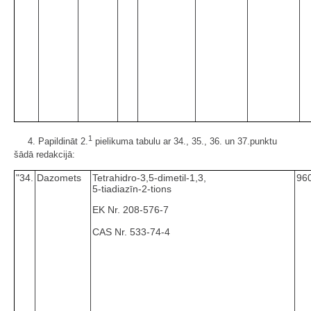
1
4. Papildināt 2.
pielikuma tabulu ar 34., 35., 36. un 37.punktu
šādā redakcijā:
"34.
Dazomets
Tetrahidro-3,5-dimetil-1,3,
960
5-tiadiazīn-2-tions
EK Nr. 208-576-7
CAS Nr. 533-74-4