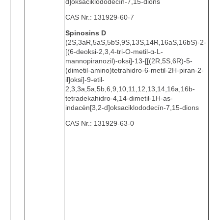
d]oksaciklododecīn-7,15-dions
CAS Nr.: 131929-60-7
Spinosins D
(2S,3aR,5aS,5bS,9S,13S,14R,16aS,16bS)-2-
[(6-deoksi-2,3,4-tri-O-metil-α-L-
mannopiranozil)-oksi]-13-[[(2R,5S,6R)-5-
(dimetil-amino)tetrahidro-6-metil-2H-piran-2-
il]oksi]-9-etil-
2,3,3a,5a,5b,6,9,10,11,12,13,14,16a,16b-
tetradekahidro-4,14-dimetil-1H-as-
indacēn[3,2-d]oksaciklododecīn-7,15-dions
CAS Nr.: 131929-63-0