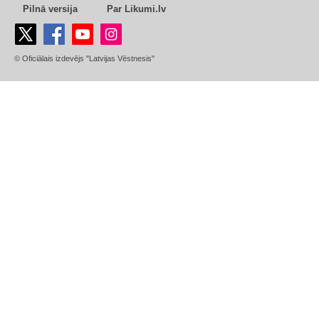
Pilnā versija
Par Likumi.lv
© Oficiālais izdevējs "Latvijas Vēstnesis"