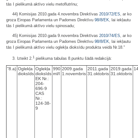
tās I pielikumā aktīvo vielu metoflutrīnu;
44) Komisijas 2010.gada 4.novembra Direktīvas
2010/72/ES
, ar ko
groza Eiropas Parlamenta un Padomes Direktīvu
98/8/EK
, lai iekļautu
tās I pielikumā aktīvo vielu spinosadu;
45) Komisijas 2010.gada 9.novembra Direktīvas
2010/74/ES
, ar ko
groza Eiropas Parlamenta un Padomes Direktīvu
98/8/EK
, lai iekļautu
tās I pielikumā aktīvo vielu oglekļa dioksīdu produkta veidā Nr.18."
1
3. Izteikt 2.
pielikuma tabulas 8.punktu šādā redakcijā:
"8.a)
Oglekļa
Oglekļa
990
2009.gada
2011.gada
2019.gada
14
dioksīds
dioksīds
ml/l
1.novembris
31.oktobris
31.oktobris
EK Nr.:
204-
696-9
CAS
Nr.:
124-38-
9