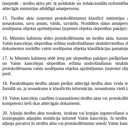
(turpmāk - tiesību akts) pēc tā juridiskās un redakcionālās noformēša
attiecīgās ministrijas atbildīgā amatpersona.
15. Tiesību aktu (izņemot protokollēmumu) klasificē ministrijas a
nosaukumu, savu amatu, vārdu, uzvārdu. Norādītos datus amatpersona
noslēpuma objekta apzīmējumus (izņemot objekta slepenības pakāpi) n
16. Ministru kabineta sēdes protokollēmumu un tiesību aktu, kuram s
Valsts kancelejas slepenības režīma nodrošināšanas struktūrvienības da
dokumentos norādīto valsts noslēpuma objekta klasifikācijas pamatoj
17. Ja Ministru kabineta sēdē lemj par slepenības pakāpes piešķirš
un Valsts kancelejas slepenības režīma nodrošināšanas struktūr
protokollēmuma valsts noslēpuma objekta apzīmējumus (izņemot objek
pusē.
18. Parakstītajam tiesību aktam piešķir attiecīgā tiesību akta veida r
žurnālā un, ja nosaukums ir klasificēta informācija, nosaukuma vietā 
19. Valsts kanceleja cauršūtu (caurauklotu) tiesību akta vai protokol
kompetenci tieši skar attiecīgais dokuments.
20. Atļauju tiesību akta noraksta, izraksta vai kopijas izgatavošanai sni
izsniegtajām atļaujām institūcija informē Valsts kanceleju. Ja tiesīb
atļauju pavairot šo tiesību aktu vai protokollēmumu sniedz Valsts kanc