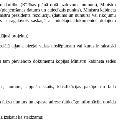
rēto darbību (Rīcības plānā dotā uzdevuma numurs), Ministru
 (pieņemšanas datums un attiecīgais punkts), Ministru kabineta
istru prezidenta rezolūciju (datums un numurs) vai rīkojumu
kts ir sagatavots saskaņā ar minētajos dokumentos dotajiem
dājusi projektu);
iālā atļauja pieejai valsts noslēpumam vai kuras ir rakstiski
 un tam pievienoto dokumentu kopijas Ministru kabineta sēdes
, numurs, lappušu skaits, klasifikācijas pakāpe un faila
n faksa numurs un e-pasta adrese (attiecīgo informāciju norāda
z izskatīt kā steidzamu;