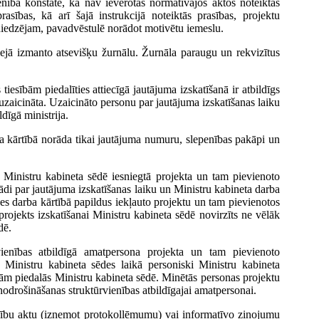
enība konstatē, ka nav ievērotas normatīvajos aktos noteiktās
sības, kā arī šajā instrukcijā noteiktās prasības, projektu
niedzējam, pavadvēstulē norādot motivētu iemeslu.
ejā izmanto atsevišķu žurnālu. Žurnāla paraugu un rekvizītus
 tiesībām piedalīties attiecīgā jautājuma izskatīšanā ir atbildīgs
 uzaicināta. Uzaicināto personu par jautājuma izskatīšanas laiku
dīgā ministrija.
ba kārtībā norāda tikai jautājuma numuru, slepenības pakāpi un
i Ministru kabineta sēdē iesniegtā projekta un tam pievienoto
ādi par jautājuma izskatīšanas laiku un Ministru kabineta darba
des darba kārtībā papildus iekļauto projektu un tam pievienotos
rojekts izskatīšanai Ministru kabineta sēdē novirzīts ne vēlāk
dē.
vienības atbildīgā amatpersona projekta un tam pievienoto
Ministru kabineta sēdes laikā personiski Ministru kabineta
ām piedalās Ministru kabineta sēdē. Minētās personas projektu
nodrošināšanas struktūrvienības atbildīgajai amatpersonai.
esību aktu (izņemot protokollēmumu) vai informatīvo ziņojumu