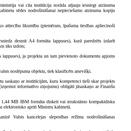
inistrija vai cita institūcija norāda atļauju iesniegt atzinuma
 kabineta sēdes nodrošināšanai nepieciešamo atzinuma kopiju
ko attiecību likumību (piemēram, īpašuma tiesības apliecinoši
ārsniedz desmit A4 formāta lappuses), kurā paredzēts izdarīt
ts tiks izdots;
s lappuses), ja projekta un tam pievienoto dokumentu apjoms
lsts noslēpuma objektu, tiek klasificēts atsevišķi.
tu saskaņo ar institūcijām, kuru kompetenci tieši skar projekts
 (izņemot informatīvo ziņojumu) obligāti jāsaskaņo ar Finanšu
.5" 1,44 MB IBM formāta disketi vai ierakstāmo kompaktdisku
u elektronisko apriti Ministru kabinetā.
anizē Valsts kancelejas slepenības režīma nodrošināšanas