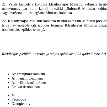
21. Valsts kanceleja kontrolē klasificētajos Ministru kabineta ties
uzdevumus, par kuru izpildi rakstiski jāinformē Ministru kabin
sagatavošana un iesniegšana Ministru kabinetā.
22. Klasificētajos Ministru kabineta tiesību aktos un Ministru prezi
tajos nav noteikts cits izpildes termiņš. Klasificētās Ministru prez
noteikts cits izpildes termiņš.
Redakcijas piebilde: instrukcija stājas spēkā ar 2003.gada 5.februāri.
Ar grozījumu sarakstu
Ar manām piezīmēm
Ar lielāka izmēra fontu
Drukāt tiesību aktu
X
Facebook
Draugiem.lv