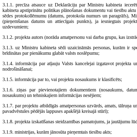
3.1.1. precīza atsauce uz Deklarāciju par Ministru kabineta iece
kabineta apstiprinātu politikas plānošanas dokumentu vai tiesību aktu
sēdes protokollēmumu (datums, protokola numurs un paragrāfs), Min
(pieņemšanas datums un attiecīgais punkts), ja iesniegtais proje
uzdevumiem;
3.1.2. projekta autors (norāda amatpersonu vai darba grupu, kas izstrā
3.1.3. uz Ministru kabineta sēdi uzaicināmās personas, kurām ir spec
brīdinātas par pienākumu glabāt valsts noslēpumu;
3.1.4. informācija par atļauju Valsts kancelejai izgatavot projekta
nodrošināšanai;
3.1.5. informācija par to, vai projekta nosaukums ir klasificēts;
3.1.6. ziņas par pievienotajiem dokumentiem (nosaukums, datums
nosaukums) un tehniskajiem informācijas nesējiem;
3.1.7. par projektu atbildīgās amatpersonas uzvārds, amats, tālruņa u
pavadvēstules pēdējās lappuses apakšējā kreisajā stūrī);
3.1.8. projekta izskatīšanas steidzamības pamatojums, ja jautājumu lūd
3.1.9. ministrijas, kurām jānosūta pieņemtais tiesību akts;