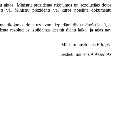
ību aktos, Ministru prezidenta rīkojumos un rezolūcijās dotos
ets vai Ministru prezidents vai kuros noteikta dokumentu
denta rīkojumos dotie uzdevumi izpildāmi divu mēnešu laikā, ja
identa rezolūcijas izpildāmas desmit dienu laikā, ja tajās nav
Ministru prezidents
E.Repše
Tieslietu ministrs
A.Aksenoks