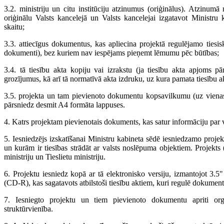
3.2. ministriju un citu institūciju atzinumus (oriģinālus). Atzinumā m
oriģinālu Valsts kancelejā un Valsts kancelejai izgatavot Ministru
skaitu;
3.3. attiecīgus dokumentus, kas apliecina projektā regulējamo tiesis
dokumenti), bez kuriem nav iespējams pieņemt lēmumu pēc būtības;
3.4. tā tiesību akta kopiju vai izrakstu (ja tiesību akta apjoms p
grozījumus, kā arī tā normatīvā akta izdruku, uz kura pamata tiesību ak
3.5. projekta un tam pievienoto dokumentu kopsavilkumu (uz viena
pārsniedz desmit A4 formāta lappuses.
4. Katrs projektam pievienotais dokuments, kas satur informāciju par va
5. Iesniedzējs izskatīšanai Ministru kabineta sēdē iesniedzamo projek
un kurām ir tiesības strādāt ar valsts noslēpuma objektiem. Projekts
ministriju un Tieslietu ministriju.
6. Projektu iesniedz kopā ar tā elektronisko versiju, izmantojot 3
(CD-R), kas sagatavots atbilstoši tiesību aktiem, kuri regulē dokument
7. Iesniegto projektu un tiem pievienoto dokumentu apriti org
struktūrvienība.