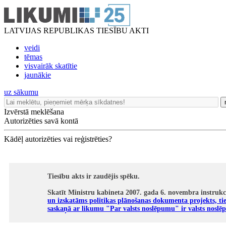
LATVIJAS REPUBLIKAS TIESĪBU AKTI
veidi
tēmas
visvairāk skatītie
jaunākie
uz sākumu
Izvērstā meklēšana
Autorizēties savā kontā
Kādēļ autorizēties vai reģistrēties?
Tiesību akts ir zaudējis spēku.
Skatīt Ministru kabineta 2007. gada 6. novembra instrukc
un izskatāms politikas plānošanas dokumenta projekts, tie
saskaņā ar likumu "Par valsts noslēpumu" ir valsts noslē