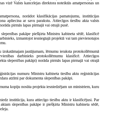
nas vizē Valsts kancelejas direktora noteiktās amatpersonas un
matpersona, norādot klasifikācijas pamatojumu, institūcijas
 apliecina ar savu parakstu. Attiecīgos tiesību akta valsts
orāda pirmās lapas pirmajā vai otrajā pusē.
lepenības pakāpe piešķirta Ministru kabineta sēdē, klasificē
rbinieks, izmantojot iesniegtajā projektā vai tam pievienotajos
umu.
anu izskatāmajam jautājumam, lēmumu ieraksta protokollēmumā
vienības darbinieks protokollēmumu klasificē. Attiecīgos
ta slepenības pakāpi) norāda pirmās lapas pirmajā vai otrajā
eģistrācijas numuru Ministru kabineta tiesību aktu reģistrācijas
izdara atzīmi par dokumenta slepenības pakāpi.
lēmuma kopiju nosūta projekta iesniedzējam un ministriem, kuru
edz institūcija, kura attiecīgo tiesību aktu ir klasificējusi. Par
u aktam slepenības pakāpe ir piešķirta Ministru kabineta sēdē,
eleja.