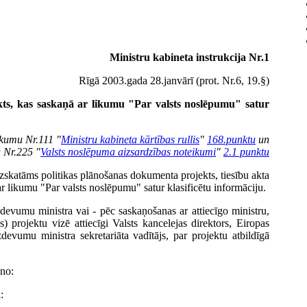
Ministru kabineta instrukcija Nr.1
Rīgā 2003.gada 28.janvārī (prot. Nr.6, 19.§)
ts, kas saskaņā ar likumu "Par valsts noslēpumu" satur
ikumu Nr.111 "
Ministru kabineta kārtības rullis
"
168.punktu
un
 Nr.225 "
Valsts noslēpuma aizsardzības noteikumi
"
2.1 punktu
izskatāms politikas plānošanas dokumenta projekts, tiesību akta
ar likumu "Par valsts noslēpumu" satur klasificētu informāciju.
zdevumu ministra vai - pēc saskaņošanas ar attiecīgo ministru,
) projektu vizē attiecīgi Valsts kancelejas direktors, Eiropas
uzdevumu ministra sekretariāta vadītājs, par projektu atbildīgā
eno:
: