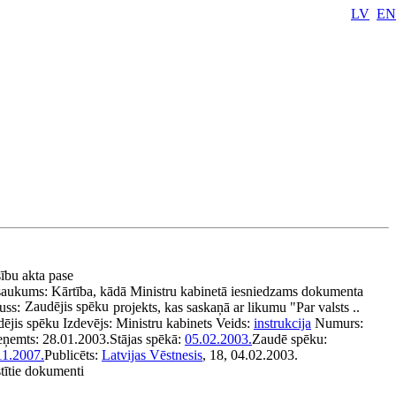
LV
EN
sību akta pase
aukums:
Kārtība, kādā Ministru kabinetā iesniedzams dokumenta
Zaudējis spēku
uss:
projekts, kas saskaņā ar likumu "Par valsts ..
dējis spēku
Izdevējs:
Ministru kabinets
Veids:
instrukcija
Numurs:
eņemts:
28.01.2003.
Stājas spēkā:
05.02.2003.
Zaudē spēku:
11.2007.
Publicēts:
Latvijas Vēstnesis
, 18, 04.02.2003.
stītie dokumenti