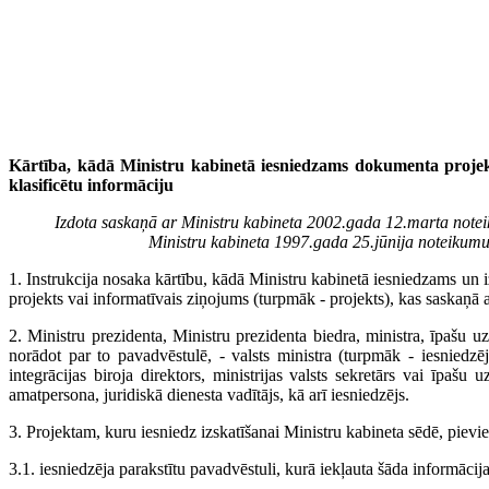
Kārtība, kādā Ministru kabinetā iesniedzams dokumenta projek
klasificētu informāciju
Izdota saskaņā ar Ministru kabineta 2002.gada 12.marta note
Ministru kabineta 1997.gada 25.jūnija noteikumu
1. Instrukcija nosaka kārtību, kādā Ministru kabinetā iesniedzams un 
projekts vai informatīvais ziņojums (turpmāk - projekts), kas saskaņā 
2. Ministru prezidenta, Ministru prezidenta biedra, ministra, īpašu u
norādot par to pavadvēstulē, - valsts ministra (turpmāk - iesniedzējs
integrācijas biroja direktors, ministrijas valsts sekretārs vai īpašu 
amatpersona, juridiskā dienesta vadītājs, kā arī iesniedzējs.
3. Projektam, kuru iesniedz izskatīšanai Ministru kabineta sēdē, pievi
3.1. iesniedzēja parakstītu pavadvēstuli, kurā iekļauta šāda informācija