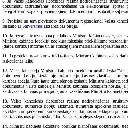
8. Ja Valsts kancelejas slepenības režīma nodrošināšanas struktūrvi
dokumentu izstrādāšanas, noformēšanas un elektroniskās aprites pra
nereģistrē un kopā ar pievienotajiem dokumentiem nosūta atpakaļ ies
9. Projekta un tam pievienoto dokumentu reģistrēšanai Valsts kancel
saskaņo ar
Satversmes
aizsardzības biroju.
10. Ja persona ir uzaicināta piedalīties Ministru kabineta sēdē, par tās
Ministru kabineta loceklis, pēc kura rakstiska priekšlikuma persona ir
(darba kārtību) informē un ar attiecīgajiem materiāliem iepazīstina atbil
11. Ja projekta nosaukums ir klasificēts, Ministru kabineta sēdes dar
izskatīšanas laiku.
12. Valsts kanceleja Ministru kabineta locekļiem nosūta izskatīšana
dokumentu kopiju, pievienojot informāciju, kas nav klasificēta, ar nor
kārtības sadaļu, kurā jautājumu plānots izskatīt. Ministru kabineta sē
dokumentus Valsts kanceleja Ministru kabineta locekļiem nosūta, ja p
kā divas darbdienas pirms jautājuma izskatīšanas Ministru kabineta sē
13. Valsts kancelejas slepenības režīma nodrošināšanas struktūr
dokumentu numurētu kopiju aizlīmētā numurētā aploksnē izsniedz 
locekļiem un personām, kuras saskaņā ar likumos noteiktajām pilnvar
pēc izskatīšanas personiski atdod Valsts kancelejas slepenības režīma 
14. Ministru kabinetā akceptēto politikas plānošanas dokumentu, ti