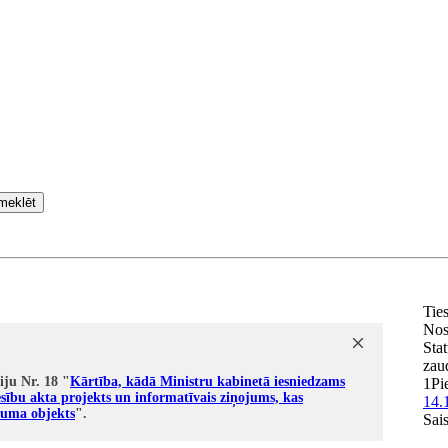
meklēt
Tie
Nos
Stat
zau
iju Nr. 18 "
Kārtība, kādā Ministru kabinetā iesniedzams
1
Pi
sību akta projekts un informatīvais ziņojums, kas
14.
puma objekts
".
Sai