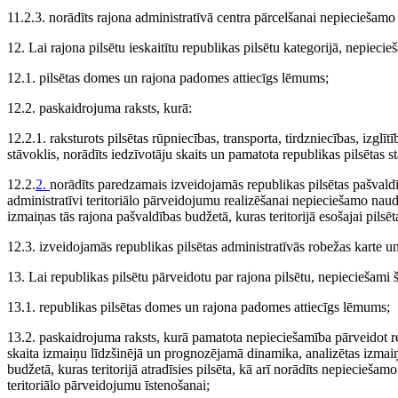
11.2.3. norādīts rajona administratīvā centra pārcelšanai nepieciešam
12. Lai rajona pilsētu ieskaitītu republikas pilsētu kategorijā, nepieci
12.1. pilsētas domes un rajona padomes attiecīgs lēmums;
12.2. paskaidrojuma raksts, kurā:
12.2.1. raksturots pilsētas rūpniecības, transporta, tirdzniecības, izglī
stāvoklis, norādīts iedzīvotāju skaits un pamatota republikas pilsētas 
12.2.
2.
norādīts paredzamais izveidojamās republikas pilsētas pašval
administratīvi teritoriālo pārveidojumu realizēšanai nepieciešamo naud
izmaiņas tās rajona pašvaldības budžetā, kuras teritorijā esošajai pilsēt
12.3. izveidojamās republikas pilsētas administratīvās robežas karte u
13. Lai republikas pilsētu pārveidotu par rajona pilsētu, nepieciešami
13.1. republikas pilsētas domes un rajona padomes attiecīgs lēmums;
13.2. paskaidrojuma raksts, kurā pamatota nepieciešamība pārveidot rep
skaita izmaiņu līdzšinējā un prognozējamā dinamika, analizētas izmaiņ
budžetā, kuras teritorijā atradīsies pilsēta, kā arī norādīts nepiecieša
teritoriālo pārveidojumu īstenošanai;