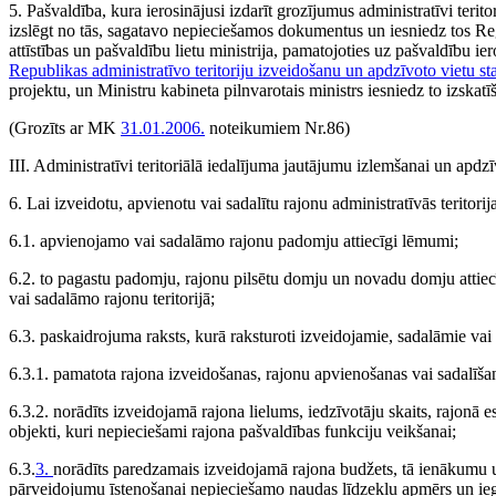
5. Pašvaldība, kura ierosinājusi izdarīt grozījumus administratīvi teritor
izslēgt no tās, sagatavo nepieciešamos dokumentus un iesniedz tos Reģi
attīstības un pašvaldību lietu ministrija, pamatojoties uz pašvaldību i
Republikas administratīvo teritoriju izveidošanu un apdzīvoto vietu st
projektu, un Ministru kabineta pilnvarotais ministrs iesniedz to izskatī
(Grozīts ar MK
31.01.2006.
noteikumiem Nr.86)
III. Administratīvi teritoriālā iedalījuma jautājumu izlemšanai un apd
6. Lai izveidotu, apvienotu vai sadalītu rajonu administratīvās teritori
6.1. apvienojamo vai sadalāmo rajonu padomju attiecīgi lēmumi;
6.2. to pagastu padomju, rajonu pilsētu domju un novadu domju attiecīg
vai sadalāmo rajonu teritorijā;
6.3. paskaidrojuma raksts, kurā raksturoti izveidojamie, sadalāmie vai
6.3.1. pamatota rajona izveidošanas, rajonu apvienošanas vai sadalīša
6.3.2. norādīts izveidojamā rajona lielums, iedzīvotāju skaits, rajonā es
objekti, kuri nepieciešami rajona pašvaldības funkciju veikšanai;
6.3.
3.
norādīts paredzamais izveidojamā rajona budžets, tā ienākumu un
pārveidojumu īstenošanai nepieciešamo naudas līdzekļu apmērs un ieg