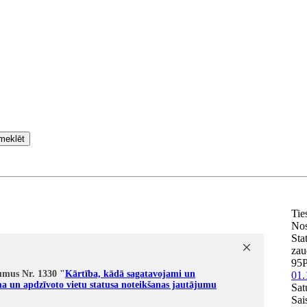
meklēt
Tie
No
Sta
zau
95
umus Nr. 1330 "
Kārtība, kādā sagatavojami un
01.
ma un apdzīvoto vietu statusa noteikšanas jautājumu
Sat
Sai