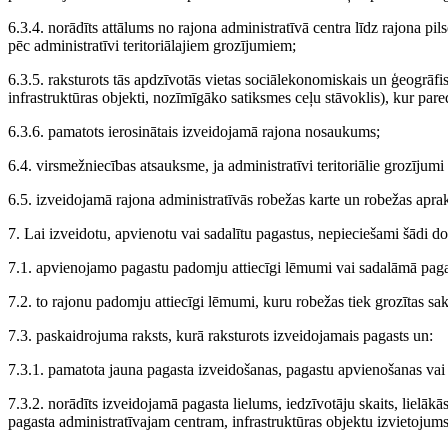
6.3.4. norādīts attālums no rajona administratīvā centra līdz rajona p
pēc administratīvi teritoriālajiem grozījumiem;
6.3.5. raksturots tās apdzīvotās vietas sociālekonomiskais un ģeogrāfiska
infrastruktūras objekti, nozīmīgāko satiksmes ceļu stāvoklis), kur pare
6.3.6. pamatots ierosinātais izveidojamā rajona nosaukums;
6.4. virsmežniecības atsauksme, ja administratīvi teritoriālie grozījumi 
6.5. izveidojamā rajona administratīvās robežas karte un robežas aprak
7. Lai izveidotu, apvienotu vai sadalītu pagastus, nepieciešami šādi d
7.1. apvienojamo pagastu padomju attiecīgi lēmumi vai sadalāmā pag
7.2. to rajonu padomju attiecīgi lēmumi, kuru robežas tiek grozītas s
7.3. paskaidrojuma raksts, kurā raksturots izveidojamais pagasts un:
7.3.1. pamatota jauna pagasta izveidošanas, pagastu apvienošanas vai
7.3.2. norādīts izveidojamā pagasta lielums, iedzīvotāju skaits, lielākā
pagasta administratīvajam centram, infrastruktūras objektu izvietojums