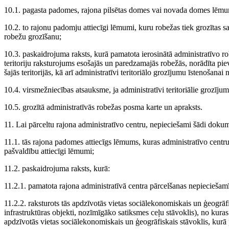
10.1. pagasta padomes, rajona pilsētas domes vai novada domes lēmum
10.2. to rajonu padomju attiecīgi lēmumi, kuru robežas tiek grozītas sa
robežu grozīšanu;
10.3. paskaidrojuma raksts, kurā pamatota ierosinātā administratīvo r
teritoriju raksturojums esošajās un paredzamajās robežās, norādīta piev
šajās teritorijās, kā arī administratīvi teritoriālo grozījumu īstenošan
10.4. virsmežniecības atsauksme, ja administratīvi teritoriālie grozījumi
10.5. grozītā administratīvās robežas posma karte un apraksts.
11. Lai pārceltu rajona administratīvo centru, nepieciešami šādi dokum
11.1. tās rajona padomes attiecīgs lēmums, kuras administratīvo centru ir
pašvaldību attiecīgi lēmumi;
11.2. paskaidrojuma raksts, kurā:
11.2.1. pamatota rajona administratīvā centra pārcelšanas nepieciešam
11.2.2. raksturots tās apdzīvotās vietas sociālekonomiskais un ģeogrāfisk
infrastruktūras objekti, nozīmīgāko satiksmes ceļu stāvoklis), no kuras t
apdzīvotās vietas sociālekonomiskais un ģeogrāfiskais stāvoklis, kurā 