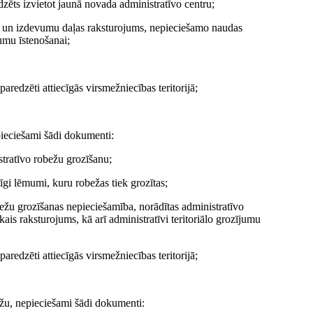
dzēts izvietot jaunā novada administratīvo centru;
u un izdevumu daļas raksturojums, nepieciešamo naudas
jumu īstenošanai;
paredzēti attiecīgās virsmežniecības teritorijā;
epieciešami šādi dokumenti:
tratīvo robežu grozīšanu;
gi lēmumi, kuru robežas tiek grozītas;
bežu grozīšanas nepieciešamība, norādītas administratīvo
kais raksturojums, kā arī administratīvi teritoriālo grozījumu
paredzēti attiecīgās virsmežniecības teritorijā;
ežu, nepieciešami šādi dokumenti: