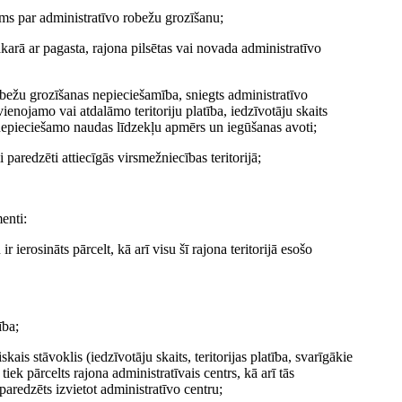
s par administratīvo robežu grozīšanu;
karā ar pagasta, rajona pilsētas vai novada administratīvo
obežu grozīšanas nepieciešamība, sniegts administratīvo
ienojamo vai atdalāmo teritoriju platība, iedzīvotāju skaits
ai nepieciešamo naudas līdzekļu apmērs un iegūšanas avoti;
 paredzēti attiecīgās virsmežniecības teritorijā;
enti:
 ierosināts pārcelt, kā arī visu šī rajona teritorijā esošo
ība;
ais stāvoklis (iedzīvotāju skaits, teritorijas platība, svarīgākie
iek pārcelts rajona administratīvais centrs, kā arī tās
paredzēts izvietot administratīvo centru;