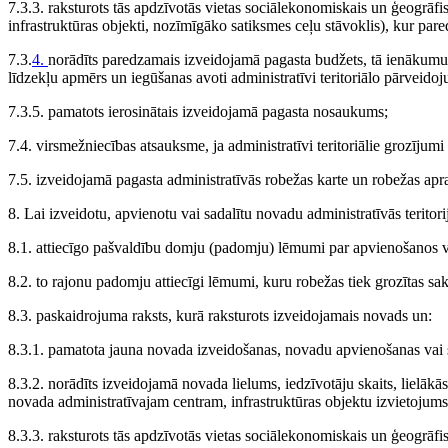
7.3.3. raksturots tās apdzīvotās vietas sociālekonomiskais un ģeogrāfiska
infrastruktūras objekti, nozīmīgāko satiksmes ceļu stāvoklis), kur pare
7.3.
4.
norādīts paredzamais izveidojamā pagasta budžets, tā ienākum
līdzekļu apmērs un iegūšanas avoti administratīvi teritoriālo pārveido
7.3.5. pamatots ierosinātais izveidojamā pagasta nosaukums;
7.4. virsmežniecības atsauksme, ja administratīvi teritoriālie grozījumi 
7.5. izveidojamā pagasta administratīvās robežas karte un robežas apra
8. Lai izveidotu, apvienotu vai sadalītu novadu administratīvās teritor
8.1. attiecīgo pašvaldību domju (padomju) lēmumi par apvienošanos 
8.2. to rajonu padomju attiecīgi lēmumi, kuru robežas tiek grozītas 
8.3. paskaidrojuma raksts, kurā raksturots izveidojamais novads un:
8.3.1. pamatota jauna novada izveidošanas, novadu apvienošanas vai 
8.3.2. norādīts izveidojamā novada lielums, iedzīvotāju skaits, lielākā
novada administratīvajam centram, infrastruktūras objektu izvietojums
8.3.3. raksturots tās apdzīvotās vietas sociālekonomiskais un ģeogrāfiska