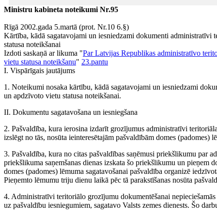
Ministru kabineta noteikumi Nr.95
Rīgā 2002.gada 5.martā (prot. Nr.10 6.§)
Kārtība, kādā sagatavojami un iesniedzami dokumenti administratīvi te
statusa noteikšanai
Izdoti saskaņā ar likuma "
Par Latvijas Republikas administratīvo terit
vietu statusa noteikšanu
"
23.pantu
I. Vispārīgais jautājums
1. Noteikumi nosaka kārtību, kādā sagatavojami un iesniedzami dokume
un apdzīvoto vietu statusa noteikšanai.
II. Dokumentu sagatavošana un iesniegšana
2. Pašvaldība, kura ierosina izdarīt grozījumus administratīvi teritoriāla
izslēgt no tās, nosūta ieinteresētajām pašvaldībām domes (padomes) 
3. Pašvaldība, kura no citas pašvaldības saņēmusi priekšlikumu par adm
priekšlikuma saņemšanas dienas izskata šo priekšlikumu un pieņem d
domes (padomes) lēmuma sagatavošanai pašvaldība organizē iedzīvotāju
Pieņemto lēmumu triju dienu laikā pēc tā parakstīšanas nosūta pašvaldīb
4. Administratīvi teritoriālo grozījumu dokumentēšanai nepieciešamās
uz pašvaldību iesniegumiem, sagatavo Valsts zemes dienests. Šo darbu 