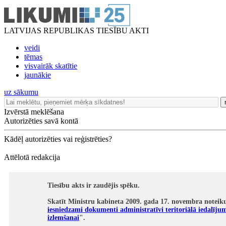
LATVIJAS REPUBLIKAS TIESĪBU AKTI
veidi
tēmas
visvairāk skatītie
jaunākie
uz sākumu
Izvērstā meklēšana
Autorizēties savā kontā
Kādēļ autorizēties vai reģistrēties?
Attēlotā redakcija
Tiesību akts ir zaudējis spēku.
Skatīt Ministru kabineta 2009. gada 17. novembra noteik
iesniedzami dokumenti administratīvi teritoriālā iedalīju
izlemšanai
".