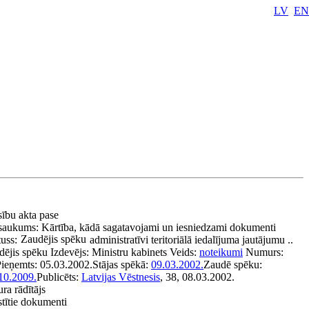
LV
EN
sību akta pase
saukums:
Kārtība, kādā sagatavojami un iesniedzami dokumenti
Zaudējis spēku
tuss:
administratīvi teritoriālā iedalījuma jautājumu ..
dējis spēku
Izdevējs:
Ministru kabinets
Veids:
noteikumi
Numurs:
Pieņemts:
05.03.2002.
Stājas spēkā:
09.03.2002.
Zaudē spēku:
10.2009.
Publicēts:
Latvijas Vēstnesis
, 38, 08.03.2002.
ura rādītājs
stītie dokumenti