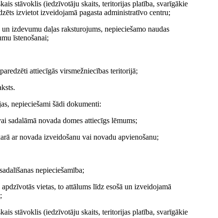
is stāvoklis (iedzīvotāju skaits, teritorijas platība, svarīgākie
dzēts izvietot izveidojamā pagasta administratīvo centru;
u un izdevumu daļas raksturojums, nepieciešamo naudas
jumu īstenošanai;
paredzēti attiecīgās virsmežniecības teritorijā;
ksts.
ijas, nepieciešami šādi dokumenti:
vai sadalāmā novada domes attiecīgs lēmums;
sakarā ar novada izveidošanu vai novadu apvienošanu;
sadalīšanas nepieciešamība;
s apdzīvotās vietas, to attālums līdz esošā un izveidojamā
;
is stāvoklis (iedzīvotāju skaits, teritorijas platība, svarīgākie