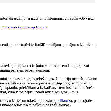
ritoriālā iedalījuma jautājumu izlemšanai un apdzīvoto vietu
oriju izveidošanu un apdzīvoto
nti administratīvi teritoriālā iedalījuma jautājumu izlemšanai
jā iedalījumā, kā arī ieskaitīt ciemus pilsētu kategorijā vai
lēmumu par šiem ierosinājumiem.
inistratīvās teritorijas robežu grozīšanu, triju mēnešu laikā no
omes (padomes) lēmumu par ierosinātajiem grozījumiem. Ja
 aptauju, priekšlikuma izskatīšanas termiņš ir četri mēneši.
ai, kura ierosinājusi izdarīt attiecīgos grozījumus.
 robežu kartes un robežu aprakstus (
pielikums
), pamatojoties
finansē ieinteresētā pašvaldība (pašvaldības).