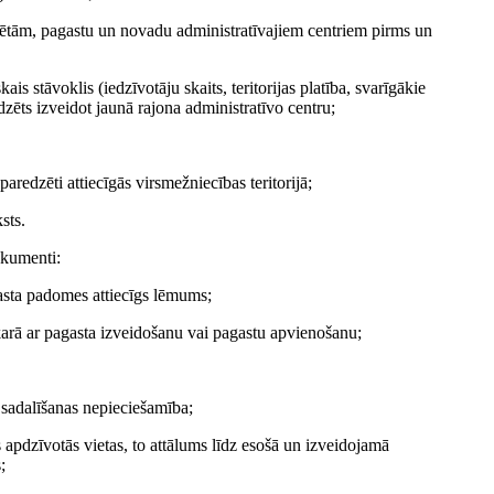
ilsētām, pagastu un novadu administratīvajiem centriem pirms un
is stāvoklis (iedzīvotāju skaits, teritorijas platība, svarīgākie
dzēts izveidot jaunā rajona administratīvo centru;
paredzēti attiecīgās virsmežniecības teritorijā;
sts.
okumenti:
asta padomes attiecīgs lēmums;
akarā ar pagasta izveidošanu vai pagastu apvienošanu;
 sadalīšanas nepieciešamība;
s apdzīvotās vietas, to attālums līdz esošā un izveidojamā
;