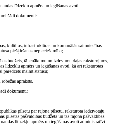
o naudas līdzekļu apmērs un iegūšanas avoti.
ešami šādi dokumenti:
tības, kultūras, infrastruktūras un komunālās saimniecības
statusa piešķiršanas nepieciešamība;
dības budžets, tā ienākumu un izdevumu daļas raksturojums,
as līdzekļu apmērs un iegūšanas avoti, kā arī raksturotas
ai paredzēts mainīt statusu;
n robežas apraksts.
 šādi dokumenti:
ublikas pilsētu par rajona pilsētu, raksturota iedzīvotāju
as pilsētas pašvaldības budžetā un tās rajona pašvaldības
mo naudas līdzekļu apmērs un iegūšanas avoti administratīvi