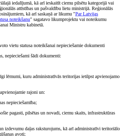
iālajā iedalījumā, kā arī ieskaitīt ciemu pilsētu kategorijā vai
onālās attīstības un pašvaldību lietu ministrijā. Reģionālās
erosinājumiem, kā arī saskaņā ar likumu "
Par Latvijas
atusa noteikšanu
" sagatavo likumprojektu vai noteikumu
šanai Ministru kabinetā.
zīvoto vietu statusa noteikšanai nepieciešamie dokumenti
jas, nepieciešami šādi dokumenti:
i lēmumi, kuru administratīvās teritorijas ietilpst apvienojamo
 apvienojamie rajoni un:
nas nepieciešamība;
ošie pagasti, pilsētas un novadi, ciemu skaits, infrastruktūras
 izdevumu daļas raksturojums, kā arī administratīvi teritoriālo
ūšanas avoti;