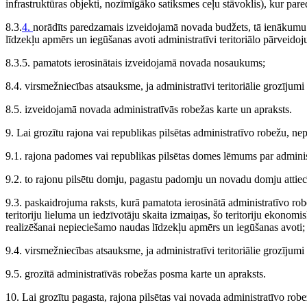
infrastruktūras objekti, nozīmīgāko satiksmes ceļu stāvoklis), kur pare
8.3.
4.
norādīts paredzamais izveidojamā novada budžets, tā ienākum
līdzekļu apmērs un iegūšanas avoti administratīvi teritoriālo pārveido
8.3.5. pamatots ierosinātais izveidojamā novada nosaukums;
8.4. virsmežniecības atsauksme, ja administratīvi teritoriālie grozījumi 
8.5. izveidojamā novada administratīvās robežas karte un apraksts.
9. Lai grozītu rajona vai republikas pilsētas administratīvo robežu, n
9.1. rajona padomes vai republikas pilsētas domes lēmums par adminis
9.2. to rajonu pilsētu domju, pagastu padomju un novadu domju attiecī
9.3. paskaidrojuma raksts, kurā pamatota ierosinātā administratīvo ro
teritoriju lieluma un iedzīvotāju skaita izmaiņas, šo teritoriju ekonomis
realizēšanai nepieciešamo naudas līdzekļu apmērs un iegūšanas avoti;
9.4. virsmežniecības atsauksme, ja administratīvi teritoriālie grozījumi 
9.5. grozītā administratīvās robežas posma karte un apraksts.
10. Lai grozītu pagasta, rajona pilsētas vai novada administratīvo rob