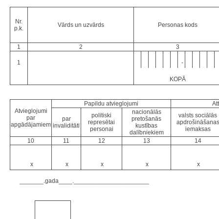
Nr.
Vārds un uzvārds
Personas kods
p.k.
1
2
3
1
-
KOPĀ
Papildu atvieglojumi
At
Atvieglojumi
nacionālās
politiski
valsts sociālās
par
par
pretošanās
represētai
apdrošināšana
apgādājamiem
invaliditāti
kustības
personai
iemaksas
dalībniekiem
10
11
12
13
14
x
x
x
x
x
_______.gada____.______________________