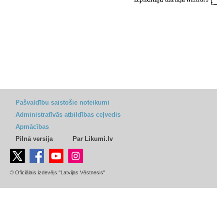
Pašvaldību saistošie noteikumi
Administratīvās atbildības ceļvedis
Apmācības
Pilnā versija
Par Likumi.lv
© Oficiālais izdevējs "Latvijas Vēstnesis"