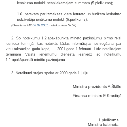
ienākuma nodokli neapliekamajām summām (5.pielikums);
1.6. pārskats par izmaksas vietā ieturēto un budžetā ieskaitīto
iedzīvotāju ienākuma nodokli (6.pielikums).
(Grozīts ar MK
06.02.2001.
noteikumiem Nr.57)
2. Šo noteikumu 1.2.apakšpunktā minēto paziņojumu pirmo reizi
iesniedz termiņā, kas noteikts šādas informācijas iesniegšanai par
visu taksācijas gadu kopā, — 2001.gada 1.februārī. Līdz noteiktajam
termiņam Valsts ieņēmumu dienestā iesniedz šo noteikumu
1.1.apakšpunktā minēto paziņojumu.
3. Noteikumi stājas spēkā ar 2000.gada 1.jūliju.
Ministru prezidents A.Šķēle
Finansu ministrs E.Krastiņš
1.pielikums
Ministru kabineta