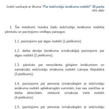
Izdoti saskaņā ar likuma "
Par iedzīvotāju ienākuma nodokli
"
38.panta
otro daļu
1. Šie noteikumi nosaka šādu iedzīvotāju ienākuma nodokļa
pārskatu un paziņojumu veidlapu paraugus:
1.1. paziņojums par algas nodokli (1.pielikums);
1.2. darba devēja (ienākuma izmaksātāja) paziņojums par
algas nodokli (2.pielikums);
1.3. pārskats par nerezidenta gūtajiem ienākumiem un
samaksāto iedzīvotāju ienākuma nodokli Latvijas Republikā
(3.pielikums);
1.4. paziņojums par personai izmaksātajām ar iedzīvotāju
ienākuma nodokli apliekamajām summām, kas nav saistītas ar
darba attiecībām, neieturot izmaksas vietā nodokli
(4.pielikums);
1.5. paziņojums par personai izmaksātajām ar iedzīvotāju