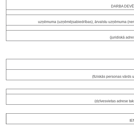
DARBA DEVĒ
uzņēmuma (uzņēmējsabiedrības), ārvalstu uzņēmuma (nerez
(juridiskā adre
(fiziskās personas vārds 
(dzīvesvietas adrese ta
IE