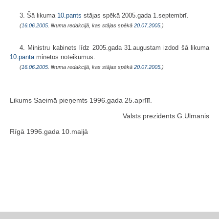
3. Šā likuma
10.pants
stājas spēkā 2005.gada 1.septembrī.
(
16.06.2005
. likuma redakcijā, kas stājas spēkā
20.07.2005.
)
4. Ministru kabinets līdz 2005.gada 31.augustam izdod šā likuma
10.pantā
minētos noteikumus.
(
16.06.2005
. likuma redakcijā, kas stājas spēkā
20.07.2005.
)
Likums Saeimā pieņemts 1996.gada 25.aprīlī.
Valsts prezidents G.Ulmanis
Rīgā 1996.gada 10.maijā