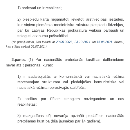
1) notiesāti un ir reabilitēti;
2) piespiedu kārtā nepamatoti ievietoti ārstniecības iestādēs,
kur viņiem piemēroja medicīniska rakstura piespiedu līdzekļus,
par ko Latvijas Republikas prokuratūra veikusi pārbaudi un
sniegusi atzinumu pašvaldībai.
(Ar grozījumiem, kas izdarīti ar
20.05.2004.
,
23.10.2014.
un
16.06.2021
. likumu,
kas stājas spēkā 03.07.201.)
3.pants.
(1) Par nacionālās pretošanās kustības dalībniekiem
nevar atzīt personas, kuras:
1) ir sadarbojušās ar komunistiskā vai nacistiskā režīma
represīvajām struktūrām vai piedalījušās komunistiskā vai
nacistiskā režīma represīvajās darbībās;
2) sodītas par tīšiem smagiem noziegumiem un nav
reabilitētas;
3) mazgadības dēļ nevarēja apzināti piedalīties nacionālās
pretošanās kustībā (bija jaunākas par 14 gadiem).