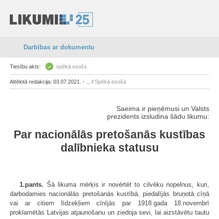
Darbības ar dokumentu
Tiesību akts:
spēkā esošs
Attēlotā redakcija: 03.07.2021. - ... /
Spēkā esošā
Saeima ir pieņēmusi un Valsts
prezidents izsludina šādu likumu:
Par nacionālās pretošanās kustības
dalībnieka statusu
1.pants.
Šā likuma mērķis ir novērtēt to cilvēku nopelnus, kuri,
darbodamies nacionālās pretošanās kustībā, piedalījās bruņotā cīņā
vai ar citiem līdzekļiem cīnījās par 1918.gada 18.novembrī
proklamētās Latvijas atjaunošanu un ziedoja sevi, lai aizstāvētu tautu