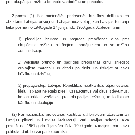
pret okupācijas režīmu īstenoto vardarbību un genocīdu.
2.pants.
(1) Par nacionālās pretošanās kustības dalībniekiem
atzīstami Latvijas pilsoņi un Latvijas iedzīvotāji, kuri Latvijas teritorijā
laika posmā no 1940.gada 17.jūnija līdz 1960.gada 31.decembrim:
1) piedalījās bruņotā un pagrīdes pretošanās cīņā pret
okupācijas režīmu militārajiem formējumiem un šo režīmu
administrāciju;
2) veicināja bruņoto un pagrīdes pretošanās cīņu, sniedzot
cīnītājiem materiālu un citādu palīdzību un riskējot ar savu
brīvību un dzīvību;
3) propagandēja Latvijas Republikas neatkarības atjaunošanas
ideju, izplatot nelegālo presi, uzsaukumus vai citus izdevumus,
kā arī atklāti vēršoties pret okupācijas režīmu, tā iedibināto
kārtību un ideoloģiju.
(2) Par nacionālās pretošanās kustības dalībniekiem atzīstami arī
Latvijas pilsoņi un Latvijas iedzīvotāji, kuri Latvijas teritorijā laika
posmā no 1961.gada 1.janvāra līdz 1990.gada 4.maijam par savu
politisko darbību vai pārliecību tika: