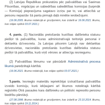
(2) Latvijas Republikas prokuratūra pēc pašvaldības vai Saeimas
Pilsonības, migrācijas un sabiedrības saliedētības komisijas (turpmāk
— Komisija) pieprasījuma sagatavo izziņu par to, vai attiecībā uz
personu nepastāv šā panta pirmajā daļā minētie ierobežojumi.
(
16.06.2005
. likuma redakcijā ar grozījumiem, kas izdarīti ar
16.06.2021
. likumu,
kas stājas spēkā
03.07.2021.
)
4. pants.
(1) Nacionālās pretošanās kustības dalībnieka statusu
piešķir tā pašvaldība, kuras administratīvajā teritorijā personai ir
deklarēta dzīvesvieta. Ja Latvijas pilsonim Latvijā nav deklarētas
dzīvesvietas, nacionālās pretošanās kustības dalībnieka statusu
piešķir tā pašvaldība, kurā viņš vērsies ar attiecīgu iesniegumu.
(2) Pašvaldības lēmumu var pārsūdzēt
Administratīvā procesa
likumā
paredzētajā kārtībā.
(
16.06.2021
. likuma redakcijā, kas stājas spēkā
03.07.2021.
)
5.pants.
Iesniegto materiālu iepriekšējai izskatīšanai pašvaldība
izveido komisiju, kurā iekļaujami arī likumos noteiktajā kārtībā
reģistrēto Otrā pasaules kara dalībnieku un politiski represēto personu
biedrību pārstāvji.
(
27.08.1998
. likuma redakcijā ar grozījumiem, kas izdarīti ar
23.10.2014
. likumu,
kas stājas spēkā
19.11.2014.
)