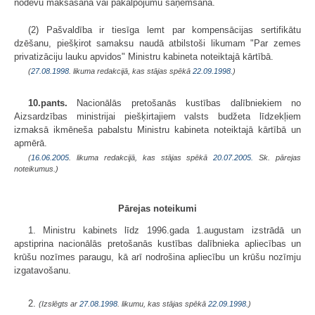
nodevu maksāšanā vai pakalpojumu saņemšanā.
(2) Pašvaldība ir tiesīga lemt par kompensācijas sertifikātu
dzēšanu, piešķirot samaksu naudā atbilstoši likumam "Par zemes
privatizāciju lauku apvidos" Ministru kabineta noteiktajā kārtībā.
(
27.08.1998
. likuma redakcijā, kas stājas spēkā
22.09.1998.
)
10.pants.
Nacionālās pretošanās kustības dalībniekiem no
Aizsardzības ministrijai piešķirtajiem valsts budžeta līdzekļiem
izmaksā ikmēneša pabalstu Ministru kabineta noteiktajā kārtībā un
apmērā.
(
16.06.2005
. likuma redakcijā, kas stājas spēkā
20.07.2005.
Sk. pārejas
noteikumus.)
Pārejas noteikumi
1. Ministru kabinets līdz 1996.gada 1.augustam izstrādā un
apstiprina nacionālās pretošanās kustības dalībnieka apliecības un
krūšu nozīmes paraugu, kā arī nodrošina apliecību un krūšu nozīmju
izgatavošanu.
2.
(Izslēgts ar
27.08.1998
. likumu, kas stājas spēkā
22.09.1998.
)