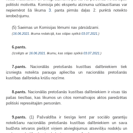
politiski motivēta. Komisija pēc ekspertu atzinuma uzklausīšanas var
nepiemērot šā likuma
3.
panta pirmās daļas 2. punktā noteikto
ierobežojumu.
(5) Saeimas un Komisijas lēmumi nav pārsūdzami.
(
16.06.2021
. likuma redakcijā, kas stājas spēkā
03.07.2021.
)
6.pants.
(Izslēgts ar
16.06.2021
. likumu, kas stājas spēkā
03.07.2021.
)
7.pants.
Nacionālās pretošanās kustības dalībniekiem tiek
izsniegta noteikta parauga apliecība un nacionālās pretošanās
kustības dalībnieka krūšu nozīme.
8.pants.
Nacionālās pretošanās kustības dalībniekiem ir visas tās
pašas tiesības, kas likumos un citos normatīvajos aktos paredzētas
politiski represētajām personām.
9.pants.
(1) Pašvaldība ir tiesīga lemt par sociālo garantiju
noteikšanu nacionālās pretošanās kustības dalībniekiem un sava
budžeta ietvaros piešķirt viņiem atvieglojumus atsevišķu nodokļu un