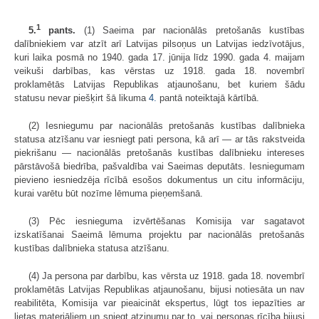
1
5.
pants.
(1) Saeima par nacionālās pretošanās kustības
dalībniekiem var atzīt arī Latvijas pilsoņus un Latvijas iedzīvotājus,
kuri laika posmā no 1940. gada 17. jūnija līdz 1990. gada 4. maijam
veikuši darbības, kas vērstas uz 1918. gada 18. novembrī
proklamētās Latvijas Republikas atjaunošanu, bet kuriem šādu
statusu nevar piešķirt šā likuma
4.
pantā noteiktajā kārtībā.
(2) Iesniegumu par nacionālās pretošanās kustības dalībnieka
statusa atzīšanu var iesniegt pati persona, kā arī — ar tās rakstveida
piekrišanu — nacionālās pretošanās kustības dalībnieku intereses
pārstāvošā biedrība, pašvaldība vai Saeimas deputāts. Iesniegumam
pievieno iesniedzēja rīcībā esošos dokumentus un citu informāciju,
kurai varētu būt nozīme lēmuma pieņemšanā.
(3) Pēc iesnieguma izvērtēšanas Komisija var sagatavot
izskatīšanai Saeimā lēmuma projektu par nacionālās pretošanās
kustības dalībnieka statusa atzīšanu.
(4) Ja persona par darbību, kas vērsta uz 1918. gada 18. novembrī
proklamētās Latvijas Republikas atjaunošanu, bijusi notiesāta un nav
reabilitēta, Komisija var pieaicināt ekspertus, lūgt tos iepazīties ar
lietas materiāliem un sniegt atzinumu par to, vai personas rīcība bijusi