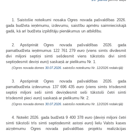
1. Saistošie noteikumi nosaka Ogres novada pašvaldības 2026.
gada budžeta ieņēmumu, izdevumu, saistību apmēru saimnieciskajā
gadā, kā arī budžeta izpildītāju pienākumus un atbildību.
2. Apstiprināt Ogres novada pašvaldības 2026. gada
pamatbudžeta ieņēmumus 122 761 279
euro
(viens simts divdesmit
divi miljoni septiņi simti sešdesmit viens tūkstotis divi simti
septiņdesmit deviņi
euro
) saskaņā ar pielikumu Nr. 1.
(Ogres novada domes
30.07.2026.
saistošo noteikumu Nr. 12/2026 redakcijā)
3. Apstiprināt Ogres novada pašvaldības 2026. gada
pamatbudžeta izdevumus 137 696 435
euro
(viens simts trīsdesmit
septiņi miljoni seši simti deviņdesmit seši tūkstoši četri simti
trīsdesmit pieci
euro
) saskaņā ar pielikumu Nr. 2.
(Ogres novada domes
30.07.2026.
saistošo noteikumu Nr. 12/2026 redakcijā)
4. Noteikt 2026. gada budžetā 9 400 378
euro
(deviņi miljoni četri
simti tūkstoši trīs simti septiņdesmit astoņi
euro
) lielu Valsts kases
aizņēmumu Ogres novada pašvaldības projektu realizācijas