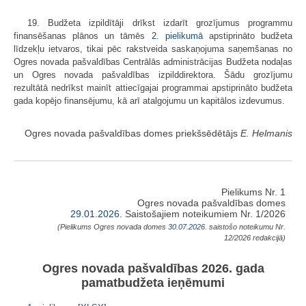
19. Budžeta izpildītāji drīkst izdarīt grozījumus programmu
finansēšanas plānos un tāmēs
2. pielikumā
apstiprināto budžeta
līdzekļu ietvaros, tikai pēc rakstveida saskaņojuma saņemšanas no
Ogres novada pašvaldības Centrālās administrācijas Budžeta nodaļas
un Ogres novada pašvaldības izpilddirektora. Šādu grozījumu
rezultātā nedrīkst mainīt attiecīgajai programmai apstiprināto budžeta
gada kopējo finansējumu, kā arī atalgojumu un kapitālos izdevumus.
Ogres novada pašvaldības domes priekšsēdētājs
E. Helmanis
Pielikums Nr. 1
Ogres novada pašvaldības domes
29.01.2026.
Saistošajiem noteikumiem Nr. 1/2026
(Pielikums Ogres novada domes
30.07.2026.
saistošo noteikumu Nr.
12/2026 redakcijā)
Ogres novada pašvaldības 2026. gada
pamatbudžeta ieņēmumi