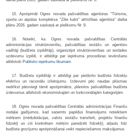
15. Apstiprināt Ogres novada pašvaldības aģentūras "Tūrisma,
sporta un atpūtas kompleksa "Zilie kalni" attīstības aģentūra" darba
plānu 2026. gadam saskaņā ar pielikumu Nr. 9.
16. Noteikt, ka Ogres novada pašvaldības Centrālās
administrācijas struktūrvienību, pašvaldības iestāžu un aģentūru
vadītāji (budžeta izpildītāji), organizējot struktūrvienības un iestādes
uzdevumu izpildi, ir atbildīgi par iepirkuma procedūras ievērošanu
atbilstoši
Publisko iepirkumu likumam
.
17. Budžeta izpildītāji ir atbildīgi par piešķirto budžeta līdzekļu
efektīvu un racionālu izlietojumu. Izdevumi pēc naudas plūsmas
nedrīkst pārsniegt tāmē apstiprinātos, plānotos pašvaldības budžeta
izdevumus atbilstoši ekonomiskajām un funkcionālajām kategorijām.
18. Ogres novada pašvaldības Centrālās administrācijas Finanšu
nodaļai gadījumos, kad saņemts papildus finansējums noteiktiem
mērķiem (mērķdotācijas, valsts iestāžu transferti, projektu finanšu
līdzekļi un citi konkrētam mērķim paredzēti līdzekļi), atļauts līdz
budžeta grozījumu apstiprināšanai veikt nepieciešamos maksājumus.