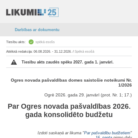
Darbības ar dokumentu
Tiesību akts:
spēkā esošs
Attēlotā redakcija: 06.08.2026. - 31.12.2026. /
Spēkā esošā
Tiesību akts zaudēs spēku 2027. gada 1. janvārī.
Ogres novada pašvaldības domes saistošie noteikumi Nr.
1/2026
Ogrē 2026. gada 29. janvārī (prot. Nr. 1; 17.)
Par Ogres novada pašvaldības 2026.
gada konsolidēto budžetu
Izdoti saskaņā ar likuma "
Par pašvaldību budžetiem
"
16. panta
pirmo daļu