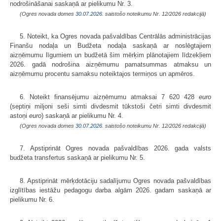
nodrošināšanai saskaņā ar pielikumu Nr. 3.
(Ogres novada domes
30.07.2026.
saistošo noteikumu Nr. 12/2026 redakcijā)
5. Noteikt, ka Ogres novada pašvaldības Centrālās administrācijas
Finanšu nodaļa un Budžeta nodaļa saskaņā ar noslēgtajiem
aizņēmumu līgumiem un budžetā šim mērķim plānotajiem līdzekļiem
2026. gadā nodrošina aizņēmumu pamatsummas atmaksu un
aizņēmumu procentu samaksu noteiktajos termiņos un apmēros.
6. Noteikt finansējumu aizņēmumu atmaksai 7 620 428
euro
(septiņi miljoni seši simti divdesmit tūkstoši četri simti divdesmit
astoņi
euro
) saskaņā ar pielikumu Nr. 4.
(Ogres novada domes
30.07.2026.
saistošo noteikumu Nr. 12/2026 redakcijā)
7. Apstiprināt Ogres novada pašvaldības 2026. gada valsts
budžeta transfertus saskaņā ar pielikumu Nr. 5.
8. Apstiprināt mērķdotāciju sadalījumu Ogres novada pašvaldības
izglītības iestāžu pedagogu darba algām 2026. gadam saskaņā ar
pielikumu Nr. 6.