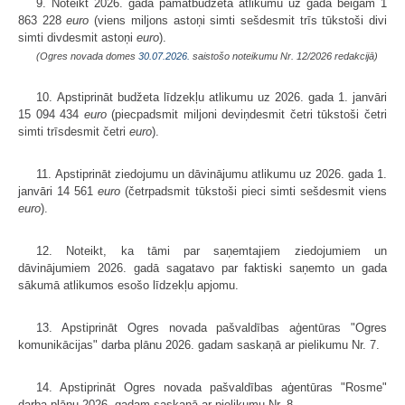
9. Noteikt 2026. gadā pamatbudžeta atlikumu uz gada beigām 1
863 228
euro
(viens miljons astoņi simti sešdesmit trīs tūkstoši divi
simti divdesmit astoņi
euro
).
(Ogres novada domes
30.07.2026.
saistošo noteikumu Nr. 12/2026 redakcijā)
10. Apstiprināt budžeta līdzekļu atlikumu uz 2026. gada 1. janvāri
15 094 434
euro
(piecpadsmit miljoni deviņdesmit četri tūkstoši četri
simti trīsdesmit četri
euro
).
11. Apstiprināt ziedojumu un dāvinājumu atlikumu uz 2026. gada 1.
janvāri 14 561
euro
(četrpadsmit tūkstoši pieci simti sešdesmit viens
euro
).
12. Noteikt, ka tāmi par saņemtajiem ziedojumiem un
dāvinājumiem 2026. gadā sagatavo par faktiski saņemto un gada
sākumā atlikumos esošo līdzekļu apjomu.
13. Apstiprināt Ogres novada pašvaldības aģentūras "Ogres
komunikācijas" darba plānu 2026. gadam saskaņā ar pielikumu Nr. 7.
14. Apstiprināt Ogres novada pašvaldības aģentūras "Rosme"
darba plānu 2026. gadam saskaņā ar pielikumu Nr. 8.