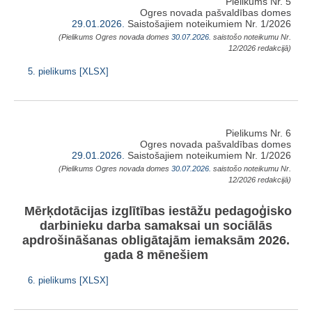
Pielikums Nr. 5
Ogres novada pašvaldības domes
29.01.2026.
Saistošajiem noteikumiem Nr. 1/2026
(Pielikums Ogres novada domes
30.07.2026.
saistošo noteikumu Nr.
12/2026 redakcijā)
5. pielikums [XLSX]
Pielikums Nr. 6
Ogres novada pašvaldības domes
29.01.2026.
Saistošajiem noteikumiem Nr. 1/2026
(Pielikums Ogres novada domes
30.07.2026.
saistošo noteikumu Nr.
12/2026 redakcijā)
Mērķdotācijas izglītības iestāžu pedagoģisko
darbinieku darba samaksai un sociālās
apdrošināšanas obligātajām iemaksām 2026.
gada 8 mēnešiem
6. pielikums [XLSX]